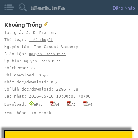
Đăng Nhập
Khoảng Trống
Tác giả:
J. K. Rowling.
Thể loại:
Tiểu Thuyết
Nguyên tác: The Casual Vacancy
Biên tập:
Nguyen Thanh Binh
Up bìa:
Nguyen Thanh Binh
Số chương:
82
Phí download:
8 gạo
Nhóm đọc/download:
0 / 1
Số lần đọc/download: 2296 / 58
Cập nhật: 2016-05-16 10:00:03 +0700
Download:
ePub
A4
A5
A6
Xem thông tin ebook