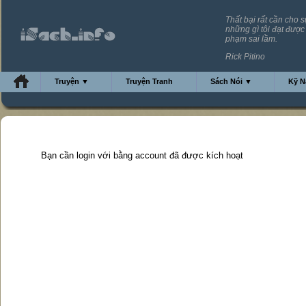
Thất bại rất cần cho 
những gì tôi đạt đượ
phạm sai lầm.
Rick Pitino
Truyện ▼
Truyện Tranh
Sách Nói ▼
Kỹ 
Bạn cần login với bằng account đã được kích hoạt