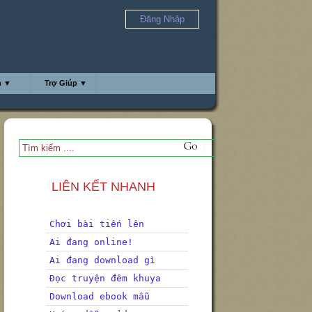
Đăng Nhập
h ▼
Trợ Giúp ▼
LIÊN KẾT NHANH
Chơi bài tiến lên
Ai đang online!
Ai đang download gì
Đọc truyện đêm khuya
Download ebook mẫu