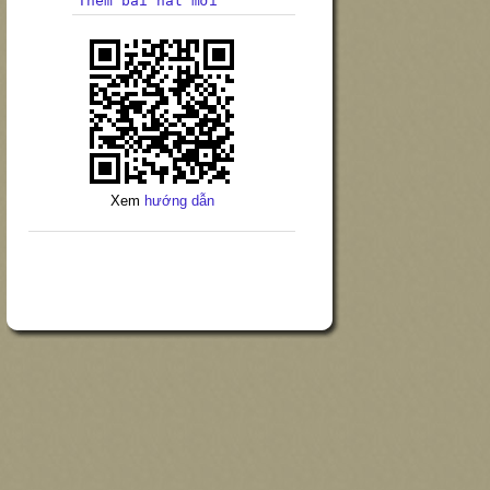
Thêm bài hát mới
Xem
hướng dẫn