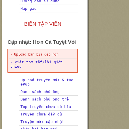
Hướng dẫn sử dụng
Nạp gạo
BIÊN TẬP VIÊN
Cập nhật: Hơn Cả Tuyệt Vời
- Upload bản bìa đẹp hơn
- Viết tóm tắt/lời giới
thiệu
Upload truyện mới & tạo
ePub
Danh sách phú ông
Danh sách phú ông trẻ
Top truyện chưa có bìa
Truyện chưa đầy đủ
Truyện mới cập nhật