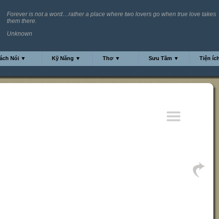
Forever is not a word…rather a place where two lovers go when true love takes
them there.
Unknown
ách Nói ▼
Kỹ Năng ▼
Thơ ▼
Sưu Tầm ▼
Tiện íc