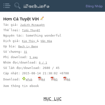
Đăng Nhập
Hơn Cả Tuyệt Vời
Tác giả:
Judith Mcnaught
Thể loại:
Tiểu Thuyết
Nguyên tác: Something wonderful
Dịch giả:
&
Kim Thùy
Văn Hòa
Up bìa:
Bach Ly Bang
Số chương:
31
Phí download:
5 gạo
Nhóm đọc/download:
0 / 1
Số lần đọc/download: 2680 / 45
Cập nhật: 2015-08-14 21:38:02 +0700
Download:
ePub
A4
A5
A6
Xem thông tin ebook
MỤC LỤC