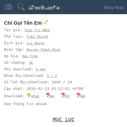
Đăng Nhập
Chỉ Gọi Tên Em
Tác giả:
Thái Trí Hằng
Thể loại:
Tiểu Thuyết
Dịch giả:
Lục Hương
Biên tập:
Nguyen Thanh Binh
Up bìa:
Hải Trần
Số chương:
16
Phí download:
3 gạo
Nhóm đọc/download:
0 / 1
Số lần đọc/download: 1690 / 20
Cập nhật: 2016-02-23 03:52:01 +0700
Download:
ePub
A4
A5
A6
Xem thông tin ebook
MỤC LỤC