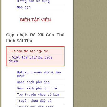
Hướng dẫn sử dụng
Nạp gạo
BIÊN TẬP VIÊN
Cập nhật: Bà Xã Của Thủ
Lĩnh Sát Thủ
- Upload bản bìa đẹp hơn
- Viết tóm tắt/lời giới
thiệu
Upload truyện mới & tạo
ePub
Danh sách phú ông
Danh sách phú ông trẻ
Top truyện chưa có bìa
Truyện chưa đầy đủ
Truyện mới cập nhật