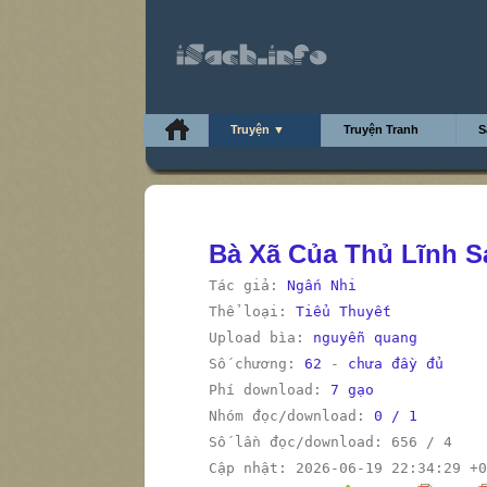
Truyện ▼
Truyện Tranh
S
Bà Xã Của Thủ Lĩnh S
Tác giả:
Ngấn Nhi
Thể loại:
Tiểu Thuyết
Upload bìa:
nguyễn quang
Số chương:
62
-
chưa đầy đủ
Phí download:
7 gạo
Nhóm đọc/download:
0 / 1
Số lần đọc/download: 656 / 4
Cập nhật: 2026-06-19 22:34:29 +0