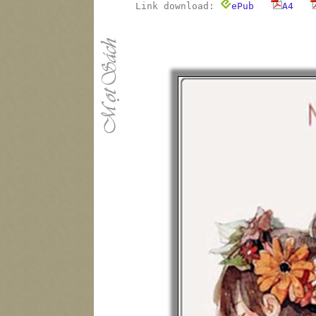
Link download:
ePub
A4