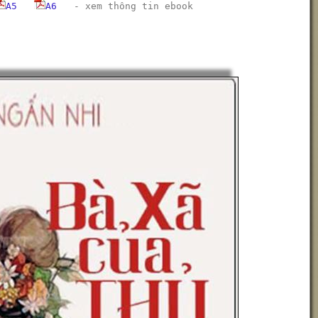
A5
A6
-
xem thông tin ebook