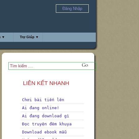
Đăng Nhập
h ▼
Trợ Giúp ▼
LIÊN KẾT NHANH
Chơi bài tiến lên
Ai đang online!
Ai đang download gì
Đọc truyện đêm khuya
Download ebook mẫu