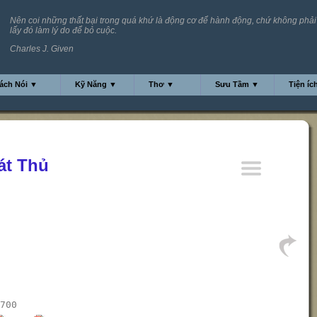
Nên coi những thất bại trong quá khứ là động cơ để hành động, chứ không phải
lấy đó làm lý do để bỏ cuộc.
Charles J. Given
ách Nói ▼
Kỹ Năng ▼
Thơ ▼
Sưu Tầm ▼
Tiện íc
át Thủ
700