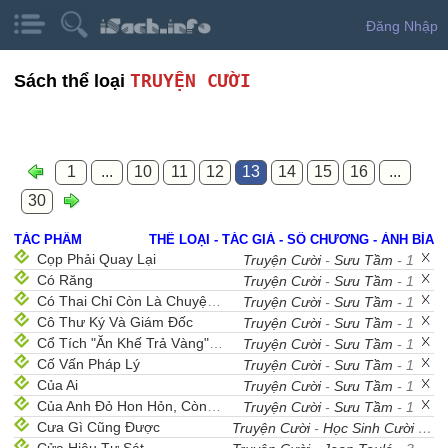
Đăng Nhập
TRUYỆN CƯỜI
Sách thể loại
1
...
10
11
12
13
14
15
16
...
30
TÁC PHẨM
THỂ LOẠI - TÁC GIẢ - SỐ CHƯƠNG - ẢNH BÌA
Cọp Phải Quay Lại
Truyện Cười
-
Sưu Tầm
- 1
Có Răng
Truyện Cười
-
Sưu Tầm
- 1
Có Thai Chỉ Còn Là Chuyện Nhỏ
Truyện Cười
-
Sưu Tầm
- 1
Cô Thư Ký Và Giám Đốc
Truyện Cười
-
Sưu Tầm
- 1
Cổ Tích "Ăn Khế Trả Vàng" Thời Nay
Truyện Cười
-
Sưu Tầm
- 1
Cố Vấn Pháp Lý
Truyện Cười
-
Sưu Tầm
- 1
Của Ai
Truyện Cười
-
Sưu Tầm
- 1
Của Anh Đỏ Hon Hỏn, Còn Của Em Đầy Lông Là Lông
Truyện Cười
-
Sưu Tầm
- 1
Cưa Gì Cũng Được
Truyện Cười
-
Học Sinh Cười
- 1