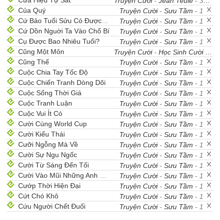
Cửa Hiệu Tự Sát
Truyện Cười
-
Jean Teulé
- 35
Của Quý
Truyện Cười
-
Sưu Tầm
- 1
Cứ Bảo Tuổi Sửu Có Được Không?
Truyện Cười
-
Sưu Tầm
- 1
Cứ Dồn Nguời Ta Vào Chổ Bí
Truyện Cười
-
Sưu Tầm
- 1
Cụ Được Bao Nhiêu Tuổi?
Truyện Cười
-
Sưu Tầm
- 1
Cũng Một Môn
Truyện Cười
-
Học Sinh Cười
- 1
Cũng Thế
Truyện Cười
-
Sưu Tầm
- 1
Cuộc Chia Tay Tốc Độ
Truyện Cười
-
Sưu Tầm
- 1
Cuộc Chiến Tranh Dòng Dõi
Truyện Cười
-
Sưu Tầm
- 1
Cuộc Sống Thời Giá
Truyện Cười
-
Sưu Tầm
- 1
Cuộc Tranh Luận
Truyện Cười
-
Sưu Tầm
- 1
Cuộc Vui Ít Có
Truyện Cười
-
Sưu Tầm
- 1
Cười Cùng World Cup
Truyện Cười
-
Sưu Tầm
- 1
Cười Kiểu Thái
Truyện Cười
-
Sưu Tầm
- 1
Cưỡi Ngỗng Mà Về
Truyện Cười
-
Sưu Tầm
- 1
Cười Sự Ngu Ngốc
Truyện Cười
-
Sưu Tầm
- 1
Cười Từ Sáng Đến Tối
Truyện Cười
-
Sưu Tầm
- 1
Cười Vào Mũi Những Anh Chồng
Truyện Cười
-
Sưu Tầm
- 1
Cướp Thời Hiện Đại
Truyện Cười
-
Sưu Tầm
- 1
Cứt Chó Khô
Truyện Cười
-
Sưu Tầm
- 1
Cứu Người Chết Đuối
Truyện Cười
-
Sưu Tầm
- 1