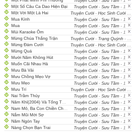
Một Phát Minh Phi Thường
Truyện Cười
-
Sưu Tầm
- 1
Một Số Câu Ca Dao Hiện Đại
Truyện Cười
-
Sưu Tầm
- 1
Một Với Một Là Hai
Truyện Cười
-
Học Sinh Cười
- 1
Mua Kính
Truyện Cười
-
Sưu Tầm
- 1
Mua
Truyện Cười
-
Sưu Tầm
- 1
Mùi Karaoke Ôm
Truyện Cười
-
Sưu Tầm
- 1
Mừng Chúa Thắng Trận
Truyện Cười
-
Trạng Quỳnh
- 1
Mừng Đám Cưới
Truyện Cười
-
Học Sinh Cười
- 1
Mừng Quá
Truyện Cười
-
Sưu Tầm
- 1
Mười Năm Không Hút
Truyện Cười
-
Sưu Tầm
- 1
Muốn Cãi Nhau Hả
Truyện Cười
-
Sưu Tầm
- 1
Mưu Bà Vải
Truyện Cười
-
Sưu Tầm
- 1
Mưu Chồng Mẹo Vợ
Truyện Cười
-
Sưu Tầm
- 1
Mưu Mẹo
Truyện Cười
-
Sưu Tầm
- 1
Mưu Trí
Truyện Cười
-
Học Sinh Cười
- 1
Nai Trầm Thủy
Truyện Cười
-
Sưu Tầm
- 1
Năm Khỉ(2004) Và Tổng Thống Bush
Truyện Cười
-
Sưu Tầm
- 1
Nam Mô, Ba Con Chiền Chiện
Truyện Cười
-
Sưu Tầm
- 1
Nắm Mũi Mới Sợ
Truyện Cười
-
Sưu Tầm
- 1
Năm Ngón Tay
Truyện Cười
-
Sưu Tầm
- 1
Nàng Chọn Bạn Trai
Truyện Cười
-
Sưu Tầm
- 1