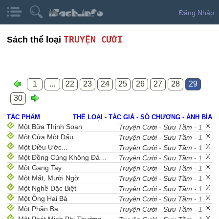
Đăng Nhập
TRUYỆN CƯỜI
Sách thể loại
1
...
22
23
24
25
26
27
28
29
30
TÁC PHẨM
THỂ LOẠI - TÁC GIẢ - SỐ CHƯƠNG - ẢNH BÌA
Một Bữa Thịnh Soạn
Truyện Cười
-
Sưu Tầm
- 1
Một Cửa Một Dấu
Truyện Cười
-
Sưu Tầm
- 1
Một Điều Ước...
Truyện Cười
-
Sưu Tầm
- 1
Một Đồng Củng Không Đáng Nữa
Truyện Cười
-
Sưu Tầm
- 1
Một Gang Tay
Truyện Cười
-
Sưu Tầm
- 1
Một Mất, Mười Ngờ
Truyện Cười
-
Sưu Tầm
- 1
Một Nghề Đặc Biệt
Truyện Cười
-
Sưu Tầm
- 1
Một Ông Hai Bà
Truyện Cười
-
Sưu Tầm
- 1
Một Phần Ba
Truyện Cười
-
Sưu Tầm
- 1