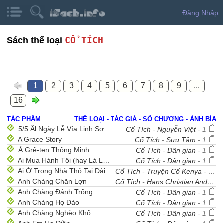
Đăng Nhập
CỔ TÍCH
Sách thể loại
1
2
3
4
5
6
7
8
9
...
16
TÁC PHẨM
THỂ LOẠI - TÁC GIẢ - SỐ CHƯƠNG - ẢNH BÌA
5/5 Âl Ngày Lễ Vía Linh Sơn Thánh Mẫu
Cổ Tích
-
Nguyễn Việt
- 1
A Grace Story
Cổ Tích
-
Sưu Tầm
- 1
Ả Grê-ten Thông Minh
Cổ Tích
-
Dân gian
- 1
Ai Mua Hành Tôi (hay Là Lọ Nước Thần)
Cổ Tích
-
Dân gian
- 1
Ai Ở Trong Nhà Thỏ Tai Dài
Cổ Tích
-
Truyện Cổ Kenya
- 1
Anh Chàng Chăn Lợn
Cổ Tích
-
Hans Christian Andersen
Anh Chàng Đánh Trống
Cổ Tích
-
Dân gian
- 1
Anh Chàng Họ Đào
Cổ Tích
-
Dân gian
- 1
Anh Chàng Nghèo Khổ
Cổ Tích
-
Dân gian
- 1