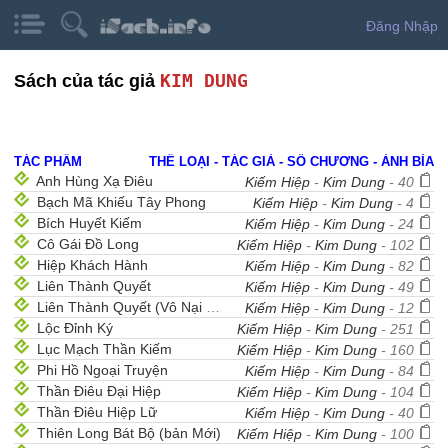
Đăng Nhập
KIM DUNG
Sách của tác giả
TÁC PHẨM
THỂ LOẠI - TÁC GIẢ - SỐ CHƯƠNG - ẢNH BÌA
Anh Hùng Xạ Điêu
Kiếm Hiệp
-
Kim Dung
- 40
Bạch Mã Khiếu Tây Phong
Kiếm Hiệp
-
Kim Dung
- 4
Bích Huyết Kiếm
Kiếm Hiệp
-
Kim Dung
- 24
Cô Gái Đồ Long
Kiếm Hiệp
-
Kim Dung
- 102
Hiệp Khách Hành
Kiếm Hiệp
-
Kim Dung
- 82
Liên Thành Quyết
Kiếm Hiệp
-
Kim Dung
- 49
Liên Thành Quyết (Vô Nại Thư Sinh dịch)
Kiếm Hiệp
-
Kim Dung
- 12
Lộc Đỉnh Ký
Kiếm Hiệp
-
Kim Dung
- 251
Lục Mạch Thần Kiếm
Kiếm Hiệp
-
Kim Dung
- 160
Phi Hồ Ngoại Truyện
Kiếm Hiệp
-
Kim Dung
- 84
Thần Điêu Đại Hiệp
Kiếm Hiệp
-
Kim Dung
- 104
Thần Điêu Hiệp Lữ
Kiếm Hiệp
-
Kim Dung
- 40
Thiên Long Bát Bộ (bản Mới)
Kiếm Hiệp
-
Kim Dung
- 100