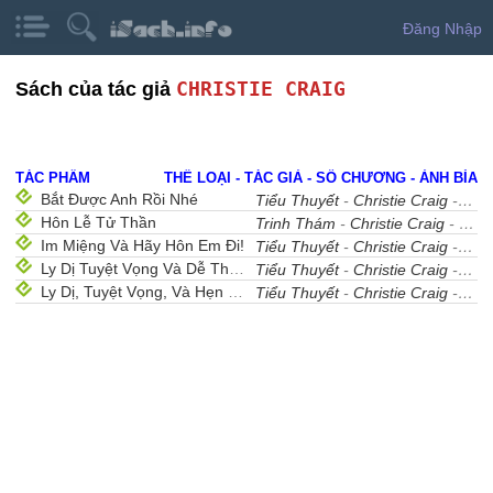
Đăng Nhập
CHRISTIE CRAIG
Sách của tác giả
TÁC PHẨM
THỂ LOẠI - TÁC GIẢ - SỐ CHƯƠNG - ẢNH BÌA
Bắt Được Anh Rồi Nhé
Tiểu Thuyết
-
Christie Craig
- 37
Hôn Lễ Tử Thần
Trinh Thám
-
Christie Craig
- 33
Im Miệng Và Hãy Hôn Em Đi!
Tiểu Thuyết
-
Christie Craig
- 39
Ly Dị Tuyệt Vọng Và Dễ Thương
Tiểu Thuyết
-
Christie Craig
- 31
Ly Dị, Tuyệt Vọng, Và Hẹn Hò
Tiểu Thuyết
-
Christie Craig
- 37