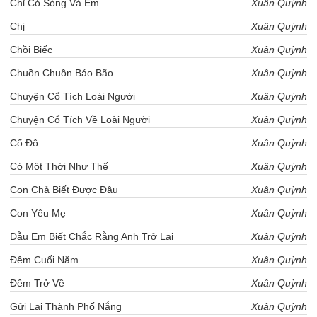
Chỉ Có Sóng Và Em
Xuân Quỳnh
Chị
Xuân Quỳnh
Chồi Biếc
Xuân Quỳnh
Chuồn Chuồn Báo Bão
Xuân Quỳnh
Chuyện Cổ Tích Loài Người
Xuân Quỳnh
Chuyện Cổ Tích Về Loài Người
Xuân Quỳnh
Cố Đô
Xuân Quỳnh
Có Một Thời Như Thế
Xuân Quỳnh
Con Chả Biết Được Đâu
Xuân Quỳnh
Con Yêu Mẹ
Xuân Quỳnh
Dẫu Em Biết Chắc Rằng Anh Trở Lại
Xuân Quỳnh
Đêm Cuối Năm
Xuân Quỳnh
Đêm Trở Về
Xuân Quỳnh
Gửi Lại Thành Phố Nắng
Xuân Quỳnh