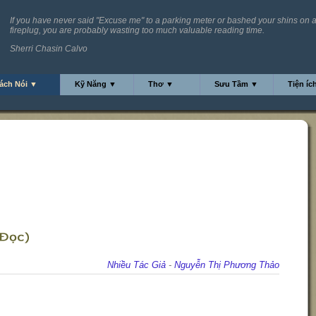
If you have never said "Excuse me" to a parking meter or bashed your shins on 
fireplug, you are probably wasting too much valuable reading time.
Sherri Chasin Calvo
ách Nói ▼
Kỹ Năng ▼
Thơ ▼
Sưu Tầm ▼
Tiện íc
Nhiều Tác Giả
-
Nguyễn Thị Phương Thảo