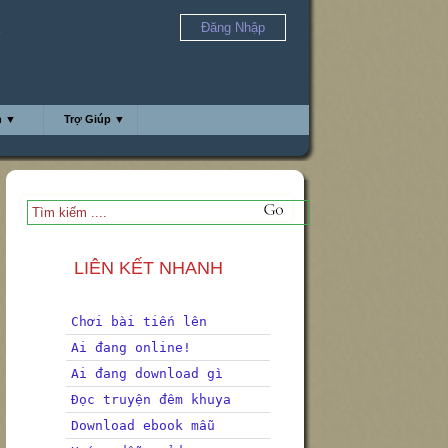
Đăng Nhập
a
h ▼
Trợ Giúp ▼
LIÊN KẾT NHANH
Chơi bài tiến lên
Ai đang online!
Ai đang download gì
Đọc truyện đêm khuya
Download ebook mẫu