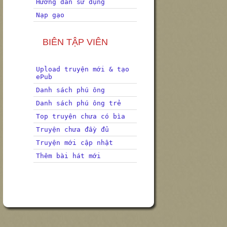
Hướng dẫn sử dụng
Nạp gạo
BIÊN TẬP VIÊN
Upload truyện mới & tạo
ePub
Danh sách phú ông
Danh sách phú ông trẻ
Top truyện chưa có bìa
Truyện chưa đầy đủ
Truyện mới cập nhật
Thêm bài hát mới