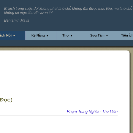
Bi kịch trong cuộc đời không phải là ở chỗ không đạt được mục tiêu, mà là ở chỗ
không có mục tiêu để vươn tới.
Benjamin Mays
ách Nói ▼
Kỹ Năng ▼
Thơ ▼
Sưu Tầm ▼
Tiện íc
Phạm Trung Nghĩa
-
Thu Hiền