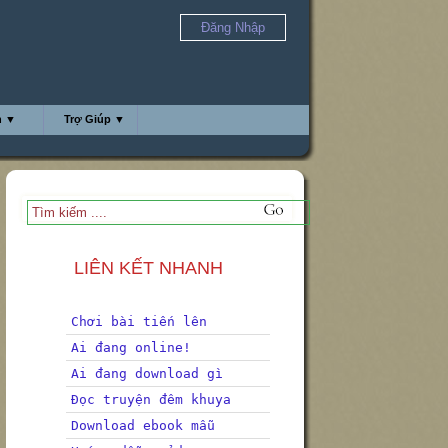
Đăng Nhập
h ▼
Trợ Giúp ▼
LIÊN KẾT NHANH
Chơi bài tiến lên
Ai đang online!
Ai đang download gì
Đọc truyện đêm khuya
Download ebook mẫu