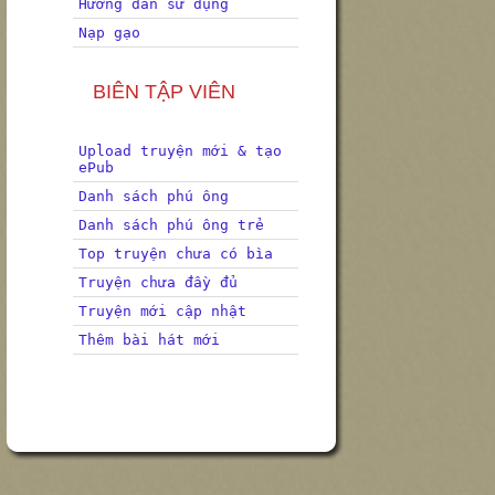
Hướng dẫn sử dụng
Nạp gạo
BIÊN TẬP VIÊN
Upload truyện mới & tạo
ePub
Danh sách phú ông
Danh sách phú ông trẻ
Top truyện chưa có bìa
Truyện chưa đầy đủ
Truyện mới cập nhật
Thêm bài hát mới