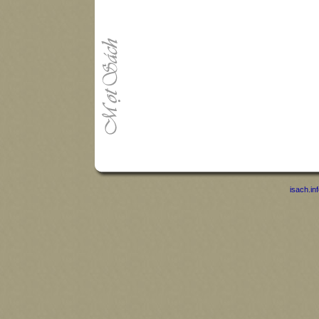
isach.in