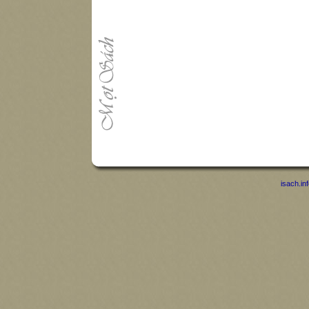
isach.in