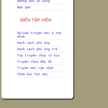
Hướng dẫn sử dụng
Nạp gạo
BIÊN TẬP VIÊN
Upload truyện mới & tạo
ePub
Danh sách phú ông
Danh sách phú ông trẻ
Top truyện chưa có bìa
Truyện chưa đầy đủ
Truyện mới cập nhật
Thêm bài hát mới