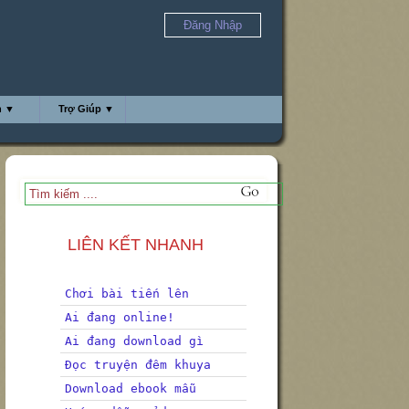
Đăng Nhập
h ▼
Trợ Giúp ▼
LIÊN KẾT NHANH
Chơi bài tiến lên
Ai đang online!
Ai đang download gì
Đọc truyện đêm khuya
Download ebook mẫu