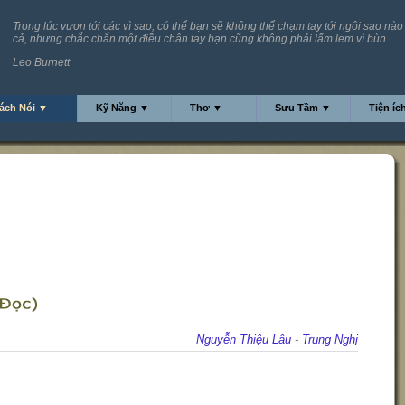
Trong lúc vươn tới các vì sao, có thể bạn sẽ không thể chạm tay tới ngôi sao nào
cả, nhưng chắc chắn một điều chân tay bạn cũng không phải lấm lem vì bùn.
Leo Burnett
ách Nói ▼
Kỹ Năng ▼
Thơ ▼
Sưu Tầm ▼
Tiện íc
Nguyễn Thiệu Lâu
-
Trung Nghị