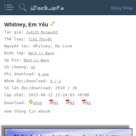
Đăng Nhập
Whitney, Em Yêu
Tác giả:
Judith Mcnaught
Thể loại:
Tiểu Thuyết
Nguyên tác: Whitney, My Love
Biên tập:
Bach Ly Bang
Up bìa:
Bach Ly Bang
Số chương:
42
Phí download:
6 gạo
Nhóm đọc/download:
0 / 1
Số lần đọc/download: 2918 / 30
Cập nhật: 2015-08-12 22:24:03 +0700
Download:
ePub
A4
A5
A6
Xem thông tin ebook