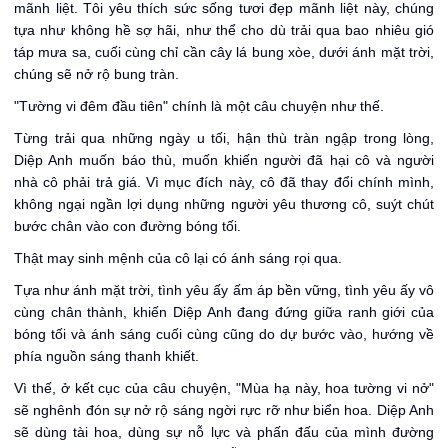
mãnh liệt. Tôi yêu thích sức sống tươi đẹp mãnh liệt này, chúng
tựa như không hề sợ hãi, như thể cho dù trải qua bao nhiêu gió
táp mưa sa, cuối cùng chỉ cần cây lá bung xòe, dưới ánh mặt trời,
chúng sẽ nở rộ bung tràn.
"Tường vi đêm đầu tiên" chính là một câu chuyện như thế.
Từng trải qua những ngày u tối, hận thù tràn ngập trong lòng,
Diệp Anh muốn báo thù, muốn khiến người đã hại cô và người
nhà cô phải trả giá. Vì mục đích này, cô đã thay đổi chính mình,
không ngại ngần lợi dụng những người yêu thương cô, suýt chút
bước chân vào con đường bóng tối.
Thật may sinh mệnh của cô lại có ánh sáng rọi qua.
Tựa như ánh mặt trời, tình yêu ấy ấm áp bền vững, tình yêu ấy vô
cùng chân thành, khiến Diệp Anh đang đứng giữa ranh giới của
bóng tối và ánh sáng cuối cùng cũng do dự bước vào, hướng về
phía nguồn sáng thanh khiết.
Vì thế, ở kết cục của câu chuyện, "Mùa hạ này, hoa tường vi nở"
sẽ nghênh đón sự nở rộ sáng ngời rực rỡ như biển hoa. Diệp Anh
sẽ dùng tài hoa, dùng sự nỗ lực và phấn đấu của mình đường