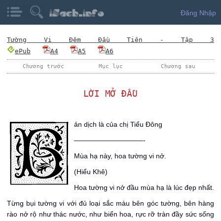
Đăng Nhập
Tường Vi Đêm Đầu Tiên - Tập 3
ePub
A4
A5
A6
Chương trước
Mục lục
Chương sau
LỜI MỞ ĐẦU
B
ản dịch là của chị Tiểu Đông
——————————-
Mùa hạ này, hoa tường vi nở.
(Hiểu Khê)
Hoa tường vi nở đầu mùa hạ là lúc đẹp nhất.
Từng bụi tường vi với đủ loại sắc màu bên góc tường, bên hàng
rào nở rộ như thác nước, như biển hoa, rực rỡ tràn đầy sức sống