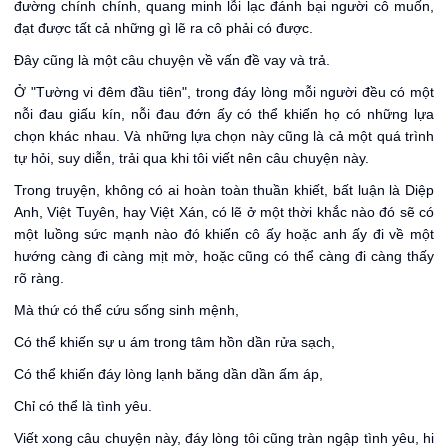
đường chính chính, quang minh lỗi lạc đánh bại người cô muốn,
đạt được tất cả những gì lẽ ra cô phải có được.
Đây cũng là một câu chuyện về vấn đề vay và trả.
Ở "Tường vi đêm đầu tiên", trong đáy lòng mỗi người đều có một
nỗi đau giấu kín, nỗi đau đớn ấy có thể khiến họ có những lựa
chọn khác nhau. Và những lựa chọn này cũng là cả một quá trình
tự hỏi, suy diễn, trải qua khi tôi viết nên câu chuyện này.
Trong truyện, không có ai hoàn toàn thuần khiết, bất luận là Diệp
Anh, Việt Tuyên, hay Việt Xán, có lẽ ở một thời khắc nào đó sẽ có
một luồng sức mạnh nào đó khiến cô ấy hoặc anh ấy đi về một
hướng càng đi càng mịt mờ, hoặc cũng có thể càng đi càng thấy
rõ ràng.
Mà thứ có thể cứu sống sinh mệnh,
Có thể khiến sự u ám trong tâm hồn dần rửa sạch,
Có thể khiến đáy lòng lạnh băng dần dần ấm áp,
Chỉ có thể là tình yêu.
Viết xong câu chuyện này, đáy lòng tôi cũng tràn ngập tình yêu, hi