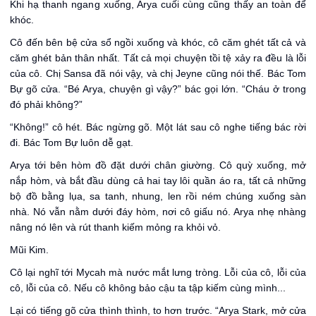
Khi hạ thanh ngang xuống, Arya cuối cùng cũng thấy an toàn để
khóc.
Cô đến bên bệ cửa sổ ngồi xuống và khóc, cô căm ghét tất cả và
căm ghét bản thân nhất. Tất cả mọi chuyện tồi tệ xảy ra đều là lỗi
của cô. Chị Sansa đã nói vậy, và chị Jeyne cũng nói thế. Bác Tom
Bự gõ cửa. “Bé Arya, chuyện gì vậy?” bác gọi lớn. “Cháu ở trong
đó phải không?”
“Không!” cô hét. Bác ngừng gõ. Một lát sau cô nghe tiếng bác rời
đi. Bác Tom Bự luôn dễ gạt.
Arya tới bên hòm đồ đặt dưới chân giường. Cô quỳ xuống, mở
nắp hòm, và bắt đầu dùng cả hai tay lôi quần áo ra, tất cả những
bộ đồ bằng lụa, sa tanh, nhung, len rồi ném chúng xuống sàn
nhà. Nó vẫn nằm dưới đáy hòm, nơi cô giấu nó. Arya nhẹ nhàng
nâng nó lên và rút thanh kiếm mỏng ra khỏi vỏ.
Mũi Kim.
Cô lại nghĩ tới Mycah mà nước mắt lưng tròng. Lỗi của cô, lỗi của
cô, lỗi của cô. Nếu cô không bảo cậu ta tập kiếm cùng mình...
Lại có tiếng gõ cửa thình thình, to hơn trước. “Arya Stark, mở cửa