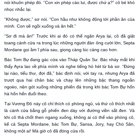
nói khuôn phép đó. “Con xin phép cáo lui, được chứ ạ?” cô bé khó
nhọc nhắc lại.
“Không được,” sơ nói. “Con hầu như không động tới phần ăn của
mình. Con sẽ ngồi xuống và ăn hết.”
“Sơ đi mà ăn!” Trước khi ai đó có thể ngăn Arya lại, cô đã giật
toang cánh cửa ra trong lúc những người đàn ông cười lớn, Septa
Mordane gọi ầm ĩ phía sau, giọng càng lúc càng cao hơn.
Bác Tom Bự đang gác cửa vào Tháp Quân Sư. Bác nháy mắt khi
thấy Ayra lao về phía mình và nghe tiếng hò hét từ bà sơ. “Đứng
lại nào, tiểu thư, đợi đã,” bác định nói, với tay ra, nhưng Arya đã
trượt qua hai chân bác và chạy lên những bậc thang ngoằn
ngoèo, nện gót xuống những phiến đá trong khi bác Tom Bự hổn
hà hổn hển đuổi theo.
Tại Vương Đô này cô chỉ thích có phòng ngủ, và thứ cô thích nhất
là cánh cửa bằng gỗ phiến đen dày với đường viền sắt đen. Và
khi cô thả chốt then ngang xuống, không ai có thể vào phòng cô,
kể cả Septa Mordane, bác Tom Bự, Sansa, Jory, hay Chó Săn,
không một ai! Mà giờ cô đã đóng cửa rồi.