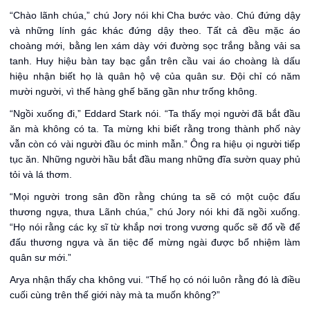
“Chào lãnh chúa,” chú Jory nói khi Cha bước vào. Chú đứng dậy
và những lính gác khác đứng dậy theo. Tất cả đều mặc áo
choàng mới, bằng len xám dày với đường sọc trắng bằng vải sa
tanh. Huy hiệu bàn tay bạc gắn trên cầu vai áo choàng là dấu
hiệu nhận biết họ là quân hộ vệ của quân sư. Đội chỉ có năm
mười người, vì thế hàng ghế băng gần như trống không.
“Ngồi xuống đi,” Eddard Stark nói. “Ta thấy mọi người đã bắt đầu
ăn mà không có ta. Ta mừng khi biết rằng trong thành phố này
vẫn còn có vài người đầu óc minh mẫn.” Ông ra hiệu ọi người tiếp
tục ăn. Những người hầu bắt đầu mang những đĩa sườn quay phủ
tỏi và lá thơm.
“Mọi người trong sân đồn rằng chúng ta sẽ có một cuộc đấu
thương ngựa, thưa Lãnh chúa,” chú Jory nói khi đã ngồi xuống.
“Họ nói rằng các kỵ sĩ từ khắp nơi trong vương quốc sẽ đổ về để
đấu thương ngựa và ăn tiệc để mừng ngài được bổ nhiệm làm
quân sư mới.”
Arya nhận thấy cha không vui. “Thế họ có nói luôn rằng đó là điều
cuối cùng trên thế giới này mà ta muốn không?”