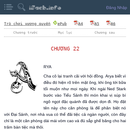
Đăng Nhập
Trò chơi vương quyền
ePub
A4
A5
A6
Chương trước
Mục lục
Chương sau
CHƯƠNG 22
A
RYA
Cha cô lại tranh cãi với hội đồng. Arya biết vì
điều đó hiện rõ trên mặt ông, khi ông tới bữa
tối muộn như mọi ngày. Khi ngài Ned Stark
bước vào Tiểu Sảnh thì món khai vị súp bí
ngô ngọt đặc quánh đã được dọn đi. Họ đặt
tên này cho căn phòng là để phân biệt nó
với Đại Sảnh, nơi nhà vua có thể đãi tiệc cả ngàn người, còn đây
chỉ là một căn phòng dài mái vòm cao và đủ sắp ghế băng cho hai
trăm bàn tiệc mà thôi.