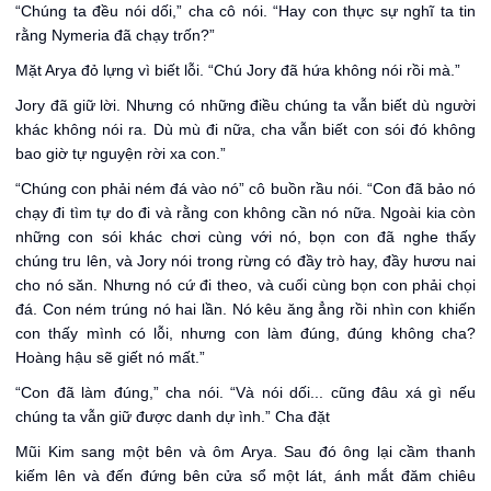
“Chúng ta đều nói dối,” cha cô nói. “Hay con thực sự nghĩ ta tin
rằng Nymeria đã chạy trốn?”
Mặt Arya đỏ lựng vì biết lỗi. “Chú Jory đã hứa không nói rồi mà.”
Jory đã giữ lời. Nhưng có những điều chúng ta vẫn biết dù người
khác không nói ra. Dù mù đi nữa, cha vẫn biết con sói đó không
bao giờ tự nguyện rời xa con.”
“Chúng con phải ném đá vào nó” cô buồn rầu nói. “Con đã bảo nó
chạy đi tìm tự do đi và rằng con không cần nó nữa. Ngoài kia còn
những con sói khác chơi cùng với nó, bọn con đã nghe thấy
chúng tru lên, và Jory nói trong rừng có đầy trò hay, đầy hươu nai
cho nó săn. Nhưng nó cứ đi theo, và cuối cùng bọn con phải chọi
đá. Con ném trúng nó hai lần. Nó kêu ăng ẳng rồi nhìn con khiến
con thấy mình có lỗi, nhưng con làm đúng, đúng không cha?
Hoàng hậu sẽ giết nó mất.”
“Con đã làm đúng,” cha nói. “Và nói dối... cũng đâu xá gì nếu
chúng ta vẫn giữ được danh dự ình.” Cha đặt
Mũi Kim sang một bên và ôm Arya. Sau đó ông lại cầm thanh
kiếm lên và đến đứng bên cửa sổ một lát, ánh mắt đăm chiêu