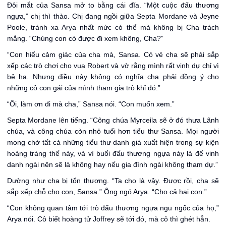
Đôi mắt của Sansa mở to bằng cái đĩa. “Một cuộc đấu thương
ngựa,” chị thì thào. Chị đang ngồi giữa Septa Mordane và Jeyne
Poole, tránh xa Arya nhất mức có thể mà không bị Cha trách
mắng. “Chúng con có được đi xem không, Cha?”
“Con hiểu cảm giác của cha mà, Sansa. Có vẻ cha sẽ phải sắp
xếp các trò chơi cho vua Robert và vờ rằng mình rất vinh dự chỉ vì
bệ hạ. Nhưng điều này không có nghĩa cha phải đồng ý cho
những cô con gái của mình tham gia trò khỉ đó.”
“Ôi, làm ơn đi mà cha,” Sansa nói. “Con muốn xem.”
Septa Mordane lên tiếng. “Công chúa Myrceỉla sẽ ở đó thưa Lãnh
chúa, và công chúa còn nhỏ tuổi hơn tiểu thư Sansa. Mọi người
mong chờ tất cả những tiểu thư danh giá xuất hiện trong sự kiện
hoàng tráng thế này, và vì buổi đấu thương ngựa này là để vinh
danh ngài nên sẽ là không hay nếu gia đình ngài không tham dự.”
Dường như cha bị tổn thương. “Ta cho là vậy. Được rồi, cha sẽ
sắp xếp chỗ cho con, Sansa.” Ông ngó Arya. “Cho cả hai con.”
“Con không quan tâm tới trò đấu thương ngựa ngu ngốc của họ,”
Arya nói. Cô biết hoàng tử Joffrey sẽ tới đó, mà cô thì ghét hẳn.