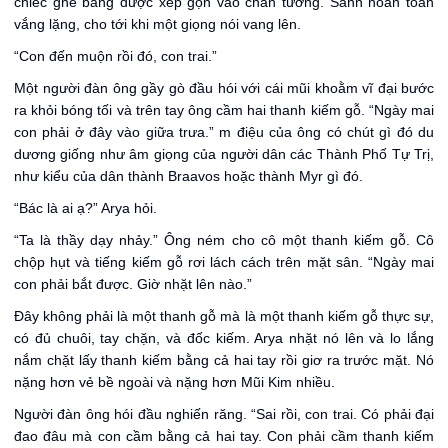
chiếc ghê băng được xếp gọn vào chân tường. Sảnh hoàn toàn
vắng lặng, cho tới khi một giọng nói vang lên.
“Con đến muộn rồi đó, con trai.”
Một người đàn ông gầy gò đầu hói với cái mũi khoằm vĩ đại bước
ra khỏi bóng tối và trên tay ông cầm hai thanh kiếm gỗ. “Ngày mai
con phải ở đây vào giữa trưa.” m điệu của ông có chút gì đó du
dương giống như âm giọng của người dân các Thành Phố Tự Trị,
như kiểu của dân thành Braavos hoặc thành Myr gì đó.
“Bác là ai ạ?” Arya hỏi.
“Ta là thầy dạy nhảy.” Ông ném cho cô một thanh kiếm gỗ. Cô
chộp hụt và tiếng kiếm gỗ rơi lách cách trên mặt sân. “Ngày mai
con phải bắt được. Giờ nhặt lên nào.”
Đây không phải là một thanh gỗ mà là một thanh kiếm gỗ thực sự,
có đủ chuôi, tay chặn, và đốc kiếm. Arya nhặt nó lên và lo lắng
nắm chặt lấy thanh kiếm bằng cả hai tay rồi giơ ra trước mặt. Nó
nặng hơn vẻ bề ngoài và nặng hơn Mũi Kim nhiều.
Người đàn ông hói đầu nghiến răng. “Sai rồi, con trai. Có phải đại
đao đâu mà con cầm bằng cả hai tay. Con phải cầm thanh kiếm