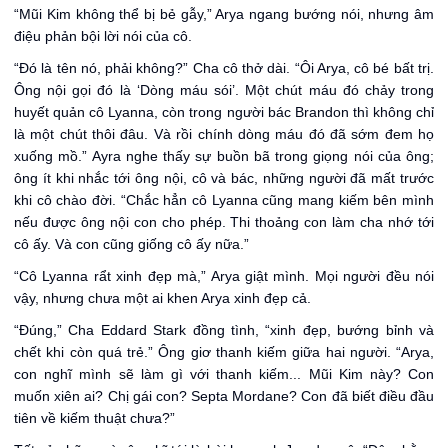
“Mũi Kim không thể bị bẻ gẫy,” Arya ngang bướng nói, nhưng âm
điệu phản bội lời nói của cô.
“Đó là tên nó, phải không?” Cha cô thở dài. “Ôi Arya, cô bé bất trị.
Ông nội gọi đó là ‘Dòng máu sói’. Một chút máu đó chảy trong
huyết quản cô Lyanna, còn trong người bác Brandon thì không chỉ
là một chút thôi đâu. Và rồi chính dòng máu đó đã sớm đem họ
xuống mồ.” Ayra nghe thấy sự buồn bã trong giọng nói của ông;
ông ít khi nhắc tới ông nội, cô và bác, những người đã mất trước
khi cô chào đời. “Chắc hẳn cô Lyanna cũng mang kiếm bên mình
nếu được ông nội con cho phép. Thi thoảng con làm cha nhớ tới
cô ấy. Và con cũng giống cô ấy nữa.”
“Cô Lyanna rẩt xinh đẹp mà,” Arya giật mình. Mọi người đều nói
vậy, nhưng chưa một ai khen Arya xinh đẹp cả.
“Đúng,” Cha Eddard Stark đồng tình, “xinh đẹp, bướng bỉnh và
chết khi còn quá trẻ.” Ông giơ thanh kiếm giữa hai người. “Arya,
con nghĩ mình sẽ làm gì với thanh kiếm... Mũi Kim này? Con
muốn xiên ai? Chị gái con? Septa Mordane? Con đã biết điều đầu
tiên về kiếm thuật chưa?”