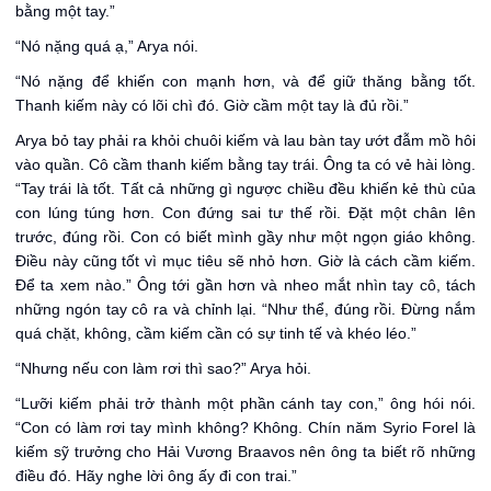
bằng một tay.”
“Nó nặng quá ạ,” Arya nói.
“Nó nặng để khiến con mạnh hơn, và để giữ thăng bằng tốt.
Thanh kiếm này có lõi chì đó. Giờ cầm một tay là đủ rồi.”
Arya bỏ tay phải ra khỏi chuôi kiếm và lau bàn tay ướt đẫm mồ hôi
vào quần. Cô cầm thanh kiếm bằng tay trái. Ông ta có vẻ hài lòng.
“Tay trái là tốt. Tất cả những gì ngược chiều đều khiến kẻ thù của
con lúng túng hơn. Con đứng sai tư thế rồi. Đặt một chân lên
trước, đúng rồi. Con có biết mình gầy như một ngọn giáo không.
Điều này cũng tốt vì mục tiêu sẽ nhỏ hơn. Giờ là cách cầm kiếm.
Để ta xem nào.” Ông tới gần hơn và nheo mắt nhìn tay cô, tách
những ngón tay cô ra và chỉnh lại. “Như thể, đúng rồi. Đừng nắm
quá chặt, không, cầm kiếm cần có sự tinh tế và khéo léo.”
“Nhưng nếu con làm rơi thì sao?” Arya hỏi.
“Lưỡi kiếm phải trở thành một phần cánh tay con,” ông hói nói.
“Con có làm rơi tay mình không? Không. Chín năm Syrio Forel là
kiếm sỹ trưởng cho Hải Vương Braavos nên ông ta biết rõ những
điều đó. Hãy nghe lời ông ấy đi con trai.”