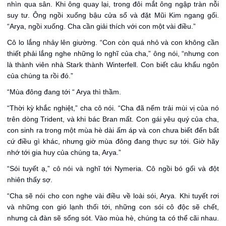
nhìn qua sân. Khi ông quay lại, trong đôi mắt ông ngập tràn nỗi
suy tư. Ông ngồi xuống bậu cửa sổ và đặt Mũi Kim ngang gối.
“Arya, ngồi xuống. Cha cần giải thích với con một vài điều.”
Cô lo lắng nhảy lên giường. “Con còn quá nhỏ và con không cần
thiết phải lắng nghe những lo nghĩ của cha,” ông nói, “nhưng con
là thành viên nhà Stark thành Winterfell. Con biết câu khẩu ngôn
của chúng ta rồi đó.”
“Mùa đông đang tới “ Arya thì thầm.
“Thời kỳ khắc nghiệt,” cha cô nói. “Cha đã nếm trải mùi vị của nó
trên dòng Trident, và khi bác Bran mất. Con gái yêu quý của cha,
con sinh ra trong một mùa hè dài ấm áp và con chưa biết đến bất
cứ điều gì khác, nhưng giờ mùa đông đang thực sự tới. Giờ hãy
nhớ tới gia huy của chúng ta, Arya.”
“Sói tuyết ạ,” cô nói và nghĩ tới Nymeria. Cô ngồi bó gối và đột
nhiên thấy sợ.
“Cha sẽ nói cho con nghe vài điều về loài sói, Arya. Khi tuyết rơi
và những con gió lạnh thối tới, những con sói cô độc sẽ chết,
nhưng cả đàn sẽ sống sót. Vào mùa hè, chúng ta có thể cãi nhau.