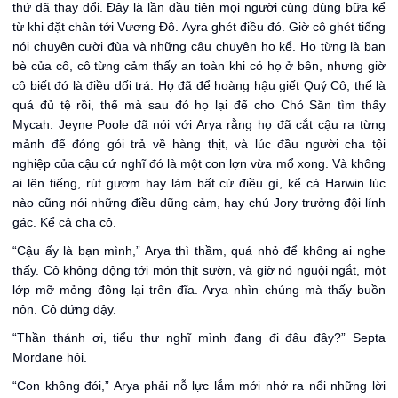
thứ đã thay đổi. Đây là lần đầu tiên mọi người cùng dùng bữa kể
từ khi đặt chân tới Vương Đô. Ayra ghét điều đó. Giờ cô ghét tiếng
nói chuyện cười đùa và những câu chuyện họ kể. Họ từng là bạn
bè của cô, cô từng cảm thấy an toàn khi có họ ở bên, nhưng giờ
cô biết đó là điều dối trá. Họ đã để hoàng hậu giết Quý Cô, thế là
quá đủ tệ rồi, thế mà sau đó họ lại để cho Chó Săn tìm thấy
Mycah. Jeyne Poole đã nói với Arya rằng họ đã cắt cậu ra từng
mảnh để đóng gói trả về hàng thịt, và lúc đầu người cha tội
nghiệp của cậu cứ nghĩ đó là một con lợn vừa mổ xong. Và không
ai lên tiếng, rút gươm hay làm bất cứ điều gì, kể cả Harwin lúc
nào cũng nói những điều dũng cảm, hay chú Jory trưởng đội lính
gác. Kể cả cha cô.
“Cậu ấy là bạn mình,” Arya thì thầm, quá nhỏ để không ai nghe
thấy. Cô không động tới món thịt sườn, và giờ nó nguội ngắt, một
lớp mỡ mỏng đông lại trên đĩa. Arya nhìn chúng mà thấy buồn
nôn. Cô đứng dậy.
“Thần thánh ơi, tiểu thư nghĩ mình đang đi đâu đây?” Septa
Mordane hỏi.
“Con không đói,” Arya phải nỗ lực lắm mới nhớ ra nổi những lời