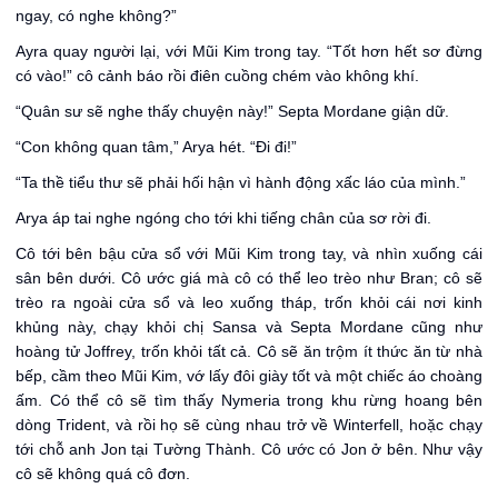
ngay, có nghe không?”
Ayra quay người lại, với Mũi Kim trong tay. “Tốt hơn hết sơ đừng
có vào!” cô cảnh báo rồi điên cuồng chém vào không khí.
“Quân sư sẽ nghe thấy chuyện này!” Septa Mordane giận dữ.
“Con không quan tâm,” Arya hét. “Đi đi!”
“Ta thề tiểu thư sẽ phải hối hận vì hành động xấc láo của mình.”
Arya áp tai nghe ngóng cho tới khi tiếng chân của sơ rời đi.
Cô tới bên bậu cửa sổ với Mũi Kim trong tay, và nhìn xuống cái
sân bên dưới. Cô ước giá mà cô có thể leo trèo như Bran; cô sẽ
trèo ra ngoài cửa sổ và leo xuống tháp, trốn khỏi cái nơi kinh
khủng này, chạy khỏi chị Sansa và Septa Mordane cũng như
hoàng tử Joffrey, trốn khỏi tất cả. Cô sẽ ăn trộm ít thức ăn từ nhà
bếp, cầm theo Mũi Kim, vớ lấy đôi giày tốt và một chiếc áo choàng
ấm. Có thể cô sẽ tìm thấy Nymeria trong khu rừng hoang bên
dòng Trident, và rồi họ sẽ cùng nhau trở về Winterfell, hoặc chạy
tới chỗ anh Jon tại Tường Thành. Cô ước có Jon ở bên. Như vậy
cô sẽ không quá cô đơn.