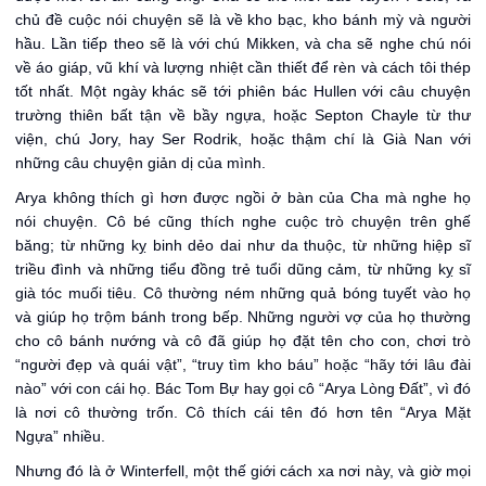
chủ đề cuộc nói chuyện sẽ là về kho bạc, kho bánh mỳ và người
hầu. Lần tiếp theo sẽ là với chú Mikken, và cha sẽ nghe chú nói
về áo giáp, vũ khí và lượng nhiệt cần thiết để rèn và cách tôi thép
tốt nhất. Một ngày khác sẽ tới phiên bác Hullen với câu chuyện
trường thiên bất tận về bầy ngựa, hoặc Septon Chayle từ thư
viện, chú Jory, hay Ser Rodrik, hoặc thậm chí là Già Nan với
những câu chuyện giản dị của mình.
Arya không thích gì hơn được ngồi ở bàn của Cha mà nghe họ
nói chuyện. Cô bé cũng thích nghe cuộc trò chuyện trên ghế
băng; từ những kỵ binh dẻo dai như da thuộc, từ những hiệp sĩ
triều đình và những tiểu đồng trẻ tuổi dũng cảm, từ những kỵ sĩ
già tóc muối tiêu. Cô thường ném những quả bóng tuyết vào họ
và giúp họ trộm bánh trong bếp. Những người vợ của họ thường
cho cô bánh nướng và cô đã giúp họ đặt tên cho con, chơi trò
“người đẹp và quái vật”, “truy tìm kho báu” hoặc “hãy tới lâu đài
nào” với con cái họ. Bác Tom Bự hay gọi cô “Arya Lòng Đất”, vì đó
là nơi cô thường trốn. Cô thích cái tên đó hơn tên “Arya Mặt
Ngựa” nhiều.
Nhưng đó là ở Winterfell, một thế giới cách xa nơi này, và giờ mọi