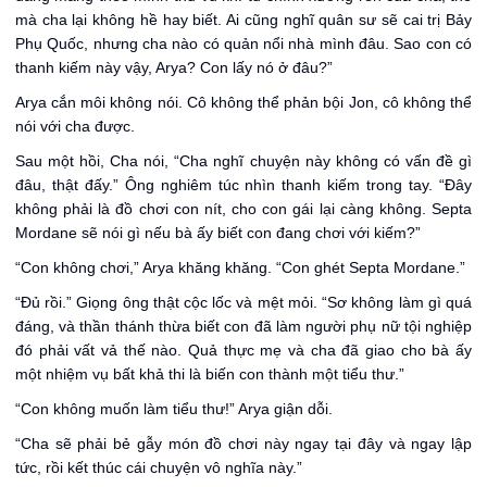
mà cha lại không hề hay biết. Ai cũng nghĩ quân sư sẽ cai trị Bảy
Phụ Quốc, nhưng cha nào có quản nổi nhà mình đâu. Sao con có
thanh kiếm này vậy, Arya? Con lấy nó ở đâu?”
Arya cắn môi không nói. Cô không thể phản bội Jon, cô không thể
nói với cha được.
Sau một hồi, Cha nói, “Cha nghĩ chuyện này không có vấn đề gì
đâu, thật đấy.” Ông nghiêm túc nhìn thanh kiếm trong tay. “Đây
không phải là đồ chơi con nít, cho con gái lại càng không. Septa
Mordane sẽ nói gì nếu bà ấy biết con đang chơi với kiếm?”
“Con không chơi,” Arya khăng khăng. “Con ghét Septa Mordane.”
“Đủ rồi.” Giọng ông thật cộc lốc và mệt mỏi. “Sơ không làm gì quá
đáng, và thần thánh thừa biết con đã làm người phụ nữ tội nghiệp
đó phải vất vả thế nào. Quả thực mẹ và cha đã giao cho bà ấy
một nhiệm vụ bất khả thi là biến con thành một tiểu thư.”
“Con không muốn làm tiểu thư!” Arya giận dỗi.
“Cha sẽ phải bẻ gẫy món đồ chơi này ngay tại đây và ngay lập
tức, rồi kết thúc cái chuyện vô nghĩa này.”