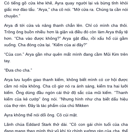
Có tiếng gõ cửa khe khẽ, Ayra quay người lại và bừng tỉnh khỏi
giấc mơ đào tẩu. “Arya,” cha cô nói. “Mở cửa ra. Chúng ta cần nói
chuyện.”
Arya đi tới cửa và nâng thanh chắn lên. Chỉ có mình cha thôi.
Trông ông buồn nhiều hơn là giận và điều đó còn làm Arya thấy tệ
hơn. “Cha vào được không?” Arya gật đầu, rồi xấu hổ cúi gằm
xuống. Cha đóng cửa lại. “Kiếm của ai đây?”
“Của con.” Arya gần như quên mất mình đang cầm Mũi Kim trên
tay.
“Đưa cho cha.”
Arya lưu luyến giao thanh kiếm, không biết mình có cơ hội được
cầm nó nữa không. Cha cô giơ nó ra ánh sáng, kiểm tra hai lưỡi
kiếm. Ông dùng đầu ngón cái thử độ sắc của mũi kiếm. “Thanh
kiếm của kẻ cướp” ông nói. “Nhưng hình như cha biết dấu hiệu
của thợ rèn. Đây là tác phẩm của chú Mikken
Ayra không thể nói dối ông. Cô cúi mặt.
Lãnh chúa Eddard Stark thở dài. “Cô con gái chín tuổi của cha
đang mang theo mình thứ vũ khí từ chính xưởng rèn của cha, thế