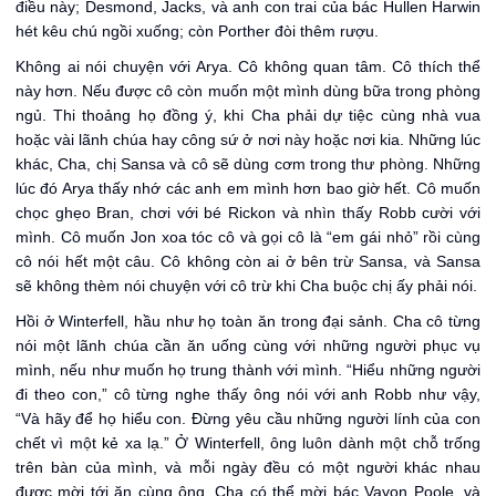
điều này; Desmond, Jacks, và anh con trai của bác Hullen Harwin
hét kêu chú ngồi xuống; còn Porther đòi thêm rượu.
Không ai nói chuyện với Arya. Cô không quan tâm. Cô thích thể
này hơn. Nếu được cô còn muốn một mình dùng bữa trong phòng
ngủ. Thi thoảng họ đồng ý, khi Cha phải dự tiệc cùng nhà vua
hoặc vài lãnh chúa hay công sứ ở nơi này hoặc nơi kia. Những lúc
khác, Cha, chị Sansa và cô sẽ dùng cơm trong thư phòng. Những
lúc đó Arya thấy nhớ các anh em mình hơn bao giờ hết. Cô muốn
chọc ghẹo Bran, chơi với bé Rickon và nhìn thấy Robb cười với
mình. Cô muốn Jon xoa tóc cô và gọi cô là “em gái nhỏ” rồi cùng
cô nói hết một câu. Cô không còn ai ở bên trừ Sansa, và Sansa
sẽ không thèm nói chuyện với cô trừ khi Cha buộc chị ấy phải nói.
Hồi ở Winterfell, hầu như họ toàn ăn trong đại sảnh. Cha cô từng
nói một lãnh chúa cần ăn uống cùng với những người phục vụ
mình, nếu như muốn họ trung thành với mình. “Hiểu những người
đi theo con,” cô từng nghe thấy ông nói với anh Robb như vậy,
“Và hãy để họ hiểu con. Đừng yêu cầu những người lính của con
chết vì một kẻ xa lạ.” Ở Winterfell, ông luôn dành một chỗ trống
trên bàn của mình, và mỗi ngày đều có một người khác nhau
được mời tới ăn cùng ông. Cha có thể mời bác Vayon Poole, và