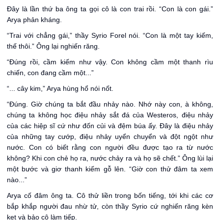
Đây là lần thứ ba ông ta gọi cô là con trai rồi. “Con là con gái.”
Arya phản kháng.
“Trai với chẳng gái,” thầy Syrio Forel nói. “Con là một tay kiếm,
thế thôi.” Ông lại nghiến răng.
“Đúng rồi, cầm kiếm như vậy. Con không cầm một thanh rìu
chiến, con đang cầm một...”
“... cây kim,” Arya hùng hổ nói nốt.
“Đúng. Giờ chúng ta bắt đầu nhảy nào. Nhớ này con, à không,
chúng ta không học điệu nhảy sắt đá của Westeros, điệu nhảy
của các hiệp sĩ cứ như đốn củi và đệm búa ấy. Đây là điệu nhảy
của những tay cướp, điệu nhảy uyển chuyển và đột ngột như
nước. Con có biết rằng con người đều được tạo ra từ nước
không? Khi con chẻ họ ra, nước chảy ra và họ sẽ chết.” Ông lùi lại
một bước và giơ thanh kiếm gỗ lên. “Giờ con thử đâm ta xem
nào...”
Arya cố đâm ông ta. Cô thử liền trong bốn tiếng, tới khi các cơ
bắp khắp người đau nhừ tử, còn thầy Syrio cứ nghiến răng kèn
kẹt và bảo cô làm tiếp.