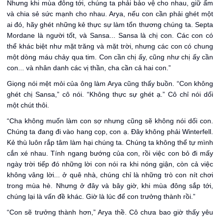
Nhưng khi mùa đông tới, chúng ta phải bảo vệ cho nhau, giữ ấm
và chia sẻ sức mạnh cho nhau. Arya, nếu con cần phải ghét một
ai đó, hãy ghét những kẻ thực sự làm tổn thương chúng ta. Septa
Mordane là người tốt, và Sansa... Sansa là chị con. Các con có
thể khác biệt như mặt trăng và mặt trời, nhưng các con có chung
một dòng máu chảy qua tim. Con cần chị ấy, cũng như chị ấy cần
con... và nhân danh các vị thần, cha cần cả hai con.”
Giọng nói mệt mỏi của ông làm Arya cũng thấy buồn. “Con không
ghét chị Sansa,” cô nói. “Không thực sự ghét ạ.” Cô chỉ nói dối
một chút thôi.
“Cha không muốn làm con sợ nhưng cũng sẽ không nói dối con.
Chúng ta đang đi vào hang cọp, con ạ. Đây không phải Winterfell.
Kẻ thù luôn rắp tâm làm hại chúng ta. Chúng ta không thể tự mình
cắn xé nhau. Tính ngang bướng của con, rồi việc con bỏ đi mấy
ngày trời tiếp đó những lời con nói ra khi nóng giận, còn cả việc
không vâng lời... ở quê nhà, chúng chỉ là những trò con nít chơi
trong mùa hè. Nhưng ở đây và bây giờ, khi mùa đông sắp tới,
chúng lại là vấn đề khác. Giờ là lúc để con trưởng thành rồi.”
“Con sẽ trưởng thành hơn,” Arya thề. Cô chưa bao giờ thấy yêu