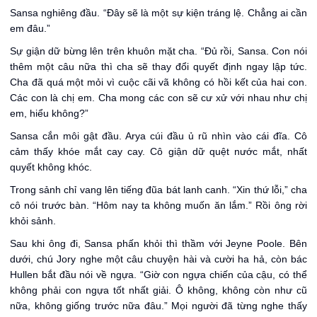
Sansa nghiêng đầu. “Đây sẽ là một sự kiện tráng lệ. Chẳng ai cần
em đâu.”
Sự giận dữ bừng lên trên khuôn mặt cha. “Đủ rồi, Sansa. Con nói
thêm một câu nữa thì cha sẽ thay đổi quyết định ngay lập tức.
Cha đã quá một mỏi vì cuộc cãi vã không có hồi kết của hai con.
Các con là chị em. Cha mong các con sẽ cư xử với nhau như chị
em, hiểu không?”
Sansa cắn môi gật đầu. Arya cúi đầu ủ rũ nhìn vào cái đĩa. Cô
cảm thấy khóe mắt cay cay. Cô giận dữ quệt nước mắt, nhất
quyết không khóc.
Trong sảnh chỉ vang lên tiếng đũa bát lanh canh. “Xin thứ lỗi,” cha
cô nói trước bàn. “Hôm nay ta không muốn ăn lắm.” Rồi ông rời
khỏi sảnh.
Sau khi ông đi, Sansa phấn khỏi thì thầm với Jeyne Poole. Bên
dưới, chú Jory nghe một câu chuyện hài và cười ha hả, còn bác
Hullen bắt đầu nói về ngựa. “Giờ con ngựa chiến của cậu, có thể
không phải con ngựa tốt nhất giải. Ô không, không còn như cũ
nữa, không giống trước nữa đâu.” Mọi người đã từng nghe thấy