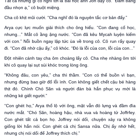
Tất cả những gì cô nghĩ tới là bài học anh Jon dạy cô. “Đâm bằng
đầu nhọn ạ,” cô buột miệng.
Cha cô khịt mũi cười. “Cha nghĩ đó là nguyên tắc cơ bản đấy.”
Arya cực lực muốn giải thích cho ông hiểu. “Con đang cố học,
nhưng...” Mắt cô ầng ậng nước. “Con đã kêu Mycah luyện kiếm
với con.” Nỗi buồn ngay lập tức ùa về trong cô. Cô run rẩy quay
đi. “Con đã nhờ cậu ấy,” cô khóc. “Đó là lỗi của con, lỗi của con...”
Đột nhiên cánh tay cha ôm choàng lấy cô. Cha nhẹ nhàng ôm tới
khi cô quay lại sụt sùi khóc trong lòng ông.
“Không đâu, con yêu,” cha thì thầm. “Con có thể buồn vì bạn,
nhưng đừng bao giờ đổ lỗi ình. Con không giết chết cậu bé hàng
thịt đó. Chính Chó Săn và người đàn bà hắn phục vụ mới là
những kẻ giết người.”
“Con ghét họ,” Arya thổ lộ với ông, mặt vẫn đỏ lựng và đầm đìa
nước mắt. “Chó Săn, hoàng hậu, nhà vua và hoàng tử Joffrfey.
Con ghét tất cả bọn họ. Joffrey nói dối, chuyện xảy ra không
giống lời hắn nói. Con ghét cả chị Sansa nữa. Chị ấy nhớ hết,
nhưng chị nói dối để Joffrey thích chị.”