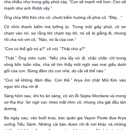
cha nhiều như trong giây phút này. “Con sẽ mạnh mẽ hơn. Con sẽ
mạnh như anh Robb vậy.”
Ông chìa Mũi Kim cho cô, chuôi kiếm hướng về phía cô. “Đây…”
Cô nhìn thanh kiếm mà lưỡng lự. Trong một giây phút, cô sợ
chạm vào nó, sự rằng khi chạm tay tới, nó sẽ bị giằng đi, nhưng
rồi cha nói với cô, “Nào, nó là của con.”
“Con có thể giữ nó ạ?” cô nói. “Thật chứ ạ?”
“Thật.” Ông mỉm cười. “Nếu cha lấy nó đi, chắc chắn chỉ trong
vòng bốn tuần nữa, cha sẽ tìm thấy một ngôi sao mai giấu dưới
gối của con. Đừng đâm chị con nhé, dù cãi vã thế nào.”
“Con sẽ không đâm đâu. Con thề.” Arya ôm chặt Mũi Kim vào
ngực khi cha rời đi.
Sáng hôm sau, khi họ ăn sáng, cô xin lỗi Septa Mordane và mong
sơ tha thứ. Sơ ngờ vực nheo mắt nhìn cô, nhưng cha gật đầu tán
dương.
Ba ngày sau, vào buổi trưa, bác quản gia Vayon Poole đưa Arya
xuống Tiểu Sảnh. Những cái bàn được rời đi nơi khác và những