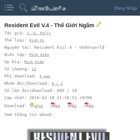
Đăng Nhập
Resident Evil V.4 - Thế Giới Ngầm
Tác giả:
S. D. Perry
Thể loại:
Kinh Dị
Nguyên tác: Resident Evil 4 - Underworld
Biên tập:
Minh Hiếu
Up bìa:
Minh Hiếu
Số chương:
23
Phí download:
4 gạo
Nhóm đọc/download:
0 / 1
Số lần đọc/download: 880 / 19
Cập nhật: 2016-02-18 21:16:53 +0700
Download:
ePub
A4
A5
A6
Xem thông tin ebook