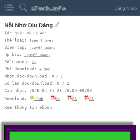
Đăng Nhập
Nỗi Nhớ Dịu Dàng
Tác giả:
Võ Hà Anh
Thể loại:
Tiểu Thuyết
Biên tập:
nguyễn quang
Up bìa:
nguyễn quang
Số chương:
21
Phí download:
4 gạo
Nhóm đọc/download:
0 / 1
Số lần đọc/download: 0 / 2
Cập nhật: 2026-05-31 23:28:09 +0700
Download:
ePub
A4
A5
A6
Xem thông tin ebook