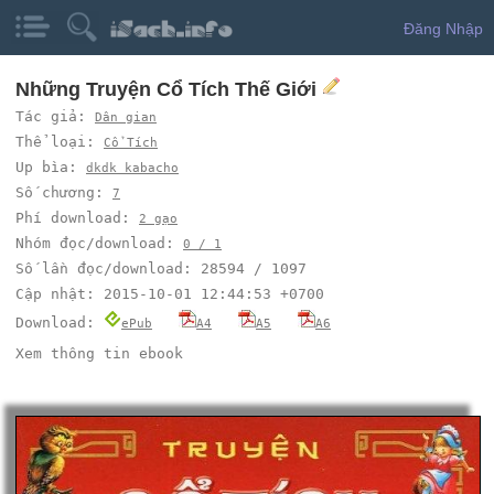
Đăng Nhập
Những Truyện Cổ Tích Thế Giới
Tác giả:
Dân gian
Thể loại:
Cổ Tích
Up bìa:
dkdk kabacho
Số chương:
7
Phí download:
2 gạo
Nhóm đọc/download:
0 / 1
Số lần đọc/download: 28594 / 1097
Cập nhật: 2015-10-01 12:44:53 +0700
Download:
ePub
A4
A5
A6
Xem thông tin ebook