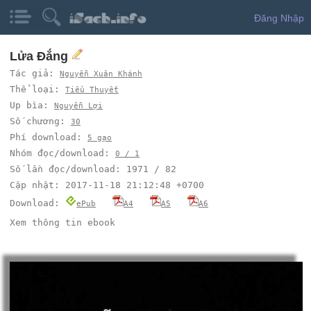
Đăng Nhập
Lửa Đắng
Tác giả:
Nguyễn Xuân Khánh
Thể loại:
Tiểu Thuyết
Up bìa:
Nguyễn Lợi
Số chương:
30
Phí download:
5 gạo
Nhóm đọc/download:
0 / 1
Số lần đọc/download: 1971 / 82
Cập nhật: 2017-11-18 21:12:48 +0700
Download:
ePub
A4
A5
A6
Xem thông tin ebook