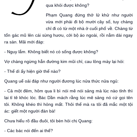
qua khỏi được không?
Phạm Quang đứng thở lử khử như người
vừa mới phải đi bộ mười cây số, tuy chàng
chỉ đi có từ một nhà ở cuối phố về. Chàng từ
tốn gác mũ lên cái sừng hươu, cởi bộ áo ngoài, rồi nằm dài ngay
ra sàn. Mãi mới đáp:
- Nguy lắm. Không biết nó có sống được không?
Vợ chàng ngừng hẳn đường kim mũi chỉ, cau lông mày lại hỏi:
- Thế dì ấy hiện giờ thế nào?
Quang uể oải đáp như người đương lúc nửa thức nửa ngủ:
- Cả một đêm, hôm qua li bì nói mê nói sảng mà lúc nào tỉnh thì
lại tỉ tê khóc lóc. Bác Dần mách rằng lúc mê sảng nó cứ gọi tên
tôi. Không khéo thì hỏng mất. Thôi thế mà ra tôi đã mắc một tội
ác: giết một người đàn bà!
Chưa hiểu rõ đầu đuôi, tôi bèn hỏi chị Quang:
- Các bác nói đến ai thế?