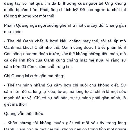
dang tay vò nát quả tim đã bị thương của người ta! Ông không
muốn bị căm hờn! Phải, ông chỉ ích kỷ! Để cho người ta chết thì
rồi ông thương xót một thể!
Phạm Quang ngã ngồi xuống ghế như một cái cây đổ. Chàng gần
như khóc:
- Thà để Oanh chết là hơn! Nếu chẳng may thế, tôi sẽ ấp mồ
Oanh mà khóc! Chết như thế, Oanh cũng được hả về phần hồn!
Còn sống như em đoán trước, xác thể không những tiêu mòn, mà
cả đến linh hồn của Oanh cũng chẳng mát mẻ nữa, vì rằng sự
căm hờn đã đến chiếm chỗ trong tim.
Chị Quang lại cười gằn mà rằng:
- Thế thì mình nhầm! Sự căm hờn chỉ nuôi chứ không giết. Sự
căm hờn đẻ ra lòng tự kiêu, tự ái, mà lòng tự ái chính là một sức
mạnh để tự vệ. Chỉ có sự hối hận, sự tự mình phải giận mình, là
giết mà thôi!
Quang vẫn thổn thức:
- Khốn nhưng tôi không muốn giết cái mối yêu ấy trong lòng
Oanh. Căm hờn là một cái xấu không nên có trong hồn một người