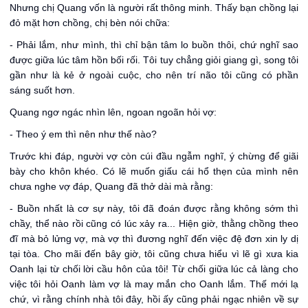
Nhưng chị Quang vốn là người rất thông minh. Thấy bạn chồng lại
đỏ mặt hơn chồng, chị bèn nói chữa:
- Phải lắm, như mình, thì chỉ bận tâm lo buồn thôi, chứ nghĩ sao
được giữa lúc tâm hồn bối rối. Tôi tuy chẳng giỏi giang gì, song tôi
gần như là kẻ ở ngoài cuộc, cho nên trí não tôi cũng có phần
sáng suốt hơn.
Quang ngơ ngác nhìn lên, ngoan ngoãn hỏi vợ:
- Theo ý em thì nên như thế nào?
Trước khi đáp, người vợ còn cúi đầu ngẫm nghĩ, ý chừng để giãi
bày cho khôn khéo. Có lẽ muốn giấu cái hổ thẹn của mình nên
chưa nghe vợ đáp, Quang đã thở dài mà rằng:
- Buồn nhất là cơ sự này, tôi đã đoán được rằng không sớm thì
chầy, thể nào rồi cũng có lúc xảy ra... Hiện giờ, thằng chồng theo
đĩ mà bỏ lửng vợ, mà vợ thì đương nghĩ đến việc đệ đơn xin ly dị
tại tòa. Cho mãi đến bây giờ, tôi cũng chưa hiểu vì lẽ gì xưa kia
Oanh lại từ chối lời cầu hôn của tôi! Từ chối giữa lúc cả làng cho
việc tôi hỏi Oanh làm vợ là may mắn cho Oanh lắm. Thế mới lạ
chứ, vì rằng chính nhà tôi đây, hồi ấy cũng phải ngạc nhiên về sự