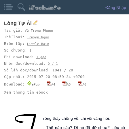
Đăng Nhập
Lòng Tự Ái
Tác giả:
Vũ Trọng Phụng
Thể loại:
Truyện Ngắn
Biên tập:
Little Rain
Số chương:
1
Phí download:
1 gạo
Nhóm đọc/download:
0 / 1
Số lần đọc/download: 1041 / 20
Cập nhật: 2015-07-20 08:59:34 +0700
Download:
ePub
A4
A5
A6
Xem thông tin ebook
T
rông thấy chồng về, chị vội vàng hỏi:
- Thế nào cậu? Dì nó đã đỡ chưa? Liệu có