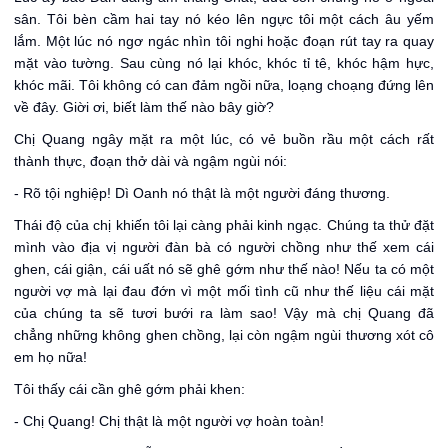
sân. Tôi bèn cầm hai tay nó kéo lên ngực tôi một cách âu yếm
lắm. Một lúc nó ngơ ngác nhìn tôi nghi hoặc đoạn rút tay ra quay
mặt vào tường. Sau cùng nó lại khóc, khóc tỉ tê, khóc hậm hực,
khóc mãi. Tôi không có can đảm ngồi nữa, loạng choạng đứng lên
về đây. Giời ơi, biết làm thế nào bây giờ?
Chị Quang ngây mặt ra một lúc, có vẻ buồn rầu một cách rất
thành thực, đoạn thở dài và ngậm ngùi nói:
- Rõ tội nghiệp! Dì Oanh nó thật là một người đáng thương.
Thái độ của chị khiến tôi lại càng phải kinh ngạc. Chúng ta thử đặt
mình vào địa vị người đàn bà có người chồng như thế xem cái
ghen, cái giận, cái uất nó sẽ ghê gớm như thế nào! Nếu ta có một
người vợ mà lại đau đớn vì một mối tình cũ như thế liệu cái mặt
của chúng ta sẽ tươi bưới ra làm sao! Vậy mà chị Quang đã
chẳng những không ghen chồng, lại còn ngậm ngùi thương xót cô
em họ nữa!
Tôi thấy cái cần ghê gớm phải khen:
- Chị Quang! Chị thật là một người vợ hoàn toàn!