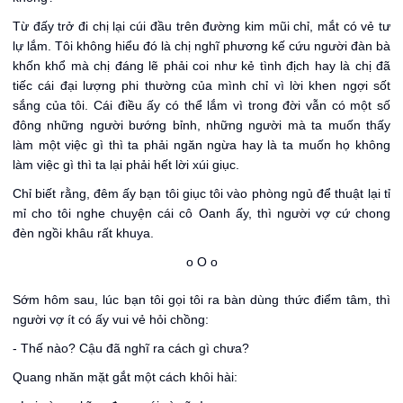
Từ đấy trở đi chị lại cúi đầu trên đường kim mũi chỉ, mắt có vẻ tư
lự lắm. Tôi không hiểu đó là chị nghĩ phương kế cứu người đàn bà
khốn khổ mà chị đáng lẽ phải coi như kẻ tình địch hay là chị đã
tiếc cái đại lượng phi thường của mình chỉ vì lời khen ngợi sốt
sắng của tôi. Cái điều ấy có thể lắm vì trong đời vẫn có một số
đông những người bướng bỉnh, những người mà ta muốn thấy
làm một việc gì thì ta phải ngăn ngừa hay là ta muốn họ không
làm việc gì thì ta lại phải hết lời xúi giục.
Chỉ biết rằng, đêm ấy bạn tôi giục tôi vào phòng ngủ để thuật lại tỉ
mỉ cho tôi nghe chuyện cái cô Oanh ấy, thì người vợ cứ chong
đèn ngồi khâu rất khuya.
o O o
Sớm hôm sau, lúc bạn tôi gọi tôi ra bàn dùng thức điểm tâm, thì
người vợ ít có ấy vui vẻ hỏi chồng:
- Thế nào? Cậu đã nghĩ ra cách gì chưa?
Quang nhăn mặt gắt một cách khôi hài: