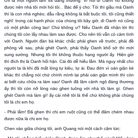
chỉ là một người lầm và đáng thương. Vì hỏi dì Oanh nó không
được nên nhà tôi mới hỏi tôi... Bác để ý cho: Tôi thì giầu mà Oanh
thì là con nhà nghèo; dẫu rằng không là bắt buộc tôi, tôi cũng thiết
nghĩ: trong cái hạnh phúc của chúng tôi bây giờ, dì Oanh nó cũng
có một phần công lao! Chứ không ư? Nếu Oanh đã nhận lời thì
chúng tôi còn lấy nhau làm sao được. Cho nên tôi vẫn có cảm tình
với Oanh. Người đàn bà khác chắc phải ghen về trước, phải đề
phòng về sau, phải ghét Oanh, phải thấy Oanh khổ sở thì mới
sung sướng. Nhưng tôi thì không thuộc hạng người ấy. Hiện giờ
thì đích thị là Oanh hối hận. Cái đó dễ hiểu lắm. Mà nguy nhất cho
người ta là khi đã mất lòng tự kiêu, tự ái. Đau đớn vì oán giận kẻ
khác thì chẳng nói chứ chính mình lại phải oán giận mình thì còn
ai biết cứu chữa ra làm sao! Oanh đã lâm cảnh ngộ đáng thương
ấy thì tôi còn nỡ lòng nào ghen tuông với nhà tôi làm gì. Ghen
ghét Oanh mà làm gì! ấy cái nhẽ tôi là thế chứ không phải chúng
tôi là chị em họ.
- Phải lắm! Đã ghen thì chị em ruột cũng có thể đâm chém nhau
được nữa là chị em họ.
Chen vào giữa chúng tôi, anh Quang nói một cách căm tức: