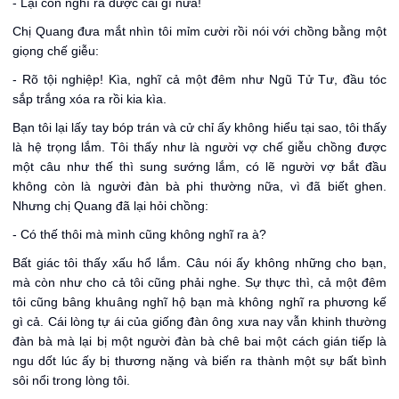
- Lại còn nghĩ ra được cái gì nữa!
Chị Quang đưa mắt nhìn tôi mỉm cười rồi nói với chồng bằng một
giọng chế giễu:
- Rõ tội nghiệp! Kìa, nghĩ cả một đêm như Ngũ Tử Tư, đầu tóc
sắp trắng xóa ra rồi kia kìa.
Bạn tôi lại lấy tay bóp trán và cử chỉ ấy không hiểu tại sao, tôi thấy
là hệ trọng lắm. Tôi thấy như là người vợ chế giễu chồng được
một câu như thế thì sung sướng lắm, có lẽ người vợ bắt đầu
không còn là người đàn bà phi thường nữa, vì đã biết ghen.
Nhưng chị Quang đã lại hỏi chồng:
- Có thế thôi mà mình cũng không nghĩ ra à?
Bất giác tôi thấy xấu hổ lắm. Câu nói ấy không những cho bạn,
mà còn như cho cả tôi cũng phải nghe. Sự thực thì, cả một đêm
tôi cũng bâng khuâng nghĩ hộ bạn mà không nghĩ ra phương kế
gì cả. Cái lòng tự ái của giống đàn ông xưa nay vẫn khinh thường
đàn bà mà lại bị một người đàn bà chê bai một cách gián tiếp là
ngu dốt lúc ấy bị thương nặng và biến ra thành một sự bất bình
sôi nổi trong lòng tôi.