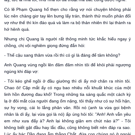
Có lẽ Phạm Quang hổ thẹn cho rằng vợ nói chuyện không phải
lúc nên chàng giơ tay lên bưng lấy trán, thành thử muốn phản đối
vợ như thế thì kín đáo quá và làm ra bộ thản nhiên thì lại thành ra
hớ hênh quá.
Nhưng chị Quang là người rất thông minh tức khắc hiểu ngay ý
chồng, chị vội nghiêm giọng đứng đắn hỏi:
- Thế cậu sang thăm vừa rồi thì có gì là đáng để tâm không?
Anh Quang vùng ngồi lên đăm đăm nhìn tôi để khỏi phải ngượng
ngùng khi đáp vợ:
- Tôi kéo ghế ngồi ở đầu giường thì dì ấy mở chăn ra nhìn tôi.
Chao ôi! Cặp mắt ấy có ngụ bao nhiêu nỗi khuất khúc của một
linh hồn đương đau khổ! Trong những tia sáng quắc một cách kỳ
lạ ở đôi mắt của người đang ốm nặng, tôi thấy như có sự hối hận,
sự hy vọng, cái lo lắng phân vân. Rồi nó (anh ta vừa gọi bệnh
nhân là dì ấy, lại vừa gọi là nó) ấp úng hỏi tôi: "Anh! Anh vẫn yêu
em như xưa đấy à? Anh lại không giận em chút nào à?" - Tôi
không biết gật đầu hay lắc đầu, cũng không biết nên đáp ra sao.
Lúc ấy bác Dần đang ẵm thằng Chắt, đứa con chúng nó ở ngoài