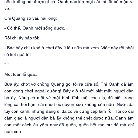
nên không nói được gì cả. Oanh nấc lên một cái thì tôi bỏ mặc ra
về.
Chị Quang so vai, hài lòng:
- Có thế, Oanh mới sống được.
Rồi chị ấy bảo tôi:
- Bác hãy chịu khó ở chơi đây ít lâu nữa mà xem. Việc này rồi phải
có kết quả tốt.
° ° °
Một tuần lễ qua...
Bữa ấy, chợt vợ chồng Quang gọi tôi ra cửa sổ. Thì Oanh đã ẵm
con dong chơi ngoài đường! Bấy giờ tôi mới biết mặt người đàn
bà ấy. Nàng có một vẻ mặt bình tĩnh một cách lạ, đủ biết trong
lòng cái hối hận, cái nhớ tiếc duyên xưa không còn nữa. Nước da
tuy còn xanh, nhưng dáng đi đã có vẻ cứng cáp lắm rồi. Tôi có cái
cảm giác là người đàn bà ấy không thể chết được nữa. Oanh ẵm
con một cách âu yếm như đã quên, quên hết mọi sự để mà chỉ
nuôi con.