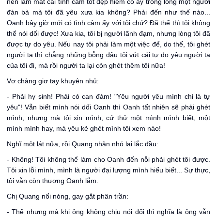
nên làm mất cái tình cảm tốt đẹp hiếm có ấy trong lòng một người
đàn bà mà tôi đã yêu xưa kia không? Phải đến như thế nào...
Oanh bây giờ mới có tình cảm ấy với tôi chứ? Đã thế thì tôi không
thể nói dối được! Xưa kia, tôi bị người lãnh đạm, nhưng lòng tôi đã
được tự do yêu. Nếu nay tôi phải làm một việc để, do thế, tôi ghét
người ta thì chẳng những bỗng đâu tôi vứt cái tự do yêu người ta
của tôi đi, mà rồi người ta lại còn ghét thêm tôi nữa!
Vợ chàng giơ tay khuyên nhủ:
- Phải hy sinh! Phải có can đảm! "Yêu người yêu mình chỉ là tự
yêu"! Vẫn biết mình nói dối Oanh thì Oanh tất nhiên sẽ phải ghét
mình, nhưng mà tôi xin mình, cứ thử một mình mình biết, một
mình mình hay, mà yêu kẻ ghét mình tôi xem nào!
Nghĩ một lát nữa, rồi Quang nhăn nhó lại lắc đầu:
- Không! Tôi không thể làm cho Oanh đến nỗi phải ghét tôi được.
Tôi xin lỗi mình, mình là người đại lượng mình hiểu biết... Sự thực,
tôi vẫn còn thương Oanh lắm.
Chị Quang nổi nóng, gay gắt phân trần:
- Thế nhưng mà khi ông không chịu nói dối thì nghĩa là ông vẫn