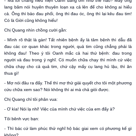
- Mà tôi chẳng hiểu hiện Oanh đang ốm như thế nào? Mấy ông
lang băm nói huyên thuyên loạn xạ cả lên để cho không ai hiểu
cả. Ông thì bảo đau phổi, ông thì đau óc, ông thì lại kêu đau tim!
Có là Giời cũng không hiểu!
Chị Quang nhìn chồng cười gằn:
- Mình rõ thật là gàn! Tất nhiên bệnh ấy là tâm bệnh thì dẫu đã
đau các cơ quan khác trong người, quả tim cũng chẳng phải là
không đau! Theo ý tôi Oanh mắc cả hai thứ bệnh: đau trong
người và đau trong ý nghĩ. Có muốn chữa chạy thì mình cứ việc
chữa chạy cho cả quả tim, chứ cậy mấy cụ lang hủ lậu, thì ăn
thua gì!
- Mợ nói đâu ra đấy. Thế thì mợ thử giải quyết cho tôi một phương
cứu chữa xem sao? Nói không thì ai mà chả giỏi được.
Chị Quang chỉ tôi phân vua:
- Ơ kìa! Nói lạ nhỉ! Việc của mình chứ việc của em đấy à?
Tôi bênh vực bạn:
- Thì bác cứ làm phúc thử nghĩ hộ bác giai xem có phương kế gì
không?