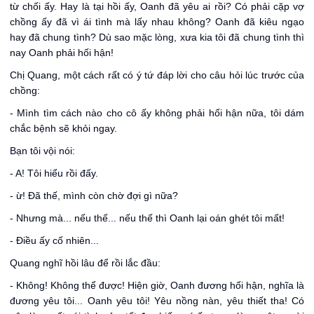
từ chối ấy. Hay là tại hồi ấy, Oanh đã yêu ai rồi? Có phải cặp vợ
chồng ấy đã vì ái tình mà lấy nhau không? Oanh đã kiêu ngạo
hay đã chung tình? Dù sao mặc lòng, xưa kia tôi đã chung tình thì
nay Oanh phải hối hận!
Chị Quang, một cách rất có ý tứ đáp lời cho câu hỏi lúc trước của
chồng:
- Mình tìm cách nào cho cô ấy không phải hối hận nữa, tôi dám
chắc bệnh sẽ khỏi ngay.
Bạn tôi vội nói:
- A! Tôi hiểu rồi đấy.
- ừ! Đã thế, mình còn chờ đợi gì nữa?
- Nhưng mà... nếu thế... nếu thế thì Oanh lại oán ghét tôi mất!
- Điều ấy cố nhiên...
Quang nghĩ hồi lâu để rồi lắc đầu:
- Không! Không thể được! Hiện giờ, Oanh đương hối hận, nghĩa là
đương yêu tôi... Oanh yêu tôi! Yêu nồng nàn, yêu thiết tha! Có