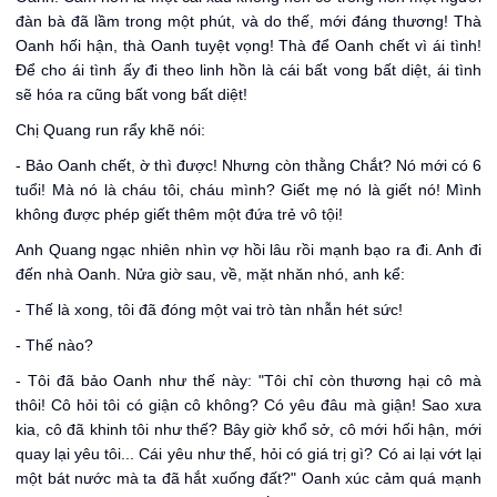
đàn bà đã lầm trong một phút, và do thế, mới đáng thương! Thà
Oanh hối hận, thà Oanh tuyệt vọng! Thà để Oanh chết vì ái tình!
Để cho ái tình ấy đi theo linh hồn là cái bất vong bất diệt, ái tình
sẽ hóa ra cũng bất vong bất diệt!
Chị Quang run rẩy khẽ nói:
- Bảo Oanh chết, ờ thì được! Nhưng còn thằng Chắt? Nó mới có 6
tuổi! Mà nó là cháu tôi, cháu mình? Giết mẹ nó là giết nó! Mình
không được phép giết thêm một đứa trẻ vô tội!
Anh Quang ngạc nhiên nhìn vợ hồi lâu rồi mạnh bạo ra đi. Anh đi
đến nhà Oanh. Nửa giờ sau, về, mặt nhăn nhó, anh kể:
- Thế là xong, tôi đã đóng một vai trò tàn nhẫn hét sức!
- Thế nào?
- Tôi đã bảo Oanh như thế này: "Tôi chỉ còn thương hại cô mà
thôi! Cô hỏi tôi có giận cô không? Có yêu đâu mà giận! Sao xưa
kia, cô đã khinh tôi như thế? Bây giờ khổ sở, cô mới hối hận, mới
quay lại yêu tôi... Cái yêu như thế, hỏi có giá trị gì? Có ai lại vớt lại
một bát nước mà ta đã hắt xuống đất?" Oanh xúc cảm quá mạnh