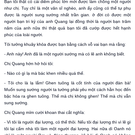
Bạn tôi thật có cái diễm phúc lớn mới được làm chồng một người
như chị. Tuy chỉ là một văn sĩ nghèo, anh ấy cũng có thể tự phụ
được là người sung sướng nhất trần gian. ở đời có được một
người bạn tri kỷ của anh Quang lại đồng thời là người bạn trăm
năm của anh nữa thì thật quả bạn tôi đã cướp được hết hạnh
phúc của loài người.
Tôi tưởng khuây khỏa được bạn bằng cách vỗ vai bạn mà rằng:
- Anh này! Anh đã là một người sướng mà có lẽ anh không biết.
Chị Quang hớn hở hỏi tôi:
- Nào có gì lạ mà bác khen nhiều quá thế.
- Tôi cho là lạ lắm! Ghen tuông là cốt tính của người đàn bà!
Muốn sung sướng người ta tưởng phải yêu một cách hằn học đến
bậc hóa ra ghen tuông. Thế mà chị không ghen! Thế mà chị vẫn
sung sướng.
Chị Quang mỉm cười khoan thai cắt nghĩa:
- Vì tôi là người đại lượng, có thế thôi. Nếu tôi đại lượng thì vì lẽ gì
tôi lại cấm nhà tôi làm một người đại lượng. Hai nữa dì Oanh nó