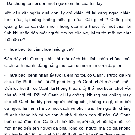
- Dạ chúng tôi nói đến một người em họ của tôi đấy.
Một câu cắt nghĩa quá gọn ấy chỉ khiến tôi lại càng ngạc nhiên
hơn nữa, lại càng không hiểu gì nữa. Cái gì nhỉ? Chồng chị
Quang lại có can đảm nói những câu như thuộc về một thiên bi
tình khi nhắc đến một người em họ của vợ, lại trước mặt vợ như
thế nữa ư?
- Thưa bác, tôi vẫn chưa hiểu gì cả?
Đến đây chị Quang nhìn tôi một cách láu lỉnh, nhìn chồng một
cách ranh mãnh, đằng hắng một cái rồi mới mỉm cười đáp tôi:
- Thưa bác, bệnh nhân ấy tức là em họ tôi, cô Oanh. Trước kia khi
chưa lấy tôi thì nhà tôi đã phải lòng cô Oanh chết mê chết mệt.
Đến lúc hỏi thì cô Oanh lại không thuận, ấy thế mới buồn chứ! Rồi
nhà tôi hỏi tôi. Rồi cô Oanh đi lấy chồng. Nhưng mà chẳng may
cho cô Oanh lại lấy phải người chồng xấu, không ra gì, chơi bời
đủ ngón, lại hành hạ vợ một cách vũ phu nữa. Hiện giờ thì chẳng
rõ anh chàng bỏ cả vợ con ở nhà đi theo con đĩ nào. Cô Oanh
buồn quá đâm ốm. Có lẽ vì nhớ tiếc người cũ, vì hối hận nên cô
mới nhắc đến tên người đã phải lòng cô, người mà cô đã không
lấy, tức là nhà tôi, như nhà tôi đã thuật mà bác cũng được nghe.