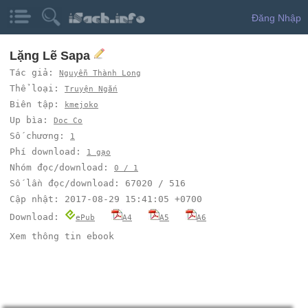
Đăng Nhập
Lặng Lẽ Sapa
Tác giả:
Nguyễn Thành Long
Thể loại:
Truyện Ngắn
Biên tập:
kmejoko
Up bìa:
Doc Co
Số chương:
1
Phí download:
1 gạo
Nhóm đọc/download:
0 / 1
Số lần đọc/download: 67020 / 516
Cập nhật: 2017-08-29 15:41:05 +0700
Download:
ePub
A4
A5
A6
Xem thông tin ebook