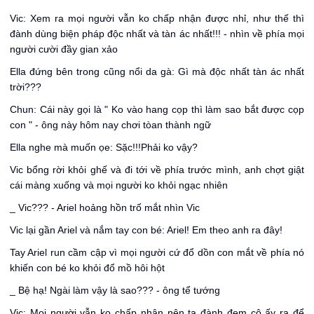
Vic: Xem ra mọi người vẫn ko chấp nhận được nhỉ, như thế thì
đành dùng biện pháp độc nhất và tàn ác nhất!!! - nhìn về phía mọi
người cười đầy gian xảo
Ella đứng bên trong cũng nổi da gà: Gì mà độc nhất tàn ác nhất
trời???
Chun: Cái này gọi là " Ko vào hang cọp thì làm sao bắt được cọp
con " - ông này hôm nay chơi tòan thành ngữ
Ella nghe mà muốn ọe: Sặc!!!Phải ko vậy?
Vic bổng rời khỏi ghế và đi tới về phía trước mình, anh chợt giật
cái màng xuống và mọi người ko khỏi ngạc nhiên
_ Vic??? - Ariel hoảng hồn trố mắt nhìn Vic
Vic lại gần Ariel và nắm tay con bé: Ariel! Em theo anh ra đây!
Tay Ariel run cầm cập vì mọi người cứ đổ dồn con mắt về phía nó
khiến con bé ko khỏi đổ mồ hôi hột
_ Bệ hạ! Ngài làm vậy là sao??? - ông tể tướng
Vic: Mọi người vẫn ko chấp nhận nên ta đành đem cô ấy ra để