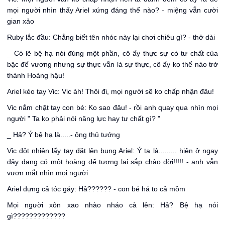
mọi người nhìn thấy Ariel xứng đáng thế nào? - miệng vẫn cười
gian xảo
Ruby lắc đầu: Chẳng biết tên nhóc này lại chơi chiêu gì? - thở dài
_ Có lẽ bệ hạ nói đúng một phần, cô ấy thực sự có tư chất của
bậc đế vương nhưng sự thực vẫn là sự thực, cô ấy ko thể nào trở
thành Hoàng hậu!
Ariel kéo tay Vic: Vic àh! Thôi đi, mọi người sẽ ko chấp nhận đâu!
Vic nắm chặt tay con bé: Ko sao đâu! - rồi anh quay qua nhìn mọi
người " Ta ko phải nói năng lực hay tư chất gì? "
_ Hả? Ý bệ hạ là.....- ông thủ tướng
Vic đột nhiên lấy tay đặt lên bụng Ariel: Ý ta là......... hiện ở ngay
đây đang có một hoàng đế tương lai sắp chào đời!!!!! - anh vẫn
vươn mắt nhìn mọi người
Ariel dựng cả tóc gáy: Hả?????? - con bé há to cả mồm
Mọi người xôn xao nhào nháo cả lên: Hả? Bệ hạ nói
gì?????????????