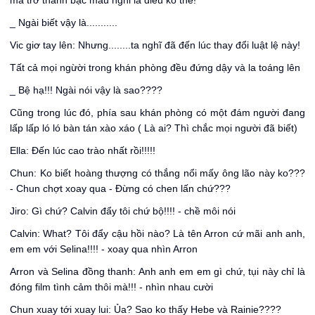
mà trở thành bậc mẫu nghi là điều ko thể!
_ Ngài biết vậy là...........
Vic giơ tay lên: Nhưng........ta nghĩ đã đến lúc thay đổi luật lệ này!
Tất cả mọi ngừời trong khán phòng đều đứng dậy và la toáng lên
_ Bệ hạ!!! Ngài nói vậy là sao????
Cũng trong lúc đó, phía sau khán phòng có một đám người đang
lấp lấp ló ló bàn tán xào xáo ( Là ai? Thì chắc mọi người đã biết)
Ella: Đến lúc cao trào nhất rồi!!!!!
Chun: Ko biết hoàng thượng có thắng nổi mấy ông lão này ko???
- Chun chợt xoay qua - Đừng có chen lấn chứ???
Jiro: Gì chứ? Calvin đẩy tôi chứ bộ!!!! - chề môi nói
Calvin: What? Tôi đẩy cậu hồi nào? Là tên Arron cứ mãi anh anh,
em em với Selina!!!! - xoay qua nhìn Arron
Arron và Selina đồng thanh: Anh anh em em gì chứ, tụi này chỉ là
đóng film tình cảm thôi mà!!! - nhìn nhau cười
Chun xuay tới xuay lui: Ủa? Sao ko thấy Hebe và Rainie????