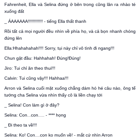
Fahrenheit, Ella và Selina đứng ở bên trong cũng lăn ra nhào té
xuống đất
_ ÁAAAAAA!!!!!!!!!!!! - tiếng Ella thất thanh
Rồi tất cả mọi người đều nhìn về phía họ, và cả bọn nhanh chóng
đứng lên
Ella:Hhahahahah!!!! Sorry, tụi này chỉ vô tình đi ngang!!!
Chun gật đầu: Hahhahah! Đúng!Đúng!
Jiro: Tui chỉ ăn theo thui!!!
Calvin: Tui cũng vậy!!! Hahhaa!!!
Arron và Selina cuối mặt xuống chẳng dám hó hé câu nào, ông tể
tướng cha Selina vừa nhìn thấy cô là liền chạy tới
_ Selina! Con làm gì ở đây?
Selina: Con...con..... - **** họng
_ Đi theo ta về!!!
Selina: Ko! Con....con ko muốn về! - mắt cứ nhìn Arron