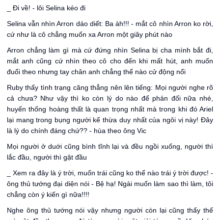
_ Đi về! - lôi Selina kéo đi
Selina vẫn nhìn Arron dáo diết: Ba àh!!! - mắt cô nhìn Arron ko rời,
cứ như là cô chẳng muốn xa Arron một giây phút nào
Arron chẳng làm gì mà cứ đứng nhìn Selina bị cha mình bắt đi,
mắt anh cũng cứ nhìn theo cô cho đến khi mất hút, anh muốn
đuổi theo nhưng tay chân anh chẳng thể nào cử động nổi
Ruby thấy tình trạng căng thẳng nên lên tiếng: Mọi người nghe rõ
cả chưa? Như vậy thì ko còn lý do nào để phản đối nữa nhé,
huyến thống hoàng thất là quan trọng nhất mà trong khi đó Ariel
lại mang trong bụng người kế thừa duy nhất của ngôi vị này! Đây
là lý do chính đáng chứ?? - hùa theo ông Vic
Mọi người ở duới cũng bình tĩnh lại và đều ngồi xuống, người thì
lắc đầu, người thì gật đầu
_ Xem ra đây là ý trời, muốn trái cũng ko thể nào trái ý trời được! -
ông thủ tướng đại diện nói - Bệ hạ! Ngài muốn làm sao thì làm, tôi
chẳng còn ý kiến gì nữa!!!!
Nghe ông thủ tướng nói vậy nhưng người còn lại cũng thấy thế