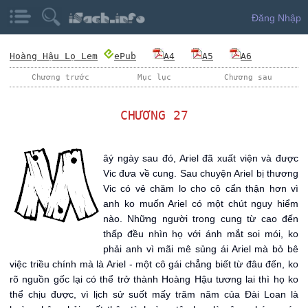
Đăng Nhập
Hoàng Hậu Lọ Lem
ePub
A4
A5
A6
Chương trước
Mục lục
Chương sau
CHƯƠNG 27
M
âý ngày sau đó, Ariel đã xuất viện và được
Vic đưa về cung. Sau chuyện Ariel bị thương
Vic có vẻ chăm lo cho cô cẩn thận hơn vì
anh ko muốn Ariel có một chút nguy hiểm
nào. Những người trong cung từ cao đến
thấp đều nhìn họ với ánh mắt soi mói, ko
phải anh vì mãi mê sủng ái Ariel mà bỏ bê
việc triều chính mà là Ariel - một cô gái chẳng biết từ đâu đến, ko
rõ nguồn gốc lại có thể trở thành Hoàng Hậu tương lai thì họ ko
thể chịu được, vì lịch sử suốt mấy trăm năm của Đài Loan là