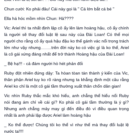
Chun cười: Ko phải đâu! Cái này gọi là " Cá lớn bắt cá bé "
Ella há hóc mồm nhìn Chun: Hả????
Vic: Ariel thì ta nhất định lập cô ấy lên làm hoàng hậu, cô ấy chính
là người sẽ thay đổi luật lệ sau này của Đài Loan! Có thể mọi
người cho rằng cô ấy quá hậu đậu ko thể gánh vác nổi trọng trách
lớn như vậy nhưng.........trên đời này ko có việc gì là ko thể, Ariel
là cô gái xứng đáng nhất để trở thành Hoàng hậu của Đài Loan!
_ Bệ hạ!!! - cả đám người hò hét phản đối
Ruby đột nhiên đứng dậy: Ta hòan tòan tán thành ý kiến của Vic,
thân phận Ariel tuy ko rõ ràng nhưng ta khẳng định một câu rằng
Ariel ko chỉ là một cô gái tầm thường xuất thân chốn dân gian!
Vic nhìn Ruby thắc mắc khó hiểu, anh chẳng thể hiểu nổi Ruby
nói đang ám chỉ về cái gì? Ko phải cô gái tầm thường là ý gì?
Nhưng anh chẳng mảy may gì đến điều đó vì điều quan trọng
nhất là anh phải lập được Ariel làm hoàng hậu
_ Ko thể được! Chúng tôi ko thể vì như thế mà thay đổi luật lệ
nước ta!!!!