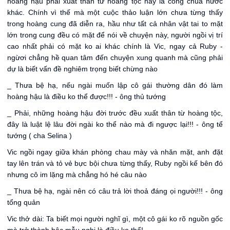
hoàng hậu phải xuất thân từ hoàng tộc hay là công chúa nước
khác. Chính vì thế mà một cuộc thảo luận lớn chưa từng thấy
trong hoàng cung đã diễn ra, hầu như tất cả nhân vật tai to mặt
lớn trong cung đều có mặt để nói về chuyện này, người ngồi vị trí
cao nhất phải có mặt ko ai khác chính là Vic, ngay cả Ruby -
ngừơi chẳng hề quan tâm đến chuyện xung quanh mà cũng phải
dự là biết vấn đề nghiêm trọng biết chừng nào
_ Thưa bệ hạ, nếu ngài muốn lập cô gái thường dân đó làm
hoàng hậu là điều ko thể được!!! - ông thủ tướng
_ Phải, những hoàng hậu đời trước đều xuất thân từ hoàng tộc,
đây là luật lệ lâu đời ngài ko thể nào mà đi ngược lại!!! - ông tể
tướng ( cha Selina )
Vic ngồi ngay giữa khán phòng chau mày và nhăn mặt, anh đặt
tay lên trán và tỏ vẻ bực bội chưa từng thấy, Ruby ngồi kế bên đó
nhưng cô im lặng mà chẳng hó hé câu nào
_ Thưa bệ hạ, ngài nên có câu trả lời thoả đáng ọi người!!! - ông
tổng quản
Vic thở dài: Ta biết mọi người nghĩ gì, một cô gái ko rõ nguồn gốc