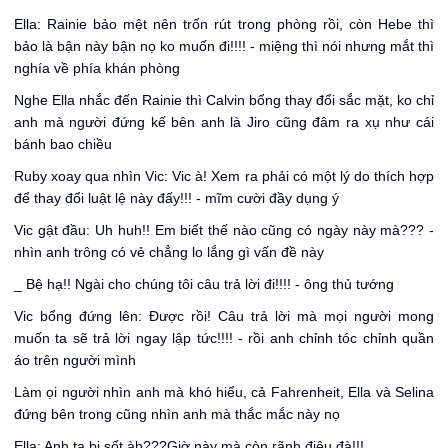
Ella: Rainie bảo mệt nên trốn rút trong phòng rồi, còn Hebe thì
bảo là bận này bận nọ ko muốn đi!!!! - miệng thì nói nhưng mắt thì
nghía về phía khán phòng
Nghe Ella nhắc đến Rainie thì Calvin bổng thay đổi sắc mặt, ko chỉ
anh mà người đứng kế bên anh là Jiro cũng đâm ra xụ như cái
bánh bao chiều
Ruby xoay qua nhìn Vic: Vic à! Xem ra phải có một lý do thích hợp
để thay đổi luật lệ này đấy!!! - mĩm cười đầy dụng ý
Vic gật đầu: Uh huh!! Em biết thế nào cũng có ngày này mà??? -
nhìn anh trông có vẻ chẳng lo lắng gì vấn đề này
_ Bệ hạ!! Ngài cho chúng tôi câu trả lời đi!!!! - ông thủ tướng
Vic bổng đứng lên: Được rồi! Câu trả lời mà mọi người mong
muốn ta sẽ trả lời ngay lập tức!!!! - rồi anh chỉnh tóc chỉnh quần
áo trên người mình
Làm ọi người nhìn anh mà khó hiểu, cả Fahrenheit, Ella và Selina
đứng bên trong cũng nhìn anh mà thắc mắc này nọ
Ella: Anh ta bị sốt àh???Giờ này mà còn rãnh điệu đà!!!