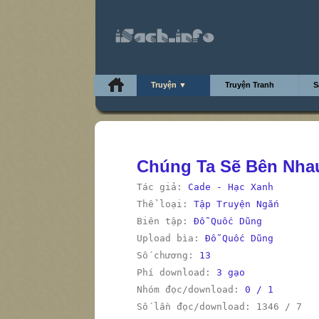
Truyện ▼
Truyện Tranh
S
Chúng Ta Sẽ Bên Nha
Tác giả:
Cade - Hạc Xanh
Thể loại:
Tập Truyện Ngắn
Biên tập:
Đỗ Quốc Dũng
Upload bìa:
Đỗ Quốc Dũng
Số chương:
13
Phí download:
3 gạo
Nhóm đọc/download:
0 / 1
Số lần đọc/download: 1346 / 7