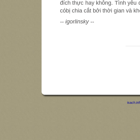
đích thực hay không. Tình yêu đ
cóbị chia cắt bởi thời gian và k
-- igorlinsky --
isach.in