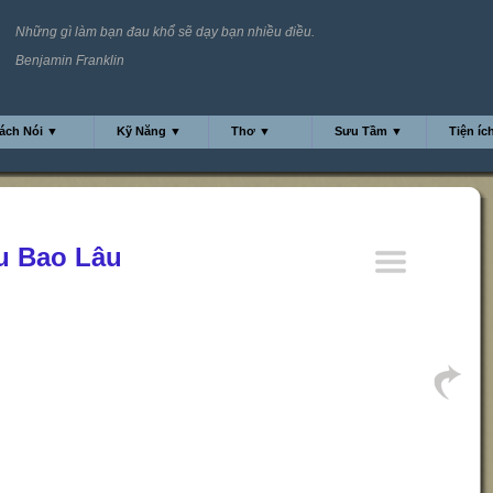
Những gì làm bạn đau khổ sẽ dạy bạn nhiều điều.
Benjamin Franklin
ách Nói ▼
Kỹ Năng ▼
Thơ ▼
Sưu Tầm ▼
Tiện íc
u Bao Lâu