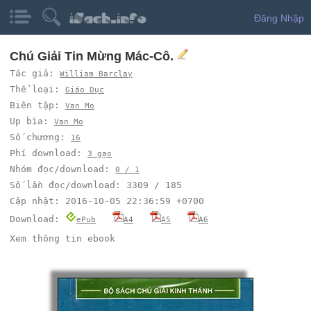
Đăng Nhập
Chú Giải Tin Mừng Mác-Cô.
Tác giả:
William Barclay
Thể loại:
Giáo Dục
Biên tập:
Van Mo
Up bìa:
Van Mo
Số chương:
16
Phí download:
3 gạo
Nhóm đọc/download:
0 / 1
Số lần đọc/download: 3309 / 185
Cập nhật: 2016-10-05 22:36:59 +0700
Download:
ePub
A4
A5
A6
Xem thông tin ebook