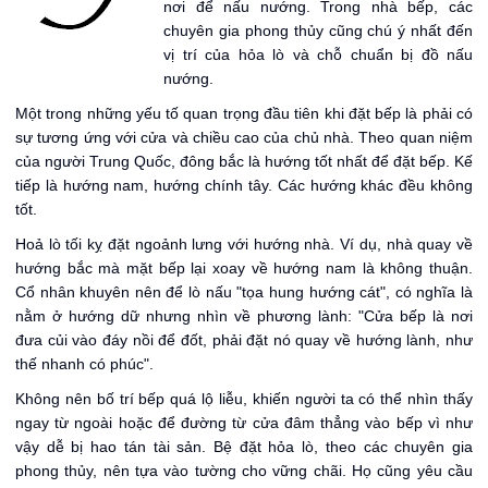
nơi để nấu nướng. Trong nhà bếp, các
chuyên gia phong thủy cũng chú ý nhất đến
vị trí của hỏa lò và chỗ chuẩn bị đồ nấu
nướng.
Một trong những yếu tố quan trọng đầu tiên khi đặt bếp là phải có
sự tương ứng với cửa và chiều cao của chủ nhà. Theo quan niệm
của người Trung Quốc, đông bắc là hướng tốt nhất để đặt bếp. Kế
tiếp là hướng nam, hướng chính tây. Các hướng khác đều không
tốt.
Hoả lò tối kỵ đặt ngoảnh lưng với hướng nhà. Ví dụ, nhà quay về
hướng bắc mà mặt bếp lại xoay về hướng nam là không thuận.
Cổ nhân khuyên nên để lò nấu "tọa hung hướng cát", có nghĩa là
nằm ở hướng dữ nhưng nhìn về phương lành: "Cửa bếp là nơi
đưa củi vào đáy nồi để đốt, phải đặt nó quay về hướng lành, như
thế nhanh có phúc".
Không nên bố trí bếp quá lộ liễu, khiến người ta có thể nhìn thấy
ngay từ ngoài hoặc để đường từ cửa đâm thẳng vào bếp vì như
vậy dễ bị hao tán tài sản. Bệ đặt hỏa lò, theo các chuyên gia
phong thủy, nên tựa vào tường cho vững chãi. Họ cũng yêu cầu