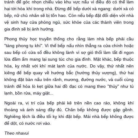
tránh để góc nhọn chiếu vào khu vực nấu vì điều đó có thể làm
hại tới hòa khí trong nhà. Đừng để bếp dưới xà ngang: dưới xà có
bếp, nữ chủ nhân sẽ bị tổn hao. Còn nếu bếp đặt đối diện với nhà
vệ sinh hay cửa phòng ngủ, sức khỏe của các thành viên trong
gia đình sẽ bị ảnh hưởng.
Phong thủy học truyền thống cho rằng làm nhà bếp phải cầu
"tàng phong tụ khí". Vì thế bếp nấu nhìn thẳng ra cửa chính hoặc
sau bếp có cửa sổ đều không lành vì sợ gió thổi làm tắt đi ngọn
lửa đầm ấm mang lại sung túc cho gia đình. Mặt khác, bếp thuộc
hỏa, kỵ nhất với khí mát lạnh của nước. Do vậy, thứ nhất nên
kiêng để bếp quay về hướng bắc (hướng thủy vượng), thứ hai
không đặt bàn nấu trên rãnh, mương, đường nước, và cuối cùng
tránh để hỏa lò kẹt giữa hai đồ đạc có mang theo "thủy" như tủ
lạnh, bồn rửa, máy giặt...
Ngoài ra, vị trí của bếp phải kê trên nền cao ráo, không khí
thoáng và ánh sáng đầy đủ. Chân bếp không được gập gềnh.
Nghiêng lệch là điều tối kỵ khi đặt bếp. Mái nhà bếp không được
để dột, có nước rơi vào.
Theo nhavui