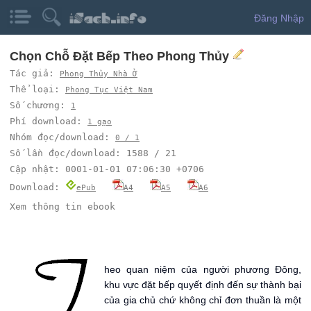
Đăng Nhập
Chọn Chỗ Đặt Bếp Theo Phong Thủy
Tác giả:
Phong Thủy Nhà Ở
Thể loại:
Phong Tục Việt Nam
Số chương:
1
Phí download:
1 gạo
Nhóm đọc/download:
0 / 1
Số lần đọc/download: 1588 / 21
Cập nhật: 0001-01-01 07:06:30 +0706
Download:
ePub
A4
A5
A6
Xem thông tin ebook
T
heo quan niệm của người phương Đông,
khu vực đặt bếp quyết định đến sự thành bại
của gia chủ chứ không chỉ đơn thuần là một