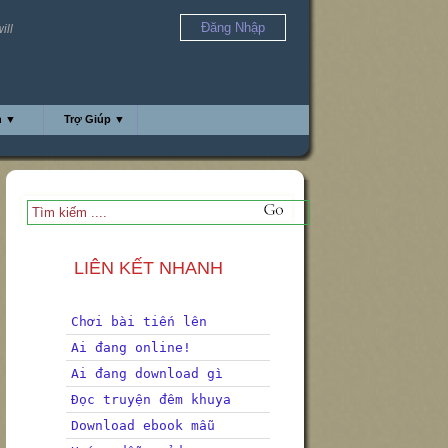
Đăng Nhập
ill
h ▼
Trợ Giúp ▼
LIÊN KẾT NHANH
Chơi bài tiến lên
Ai đang online!
Ai đang download gì
Đọc truyện đêm khuya
Download ebook mẫu