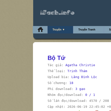
Truyện ▼
Truyện Tranh
S
Bộ Tứ
Tác giả:
Agatha Christie
Thể loại:
Trinh Thám
Upload bìa:
Lăng Đình Lộc
Số chương:
18
Phí download:
3 gạo
Nhóm đọc/download:
0 / 1
Số lần đọc/download: 4570 / 208
Cập nhật: 2026-06-19 22:45:02 +0