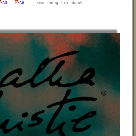
A5
A6
-
xem thông tin ebook