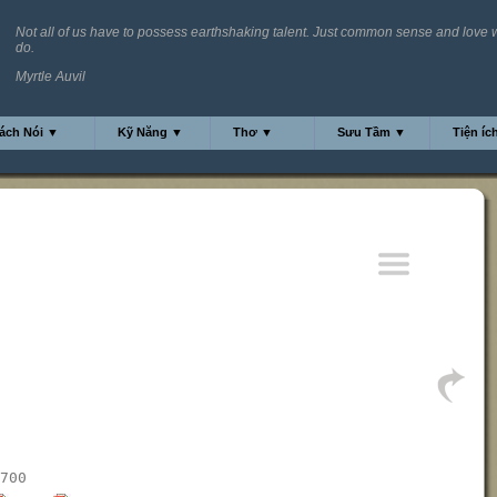
Not all of us have to possess earthshaking talent. Just common sense and love w
do.
Myrtle Auvil
ách Nói ▼
Kỹ Năng ▼
Thơ ▼
Sưu Tầm ▼
Tiện íc
700