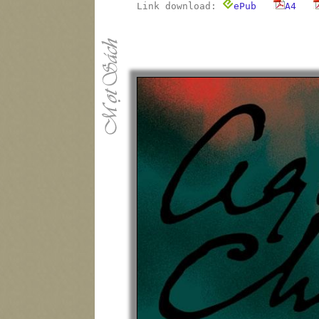
Link download:
ePub
A4