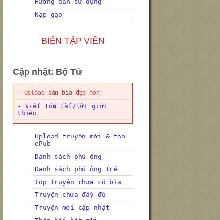
Hướng dẫn sử dụng
Nạp gạo
BIÊN TẬP VIÊN
Cập nhật: Bộ Tứ
- Upload bản bìa đẹp hơn
- Viết tóm tắt/lời giới
thiệu
Upload truyện mới & tạo
ePub
Danh sách phú ông
Danh sách phú ông trẻ
Top truyện chưa có bìa
Truyện chưa đầy đủ
Truyện mới cập nhật