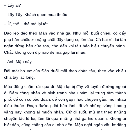
– Lấy ai?
– Lấy Tây. Khách quen mua thuốc.
– Ừ, thế... thế mà lại tốt.
Đào lẽo đẽo theo Mận vào nhà ga. Như mỗi buổi chiều, cô đẩy
phụ hắn chiếc xe nặng chất đầy dụng cụ lên tàu. Cả hai rồi lại tần
ngần đứng bên cửa toa, cho đến khi tàu báo hiệu chuyển bánh.
Chắc không còn dịp nào để mà gặp lại nhau.
– Anh Mận này...
Đôi mắt bơ vơ của Đào đuổi mãi theo đoàn tàu, theo vào chiều
chia tay lạc lõng.
Mùa đông chậm rãi qua đi. Mận lại bị đẩy về tuyến đường ngoại
ô. Đám công nhân vệ sinh tranh nhau bám lại trung tâm thành
phố, để còn có bầu đoàn, để còn gặp nhau chuyện gẫu, mời nhau
điếu thuốc. Đoạn đường dài hẻo lánh đi về những vùng hoang
vắng này không ai muốn nhận. Cứ đi suốt, mù mịt theo những
chuyến tàu lẻ loi, lầm lũi qua những nhà ga hiu quạnh. Không ai
biết đến, cũng chẳng còn ai nhớ đến. Mận ngồi ngáp vặt, lơ đãng