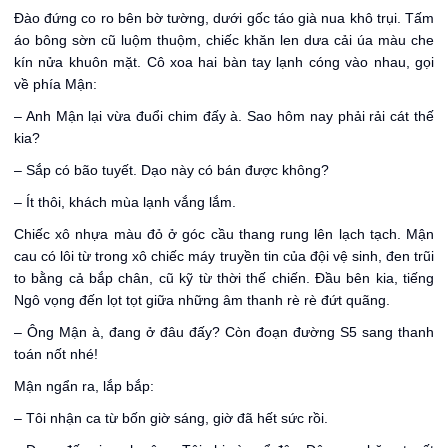
Đào đứng co ro bên bờ tường, dưới gốc táo già nua khô trụi. Tấm
áo bông sờn cũ luộm thuộm, chiếc khăn len dưa cải úa màu che
kín nửa khuôn mặt. Cô xoa hai bàn tay lạnh cóng vào nhau, gọi
về phía Mận:
– Anh Mận lại vừa đuổi chim đấy à. Sao hôm nay phải rải cát thế
kia?
– Sắp có bão tuyết. Dạo này có bán được không?
– Ít thôi, khách mùa lạnh vắng lắm.
Chiếc xô nhựa màu đỏ ở góc cầu thang rung lên lạch tạch. Mận
cau có lôi từ trong xô chiếc máy truyền tin của đội vệ sinh, đen trũi
to bằng cả bắp chân, cũ kỹ từ thời thế chiến. Đầu bên kia, tiếng
Ngô vọng đến lọt tọt giữa những âm thanh rè rè đứt quãng.
– Ông Mận à, đang ở đâu đấy? Còn đoạn đường S5 sang thanh
toán nốt nhé!
Mận ngẩn ra, lắp bắp:
– Tôi nhận ca từ bốn giờ sáng, giờ đã hết sức rồi.