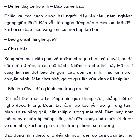
– Để lên đẩy xe hộ anh – Đào vui vẻ bảo.
Chiếc xe cọc cạch được hai người đẩy lên tàu, nằm nghênh
ngang giữa lối đi. Đào vẫn tần ngần đứng nán ở cửa toa. Mãi đến
khi hồi còi báo hiệu vang lên, cô mới hấp tấp hỏi:
– Bao giờ anh lại ghé qua?
– Chưa biết.
Sáng sớm mai Mận phải về những nhà ga chính cào tuyết, rải đá
dăm trên đường khách bộ hành. Những ga nhỏ thế này Mận chỉ
quay lại sau đợt bão để gom cát, dọn vệ sinh. Tàu xình xịch
chuyển bánh. Mận chợt nhớ, gọi to qua lần cửa kính đã khép lại:
– Bão lớn đấy... đứng lánh vào trong ga nhé...
Đôi mắt Đào mở to lạc lõng nhìn qua khung cửa, chẳng biết có
nghe được không. Đoàn tàu rầm rập kéo về hướng trung tâm.
Mận lăn ra băng ghế, hắn thiếp đi trong mệt mỏi. Đêm nay, như
mỗi ngày chuẩn bị chống bão, phải đến khuya hắn mới lết được
về đến nhà, khi băng giá đã phủ trắng những con đường.
Đào đứng nhìn theo, chờ đến khi ngọn đèn đỏ của đoàn tàu mờ