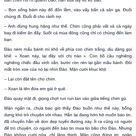
đàn chim ríu rít quanh Đào, hắn xua tay vu vơ bảo:
– Bọn sống bám này đổ đốn lắm, vào vấy bẩn cả sân ga. Đuổi
chúng đi. Đuổi đi cho rảnh nợ.
– Anh đừng hung hăng như thế. Chim cũng phải vất vả cả ngày
bay đi kiếm ăn đấy. Suốt cả mùa đông cũng chỉ có chúng đến làm
bạn.
Đào ném mẩu bánh mì khô về phía con chim trắng, dịu dàng gọi
khẽ: « Xoan này, lại đây với chị nào ». Con bồ câu nghiêng
nghiêng chiếc đầu xinh xắn, bước rón rén lại gần mẩu bánh. Đôi
mắt tròn xoe của nó lại nhìn Đào. Mận cười khục khịt:
– Lại còn đặt tên cho chim.
– Xoan là tên đứa em gái ở quê.
Đào quay mặt đi, giọng chợt run run tan vào giữa tiếng chim gù.
Mận ngẩn ra, chưa bao giờ thấy Đào buồn như thế này, bỗng
dưng khó trò chuyện với nhau. Hắn lại đang hớn hở muốn báo tin,
đã chuyển hẳn về dọn dẹp tuyến đường này. Ít ra cũng có người
để trò chuyện, có người đến báo tin mưa tin bão cho Đào. Nhưng
Đào không cười nữa, chỉ lặng thinh. Mận cũng đứng im, ngập