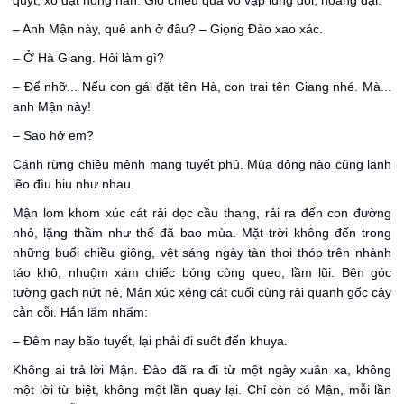
quýt, xô dạt nồng nàn. Gió chiều qua vồ vập lũng đồi, hoang dại.
– Anh Mận này, quê anh ở đâu? – Giọng Đào xao xác.
– Ở Hà Giang. Hỏi làm gì?
– Để nhỡ... Nếu con gái đặt tên Hà, con trai tên Giang nhé. Mà...
anh Mận này!
– Sao hở em?
Cánh rừng chiều mênh mang tuyết phủ. Mùa đông nào cũng lạnh
lẽo đìu hiu như nhau.
Mận lom khom xúc cát rải dọc cầu thang, rải ra đến con đường
nhỏ, lặng thầm như thế đã bao mùa. Mặt trời không đến trong
những buổi chiều giông, vệt sáng ngày tàn thoi thóp trên nhành
táo khô, nhuộm xám chiếc bóng còng queo, lầm lũi. Bên góc
tường gạch nứt nẻ, Mận xúc xẻng cát cuối cùng rải quanh gốc cây
cằn cỗi. Hắn lẩm nhẩm:
– Đêm nay bão tuyết, lại phải đi suốt đến khuya.
Không ai trả lời Mận. Đào đã ra đi từ một ngày xuân xa, không
một lời từ biệt, không một lần quay lại. Chỉ còn có Mận, mỗi lần