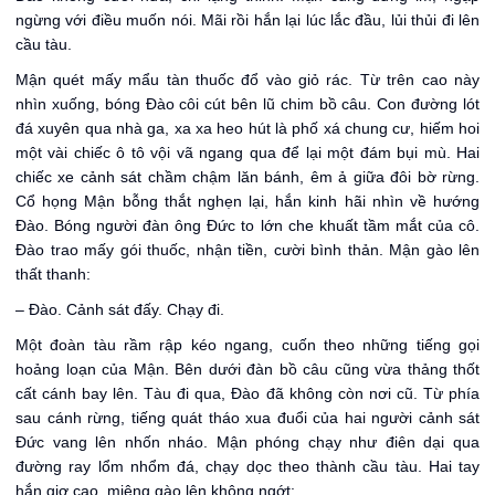
ngừng với điều muốn nói. Mãi rồi hắn lại lúc lắc đầu, lủi thủi đi lên
cầu tàu.
Mận quét mấy mẩu tàn thuốc đổ vào giỏ rác. Từ trên cao này
nhìn xuống, bóng Đào côi cút bên lũ chim bồ câu. Con đường lót
đá xuyên qua nhà ga, xa xa heo hút là phố xá chung cư, hiếm hoi
một vài chiếc ô tô vội vã ngang qua để lại một đám bụi mù. Hai
chiếc xe cảnh sát chầm chậm lăn bánh, êm ả giữa đôi bờ rừng.
Cổ họng Mận bỗng thắt nghẹn lại, hắn kinh hãi nhìn về hướng
Đào. Bóng người đàn ông Đức to lớn che khuất tầm mắt của cô.
Đào trao mấy gói thuốc, nhận tiền, cười bình thản. Mận gào lên
thất thanh:
– Đào. Cảnh sát đấy. Chạy đi.
Một đoàn tàu rầm rập kéo ngang, cuốn theo những tiếng gọi
hoảng loạn của Mận. Bên dưới đàn bồ câu cũng vừa thảng thốt
cất cánh bay lên. Tàu đi qua, Đào đã không còn nơi cũ. Từ phía
sau cánh rừng, tiếng quát tháo xua đuổi của hai người cảnh sát
Đức vang lên nhốn nháo. Mận phóng chạy như điên dại qua
đường ray lổm nhổm đá, chạy dọc theo thành cầu tàu. Hai tay
hắn giơ cao, miệng gào lên không ngớt: