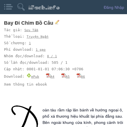
Đăng Nhập
Bay Đi Chim Bồ Câu
Tác giả:
Sưu Tầm
Thể loại:
Truyện Ngắn
Số chương:
1
Phí download:
1 gạo
Nhóm đọc/download:
0 / 1
Số lần đọc/download: 505 / 1
Cập nhật: 0001-01-01 07:06:30 +0706
Download:
ePub
A4
A5
A6
Xem thông tin ebook
Ð
oàn tàu rầm rập lăn bánh về hướng ngoại ô,
phố xá thương hiệu khuất lại phía đằng sau.
Bên ngoài khung cửa kính, phong cảnh trôi