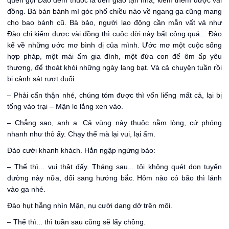
quen gọi Đào đem thuốc lá đến giao tận nhà, kiếm thêm được vài
đồng. Bà bán bánh mì góc phố chiều nào về ngang ga cũng mang
cho bao bánh cũ. Bà bảo, người lao động cần mẫn vất vả như
Đào chỉ kiếm được vài đồng thì cuộc đời này bất công quá... Đào
kể về những ước mơ bình dị của mình. Ước mơ một cuộc sống
hợp pháp, một mái ấm gia đình, một đứa con để ôm ấp yêu
thương, để thoát khỏi những ngày lang bạt. Và cả chuyện tuần rồi
bị cảnh sát rượt đuổi.
– Phải cẩn thận nhé, chúng tóm được thì vốn liếng mất cả, lại bị
tống vào trại – Mận lo lắng xen vào.
– Chẳng sao, anh ạ. Cả vùng này thuộc nằm lòng, cứ phóng
nhanh như thỏ ấy. Chạy thế mà lại vui, lại ấm.
Đào cười khanh khách. Hắn ngập ngừng bảo:
– Thế thì... vui thật đấy. Tháng sau... tôi không quét dọn tuyến
đường này nữa, đổi sang hướng bắc. Hôm nào có bão thì lánh
vào ga nhé.
Đào hụt hẫng nhìn Mận, nụ cười dang dở trên môi.
– Thế thì... thì tuần sau cũng sẽ lấy chồng.