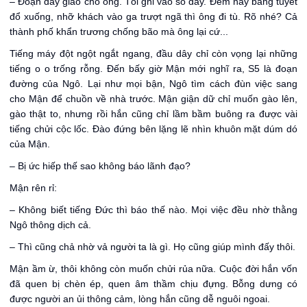
– Đoạn đấy giao cho ông. Tôi ghi vào sổ đây. Đêm nay băng tuyết
đổ xuống, nhỡ khách vào ga trượt ngã thì ông đi tù. Rõ nhé? Cả
thành phố khẩn trương chống bão mà ông lại cứ...
Tiếng máy đột ngột ngắt ngang, đầu dây chỉ còn vọng lại những
tiếng o o trống rỗng. Đến bấy giờ Mận mới nghĩ ra, S5 là đoạn
đường của Ngô. Lại như mọi bận, Ngô tìm cách đùn việc sang
cho Mận để chuồn về nhà trước. Mận giận dữ chỉ muốn gào lên,
gào thật to, nhưng rồi hắn cũng chỉ lầm bầm buông ra được vài
tiếng chửi cộc lốc. Đào đứng bên lặng lẽ nhìn khuôn mặt dúm dó
của Mận.
– Bị ức hiếp thế sao không báo lãnh đạo?
Mận rên rỉ:
– Không biết tiếng Đức thì báo thế nào. Mọi việc đều nhờ thằng
Ngô thông dịch cả.
– Thì cũng chả nhờ vả người ta là gì. Họ cũng giúp mình đấy thôi.
Mận ầm ừ, thôi không còn muốn chửi rủa nữa. Cuộc đời hắn vốn
đã quen bị chèn ép, quen âm thầm chịu đựng. Bỗng dưng có
được người an ủi thông cảm, lòng hắn cũng dễ nguôi ngoai.