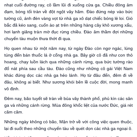
nhạt cuối đường ray, cô lầm lũi đi xuống cửa ga. Chiều đông ảm
đạm, bóng tối tràn về đột ngột vây hãm. Đào đứng nép vào bức
tường cũ, ánh đèn vàng vọt từ nhà ga xô dạt chiếc bóng lẻ loi. Gió
bắc đã kéo sang, cuốn ào ạt trên những hàng cây khô xương xẩu,
hơi lạnh giăng tràn mờ đục rừng chiều. Đào âm thầm đợi những
chuyến tàu muộn thưa thớt đi qua.
Họ quen nhau từ một năm nay, từ ngày Đào còn ngơ ngác, lúng
túng đến bán thuốc lá ở cổng nhà ga. Bây giờ cô đã như con thỏ
hoang, chạy luồn lách qua những cánh rừng, qua bức tường rào
đổ nát phía sau cầu tàu. Đào cũng như những cô gái Việt Nam
khác đứng dọc các nhà ga hẻo lánh. Họ từ đâu đến, đêm đi về
đâu, không ai biết. Như sương khói bên lề cuộc đời, mong manh
vô định.
Đêm nay, bão tuyết sẽ tràn về bủa vây thành phố, phủ kín các sân
ga và những cánh rừng. Mùa đông khốc liệt của nước Đức, giá rét
căm căm.
Những ngày không có bão, Mận trở về với công việc quen thuộc,
lại đi suốt theo những chuyến tàu về quét dọn các nhà ga ngoại ô.