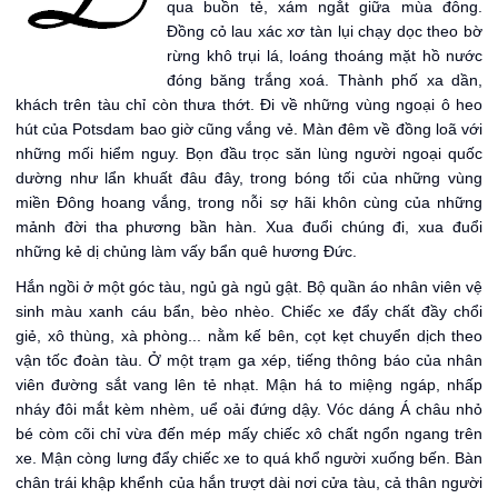
qua buồn tẻ, xám ngắt giữa mùa đông.
Đồng cỏ lau xác xơ tàn lụi chạy dọc theo bờ
rừng khô trụi lá, loáng thoáng mặt hồ nước
đóng băng trắng xoá. Thành phố xa dần,
khách trên tàu chỉ còn thưa thớt. Đi về những vùng ngoại ô heo
hút của Potsdam bao giờ cũng vắng vẻ. Màn đêm về đồng loã với
những mối hiểm nguy. Bọn đầu trọc săn lùng người ngoại quốc
dường như lẩn khuất đâu đây, trong bóng tối của những vùng
miền Đông hoang vắng, trong nỗi sợ hãi khôn cùng của những
mảnh đời tha phương bần hàn. Xua đuổi chúng đi, xua đuổi
những kẻ dị chủng làm vấy bẩn quê hương Đức.
Hắn ngồi ở một góc tàu, ngủ gà ngủ gật. Bộ quần áo nhân viên vệ
sinh màu xanh cáu bẩn, bèo nhèo. Chiếc xe đẩy chất đầy chổi
giẻ, xô thùng, xà phòng... nằm kế bên, cọt kẹt chuyển dịch theo
vận tốc đoàn tàu. Ở một trạm ga xép, tiếng thông báo của nhân
viên đường sắt vang lên tẻ nhạt. Mận há to miệng ngáp, nhấp
nháy đôi mắt kèm nhèm, uể oải đứng dậy. Vóc dáng Á châu nhỏ
bé còm cõi chỉ vừa đến mép mấy chiếc xô chất ngổn ngang trên
xe. Mận còng lưng đẩy chiếc xe to quá khổ người xuống bến. Bàn
chân trái khập khểnh của hắn trượt dài nơi cửa tàu, cả thân người