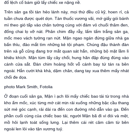
đổ lệch cố bám giữ lấy chiếc xe nặng nề.
Trên sân ga tồi tàn hẻo lánh này, mọi thứ đều cũ kỹ, hoen rỉ, cả
tuần chưa được quét dọn. Tàn thuốc vương vãi, mớ giấy gói bánh
mì theo gió tấp vào chân tường cùng với đám vỏ chuối thâm đen,
đống chai lọ vỡ nát. Phân chim đầy rẫy, lấm tấm trắng sân ga,
mốc meo vách tường rạn nứt. Mận ngao ngán đứng giữa nhà ga
bẩn thỉu, đảo mắt tìm những kẻ tội phạm. Chúng đậu thành đàn
trên xà gỗ cũng đang trơ mắt quan sát hắn, những bộ mặt lầm lì
khiêu khích. Mận túm lấy cây chổi, hung hãn đập đùng đùng vào
cánh cửa sắt. Đàn chim hoảng hốt vỗ cánh bay tứ tán ra bên
ngoài. Hắn cười khà khà, dậm chân, dang tay xua thêm mấy nhát
chổi đe dọa.
photo Mark Smith, Fotolia
Ở đoạn cuối sân ga, Mận ì ạch lôi mấy chiếc bao tải từ trong nhà
kho ẩm mốc, xúc từng mớ cát mịn rải xuống những bậc cầu thang
sứt mẻ góc cạnh, rải dài ra đến con đường nhỏ dẫn vào ga. Đến
phần cuối cùng của chiếc bao tải, người Mận bã đi vì đói và mệt,
mồ hôi lạnh toát sống lưng. Lại thêm cái rét căm căm từ bên
ngoài len lỏi vào tận xương tuỷ.