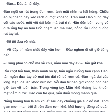
– Đào... Đào à, tôi đây.
Đào ngồi co rút trong đụn rơm, ánh mắt nhìn ra hãi hùng. Chiếc
áo bị nhành cây kéo rách đi một khoảng. Trên mặt Đào cũng đầy
vết cào sướt, một vệt dài bên má trái ri rỉ. Hắn đến bên, vụng về
đưa ống tay áo lem luốc chậm lên má Đào, bỗng rồi luống cuống
rụt tay lại.
– Để tôi đưa về nhà.
– Về đấy thì nằm chết đây vẫn hơn – Đào nghẹn đi cố giữ tiếng
nấc.
– Cũng phải có chỗ mà về chứ, nằm mãi đây à? – Hắn gắt khẽ.
Rồi chợt hối hận, thấy mình vô lý, hắn ngồi xuống bên cạnh Đào,
tần ngần đưa tay sờ mái tóc dài rối bù rơm cỏ. Đào ngã dụi vào
lòng Mận, oà lên khóc nức nở. Nỗi đau từ bao giờ không còn nén
giữ, tan vỡ tuôn tràn. Trong vòng tay, Mận khẽ khàng lau khuôn
mặt đẫm nước. Đào còn trẻ quá, yếu đuối mong manh quá.
Nắng hoàng hôn lả êm khuất sau dãy chuồng gia súc đổ nát. Thời
gian mơn man trôi đi trên đám rơm khô. Mùi hương đồng cỏ quấn