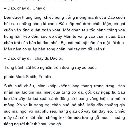
– Đào, chạy đi. Chạy đi.
Bên dưới thung lũng, chiếc bóng trắng mỏng manh của Đào cuốn
hút sau những hàng lá xanh. Đá mấp mô dưới chân Mận, cỏ gai
cuốn vào ống quần xoàn xoạt. Một đoàn tàu tốc hành trắng xoá
hung hãn kéo đến, sức ép đẩy Mận té văng vào thành cầu. Bàn
chân trái của hắn lại đau nhói. Bụi cát mù mịt bắn lên mặt tối đen.
Mận nằm co quắp bên song chắn, hai tay ôm đầu rên rỉ:
– Đào, chạy đi... chạy đi, Đào ơi.
Tiếng bánh sắt kéo nghiến trên đường ray xé buốt.
photo Mark Smith, Fotolia
Suốt buổi chiều, Mận khấp khểnh lang thang trong rừng. Hắn
nhẫn nại lục tìm mãi miết qua từng bờ đá, gốc cây ngập lá. Sau
lớp tàn cây dẻ loà xoà, cánh đồng cỏ hoang vắng hiện ra mênh
mông. Xa xa là trang trại chăn nuôi bỏ phế. Mấy dãy chuồng gia
súc mái ngói vỡ nát phủ rêu, hàng giậu đổ vây kín dây leo. Chiếc
máy cắt cỏ rỉ sét nằm chỏng trơ bên bức tường gỗ mục. Thoảng
tiếng người thút thít sau khe gỗ.