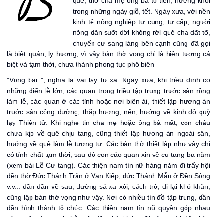
quê, thờ cha mẹ ông bà tổ tiên, hương khói
trong những ngày giỗ, tết. Ngày xưa, với nền
kinh tế nông nghiệp tự cung, tự cấp, người
nông dân suốt đời không rời quê cha đất tổ,
chuyển cư sang làng bên cạnh cũng đã gọi
là biệt quán, ly hương, vì vậy bàn thờ vọng chỉ là hiện tượng cá
biệt và tạm thời, chưa thành phong tục phổ biến.
"Vọng bái ", nghĩa là vái lạy từ xa. Ngày xưa, khi triều đình có
những điển lễ lớn, các quan trong triều tập trung trước sân rồng
làm lễ, các quan ở các tỉnh hoặc nơi biên ải, thiết lập hương án
trước sân công đường, thắp hương, nến, hướng về kinh đô quỳ
lạy Thiên tử. Khi nghe tin cha mẹ hoặc ông bà mất, con cháu
chưa kịp về quê chịu tang, cũng thiết lập hương án ngoài sân,
hướng về quê làm lễ tương tự. Các bàn thờ thiết lập như vậy chỉ
có tính chất tạm thời, sau đó con cáo quan xin về cư tang ba năm
(xem bài Lễ Cư tang). Các thiện nam tín nữ hàng năm đi trẩy hội
đền thờ Đức Thánh Trần ở Vạn Kiếp, đức Thánh Mẫu ở Đền Sòng
v.v... dần dần về sau, đường sá xa xôi, cách trở, đi lại khó khăn,
cũng lập bàn thờ vọng như vậy. Nơi có nhiều tín đồ tập trung, dần
dần hình thành tổ chức. Các thiện nam tín nữ quyên góp nhau