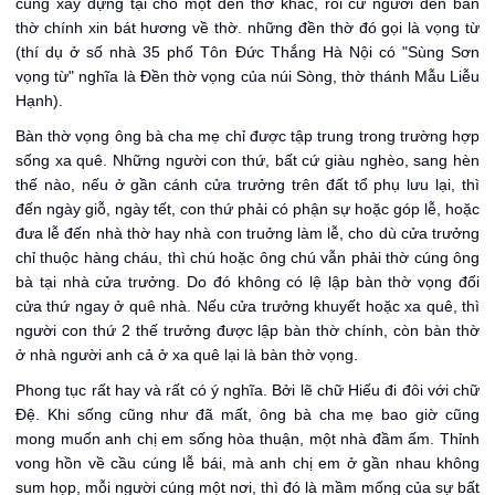
cùng xây dựng tại chỗ một đền thờ khác, rồi cử người đến bàn
thờ chính xin bát hương về thờ. những đền thờ đó gọi là vọng từ
(thí dụ ở số nhà 35 phố Tôn Đức Thắng Hà Nội có "Sùng Sơn
vọng từ" nghĩa là Đền thờ vọng của núi Sòng, thờ thánh Mẫu Liễu
Hạnh).
Bàn thờ vọng ông bà cha mẹ chỉ được tập trung trong trường hợp
sống xa quê. Những người con thứ, bất cứ giàu nghèo, sang hèn
thế nào, nếu ở gần cánh cửa trưởng trên đất tổ phụ lưu lại, thì
đến ngày giỗ, ngày tết, con thứ phải có phận sự hoặc góp lễ, hoặc
đưa lễ đến nhà thờ hay nhà con truởng làm lễ, cho dù cửa trưởng
chỉ thuộc hàng cháu, thì chú hoặc ông chú vẫn phải thờ cúng ông
bà tại nhà cửa trưởng. Do đó không có lệ lập bàn thờ vọng đối
cửa thứ ngay ở quê nhà. Nếu cửa trưởng khuyết hoặc xa quê, thì
người con thứ 2 thế trưởng được lập bàn thờ chính, còn bàn thờ
ở nhà người anh cả ở xa quê lại là bàn thờ vọng.
Phong tục rất hay và rất có ý nghĩa. Bởi lẽ chữ Hiếu đi đôi với chữ
Đệ. Khi sống cũng như đã mất, ông bà cha mẹ bao giờ cũng
mong muốn anh chị em sống hòa thuận, một nhà đầm ấm. Thỉnh
vong hồn về cầu cúng lễ bái, mà anh chị em ở gần nhau không
sum họp, mỗi người cúng một nơi, thì đó là mầm mống của sự bất