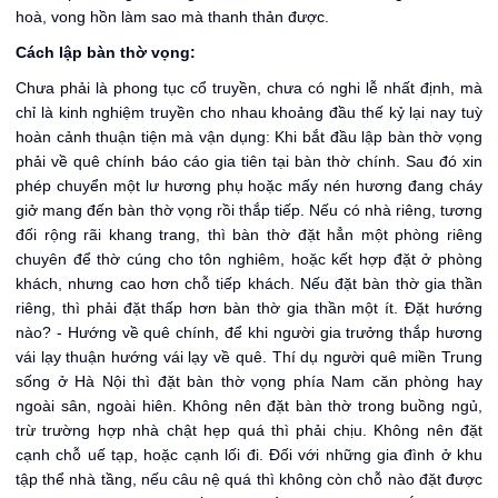
hoà, vong hồn làm sao mà thanh thản được.
Cách lập bàn thờ vọng:
Chưa phải là phong tục cổ truyền, chưa có nghi lễ nhất định, mà
chỉ là kinh nghiệm truyền cho nhau khoảng đầu thế kỷ lại nay tuỳ
hoàn cảnh thuận tiện mà vận dụng: Khi bắt đầu lập bàn thờ vọng
phải về quê chính báo cáo gia tiên tại bàn thờ chính. Sau đó xin
phép chuyển một lư hương phụ hoặc mấy nén hương đang cháy
giở mang đến bàn thờ vọng rồi thắp tiếp. Nếu có nhà riêng, tương
đối rộng rãi khang trang, thì bàn thờ đặt hẳn một phòng riêng
chuyên để thờ cúng cho tôn nghiêm, hoặc kết hợp đặt ở phòng
khách, nhưng cao hơn chỗ tiếp khách. Nếu đặt bàn thờ gia thần
riêng, thì phải đặt thấp hơn bàn thờ gia thần một ít. Đặt hướng
nào? - Hướng về quê chính, để khi người gia trưởng thắp hương
vái lạy thuận hướng vái lạy về quê. Thí dụ người quê miền Trung
sống ở Hà Nội thì đặt bàn thờ vọng phía Nam căn phòng hay
ngoài sân, ngoài hiên. Không nên đặt bàn thờ trong buồng ngủ,
trừ trường hợp nhà chật hẹp quá thì phải chịu. Không nên đặt
cạnh chỗ uế tạp, hoặc cạnh lối đi. Đối với những gia đình ở khu
tập thể nhà tầng, nếu câu nệ quá thì không còn chỗ nào đặt được