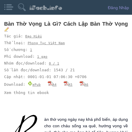
Đăng Nhập
Bàn Thờ Vọng Là Gì? Cách Lập Bàn Thờ Vọng
Tác giả:
Đạo Hiếu
Thể loại:
Phong Tục Việt Nam
Số chương:
1
Phí download:
1 gạo
Nhóm đọc/download:
0 / 1
Số lần đọc/download: 1543 / 21
Cập nhật: 0001-01-01 07:06:30 +0706
Download:
ePub
A4
A5
A6
Xem thông tin ebook
B
àn thờ vọng ngày nay khá phổ biến, áp dụng
cho con cháu sống xa quê, hướng vọng về