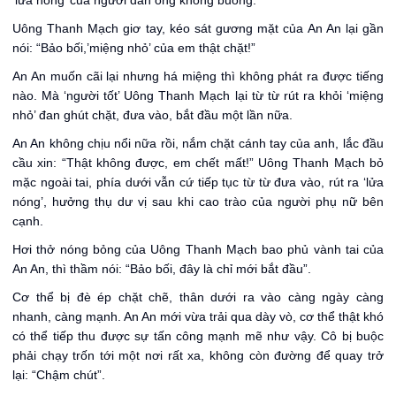
‘lửa nóng’ của người đàn ông không buông.
Uông Thanh Mạch giơ tay, kéo sát gương mặt của An An lại gần
nói: “Bảo bối,’miệng nhỏ’ của em thật chặt!”
An An muốn cãi lại nhưng há miệng thì không phát ra được tiếng
nào. Mà ‘người tốt’ Uông Thanh Mạch lại từ từ rút ra khỏi ‘miệng
nhỏ’ đan ghút chặt, đưa vào, bắt đầu một lần nữa.
An An không chịu nổi nữa rồi, nắm chặt cánh tay của anh, lắc đầu
cầu xin: “Thật không được, em chết mất!” Uông Thanh Mạch bỏ
mặc ngoài tai, phía dưới vẫn cứ tiếp tục từ từ đưa vào, rút ra ‘lửa
nóng’, hưởng thụ dư vị sau khi cao trào của người phụ nữ bên
cạnh.
Hơi thở nóng bỏng của Uông Thanh Mạch bao phủ vành tai của
An An, thì thầm nói: “Bảo bối, đây là chỉ mới bắt đầu”.
Cơ thể bị đè ép chặt chẽ, thân dưới ra vào càng ngày càng
nhanh, càng mạnh. An An mới vừa trải qua dày vò, cơ thể thật khó
có thể tiếp thu được sự tấn công mạnh mẽ như vậy. Cô bị buộc
phải chạy trốn tới một nơi rất xa, không còn đường để quay trở
lại: “Chậm chút”.