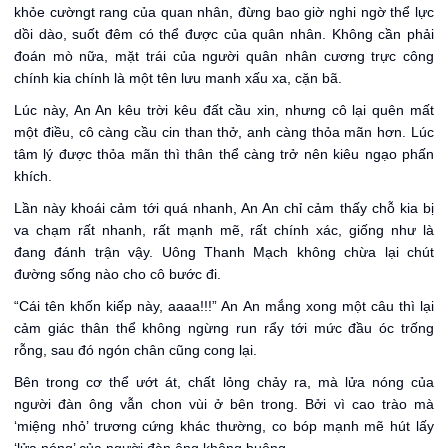
khỏe cườngt rang của quan nhân, đừng bao giờ nghi ngờ thể lực
dồi dào, suốt đêm có thể được của quân nhân. Không cần phải
đoán mò nữa, mặt trái của người quân nhân cương trực công
chính kia chính là một tên lưu manh xấu xa, cặn bã.
Lúc này, An An kêu trời kêu đất cầu xin, nhưng cô lại quên mất
một điều, cô càng cầu cin than thở, anh càng thỏa mãn hơn. Lúc
tâm lý được thỏa mãn thì thân thể càng trở nên kiêu ngạo phấn
khích.
Lần này khoái cảm tới quá nhanh, An An chỉ cảm thấy chỗ kia bị
va chạm rất nhanh, rất mạnh mẽ, rất chính xác, giống như là
đang đánh trận vậy. Uông Thanh Mạch không chừa lại chút
đường sống nào cho cô bước đi.
“Cái tên khốn kiếp này, aaaa!!!” An An mắng xong một câu thì lại
cảm giác thân thể không ngừng run rẩy tới mức đầu óc trống
rỗng, sau đó ngón chân cũng cong lại.
Bên trong cơ thể ướt át, chất lỏng chảy ra, mà lửa nóng của
người đàn ông vẫn chon vùi ở bên trong. Bởi vì cao trào mà
‘miệng nhỏ’ trương cứng khác thường, co bóp mạnh mẽ hút lấy