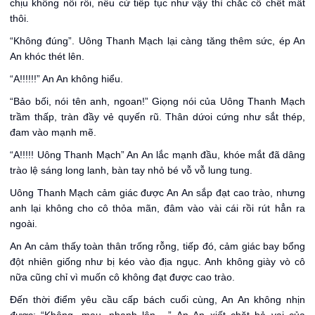
chịu không nổi rồi, nếu cứ tiếp tục như vậy thì chắc cô chết mất
thôi.
“Không đúng”. Uông Thanh Mạch lại càng tăng thêm sức, ép An
An khóc thét lên.
“A!!!!!!” An An không hiểu.
“Bảo bối, nói tên anh, ngoan!” Giọng nói của Uông Thanh Mạch
trầm thấp, tràn đầy vẻ quyến rũ. Thân dứoi cứng như sắt thép,
đam vào mạnh mẽ.
“A!!!!! Uông Thanh Mạch” An An lắc mạnh đầu, khóe mắt đã dâng
trào lệ sáng long lanh, bàn tay nhỏ bé vỗ vỗ lung tung.
Uông Thanh Mạch cảm giác được An An sắp đạt cao trào, nhưng
anh lại không cho cô thỏa mãn, đâm vào vài cái rồi rút hẳn ra
ngoài.
An An cảm thấy toàn thân trống rỗng, tiếp đó, cảm giác bay bổng
đột nhiên giống như bị kéo vào địa ngục. Anh không giày vò cô
nữa cũng chỉ vì muốn cô không đạt được cao trào.
Đến thời điểm yêu cầu cấp bách cuối cùng, An An không nhịn