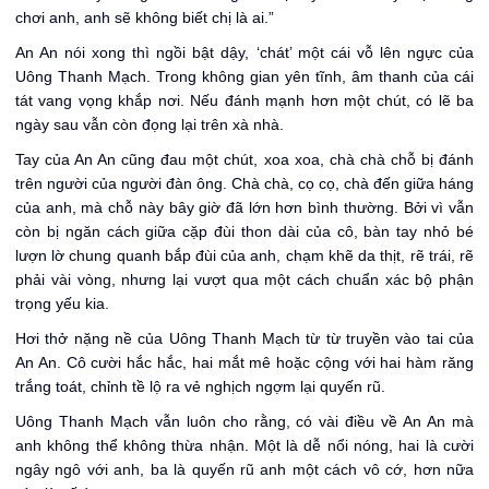
chơi anh, anh sẽ không biết chị là ai.”
An An nói xong thì ngồi bật dậy, ‘chát’ một cái vỗ lên ngực của
Uông Thanh Mạch. Trong không gian yên tĩnh, âm thanh của cái
tát vang vọng khắp nơi. Nếu đánh mạnh hơn một chút, có lẽ ba
ngày sau vẫn còn đọng lại trên xà nhà.
Tay của An An cũng đau một chút, xoa xoa, chà chà chỗ bị đánh
trên người của người đàn ông. Chà chà, cọ cọ, chà đến giữa háng
của anh, mà chỗ này bây giờ đã lớn hơn bình thường. Bởi vì vẫn
còn bị ngăn cách giữa cặp đùi thon dài của cô, bàn tay nhỏ bé
lượn lờ chung quanh bắp đùi của anh, chạm khẽ da thịt, rẽ trái, rẽ
phải vài vòng, nhưng lại vượt qua một cách chuẩn xác bộ phận
trọng yếu kia.
Hơi thở nặng nề của Uông Thanh Mạch từ từ truyền vào tai của
An An. Cô cười hắc hắc, hai mắt mê hoặc cộng với hai hàm răng
trắng toát, chỉnh tề lộ ra vẻ nghịch ngợm lại quyến rũ.
Uông Thanh Mạch vẫn luôn cho rằng, có vài điều về An An mà
anh không thể không thừa nhận. Một là dễ nổi nóng, hai là cười
ngây ngô với anh, ba là quyến rũ anh một cách vô cớ, hơn nữa