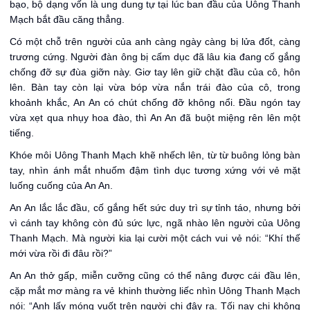
bạo, bộ dạng vốn là ung dung tự tại lúc ban đầu của Uông Thanh
Mạch bắt đầu căng thẳng.
Có một chỗ trên người của anh càng ngày càng bị lửa đốt, càng
trương cứng. Người đàn ông bị cấm dục đã lâu kia đang cố gắng
chống đỡ sự đùa giỡn này. Giơ tay lên giữ chặt đầu của cô, hôn
lên. Bàn tay còn lại vừa bóp vừa nắn trái đào của cô, trong
khoảnh khắc, An An có chút chống đỡ không nổi. Đầu ngón tay
vừa xẹt qua nhụy hoa đào, thì An An đã buột miệng rên lên một
tiếng.
Khóe môi Uông Thanh Mạch khẽ nhếch lên, từ từ buông lỏng bàn
tay, nhìn ánh mắt nhuốm đậm tình dục tương xứng với vẻ mặt
luống cuống của An An.
An An lắc lắc đầu, cố gắng hết sức duy trì sự tỉnh táo, nhưng bởi
vì cánh tay không còn đủ sức lực, ngã nhào lên người của Uông
Thanh Mạch. Mà người kia lại cười một cách vui vẻ nói: “Khí thế
mới vừa rồi đi đâu rồi?”
An An thở gấp, miễn cưỡng cũng có thể nâng được cái đầu lên,
cặp mắt mơ màng ra vẻ khinh thường liếc nhìn Uông Thanh Mạch
nói: “Anh lấy móng vuốt trên người chị đây ra. Tối nay chị không