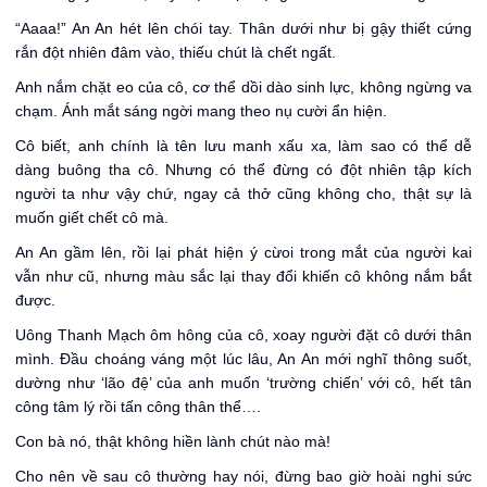
“Aaaa!” An An hét lên chói tay. Thân dưới như bị gậy thiết cứng
rắn đột nhiên đâm vào, thiếu chút là chết ngất.
Anh nắm chặt eo của cô, cơ thể dồi dào sinh lực, không ngừng va
chạm. Ánh mắt sáng ngời mang theo nụ cười ẩn hiện.
Cô biết, anh chính là tên lưu manh xấu xa, làm sao có thể dễ
dàng buông tha cô. Nhưng có thể đừng có đột nhiên tập kích
người ta như vậy chứ, ngay cả thở cũng không cho, thật sự là
muốn giết chết cô mà.
An An gầm lên, rồi lại phát hiện ý cừoi trong mắt của người kai
vẫn như cũ, nhưng màu sắc lại thay đổi khiến cô không nắm bắt
được.
Uông Thanh Mạch ôm hông của cô, xoay người đặt cô dưới thân
mình. Đầu choáng váng một lúc lâu, An An mới nghĩ thông suốt,
dường như ‘lão đệ’ của anh muốn ‘trường chiến’ với cô, hết tân
công tâm lý rồi tấn công thân thể….
Con bà nó, thật không hiền lành chút nào mà!
Cho nên về sau cô thường hay nói, đừng bao giờ hoài nghi sức