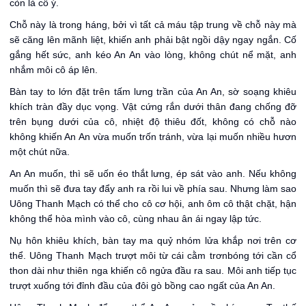
còn là cố ý.
Chỗ này là trong háng, bởi vì tất cả máu tập trung về chỗ này mà
sẽ căng lên mãnh liệt, khiến anh phải bật ngồi dậy ngay ngắn. Cố
gắng hết sức, anh kéo An An vào lòng, không chút nể mặt, anh
nhắm môi cô áp lên.
Bàn tay to lớn đặt trên tấm lưng trần của An An, sờ soạng khiêu
khích tràn đầy dục vọng. Vật cứng rắn dưới thân đang chống đỡ
trên bụng dưới của cô, nhiệt độ thiêu đốt, không có chỗ nào
không khiến An An vừa muốn trốn tránh, vừa lại muốn nhiều hươn
một chút nữa.
An An muốn, thì sẽ uốn éo thắt lưng, ép sát vào anh. Nếu không
muốn thì sẽ đưa tay đẩy anh ra rồi lui về phía sau. Nhưng làm sao
Uông Thanh Mạch có thể cho cô cơ hội, anh ôm cô thật chặt, hận
không thể hòa mình vào cô, cùng nhau ân ái ngay lập tức.
Nụ hôn khiêu khích, bàn tay ma quỷ nhóm lửa khắp nơi trên cơ
thể. Uông Thanh Mạch trượt môi từ cái cằm trơnbóng tới cần cổ
thon dài như thiên nga khiến cô ngửa đầu ra sau. Môi anh tiếp tục
trượt xuống tới đỉnh đầu của đôi gò bồng cao ngất của An An.