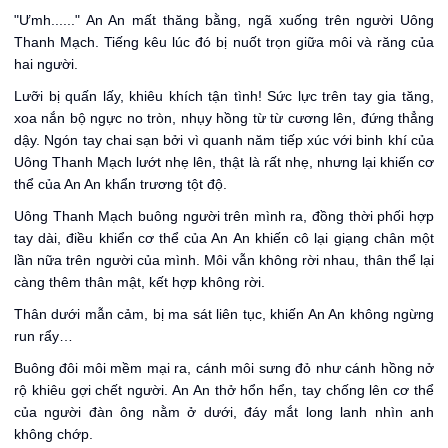
"Ưmh......" An An mất thăng bằng, ngã xuống trên người Uông
Thanh Mạch. Tiếng kêu lúc đó bị nuốt trọn giữa môi và răng của
hai người.
Lưỡi bị quấn lấy, khiêu khích tận tình! Sức lực trên tay gia tăng,
xoa nắn bộ ngực no tròn, nhụy hồng từ từ cương lên, đứng thẳng
dậy. Ngón tay chai sạn bởi vì quanh năm tiếp xúc với binh khí của
Uông Thanh Mạch lướt nhẹ lên, thật là rất nhẹ, nhưng lại khiến cơ
thể của An An khẩn trương tột độ.
Uông Thanh Mạch buông người trên mình ra, đồng thời phối hợp
tay dài, điều khiển cơ thể của An An khiến cô lại giạng chân một
lần nữa trên người của mình. Môi vẫn không rời nhau, thân thể lại
càng thêm thân mật, kết hợp không rời.
Thân dưới mẫn cảm, bị ma sát liên tục, khiến An An không ngừng
run rẩy…
Buông đôi môi mềm mại ra, cánh môi sưng đỏ như cánh hồng nở
rộ khiêu gợi chết người. An An thở hổn hển, tay chống lên cơ thể
của người đàn ông nằm ở dưới, đáy mắt long lanh nhìn anh
không chớp.