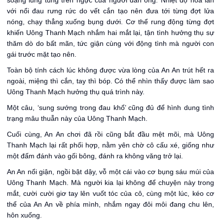
soạng lung tung trên ngực của người đàn ông. Nhiệt độ hòa lẫn
với nổi đau rưng rức do vết cắn tạo nên đưa tới từng đợt lửa
nóng, chạy thẳng xuống bụng dưới. Cơ thể rung động từng đợt
khiến Uông Thanh Mạch nhắm hai mắt lại, tận tình hưởng thụ sự
thăm dò do bất mãn, tức giận cùng với động tình mà người con
gái trước mặt tạo nên.
Toàn bộ tính cách lúc không được vừa lòng của An An trút hết ra
ngoài, miệng thì cắn, tay thì bóp. Có thể nhìn thấy được làm sao
Uông Thanh Mạch hưởng thụ quá trình này.
Một câu, ‘sung sướng trong đau khổ’ cũng đủ để hình dung tình
trạng mâu thuẫn này của Uông Thanh Mạch.
Cuối cùng, An An chơi đã rồi cũng bắt đầu mệt mõi, mà Uông
Thanh Mạch lại rất phối hợp, nằm yên chờ cô cấu xé, giống như
một đấm đánh vào gối bông, đánh ra không văng trở lại.
An An nổi giận, ngồi bật dậy, vỗ một cái vào cơ bụng sáu múi của
Uông Thanh Mạch. Mà người kia lại không để chuyện này trong
mắt, cười cười giơ tay lên vuốt tóc của cô, cùng một lúc, kéo cơ
thể của An An về phía mình, nhắm ngay đôi môi đang chu lên,
hôn xuống.