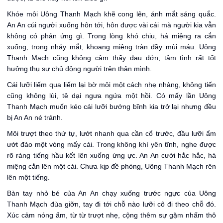
Khóe môi Uông Thanh Mạch khẽ cong lên, ánh mắt sáng quắc.
An An cúi người xuống hôn tới, hôn được vài cái mà người kia vẫn
không có phản ứng gì. Trong lòng khó chịu, há miệng ra cắn
xuống, trong nháy mắt, khoang miệng tràn đầy mùi máu. Uông
Thanh Mạch cũng không cảm thấy đau đớn, tâm tình rất tốt
hưởng thụ sự chủ động người trên thân mình.
Cái lưỡi liếm qua liếm lại bờ môi một cách nhẹ nhàng, không tiến
cũng không lùi, tê dại ngưa ngứa một hồi. Có mấy lần Uông
Thanh Mạch muốn kéo cái lưỡi bướng bĩnh kia trở lại nhưng đều
bị An An né tránh.
Môi trượt theo thứ tự, lướt nhanh qua cần cổ trước, đầu lưỡi ẩm
ướt đảo một vòng mấy cái. Trong không khí yên tĩnh, nghe được
rõ ràng tiếng hầu kết lên xuống ừng ực. An An cười hắc hắc, há
miệng cắn lên một cái. Chưa kịp đề phòng, Uông Thanh Mạch rên
lên một tiếng.
Bàn tay nhỏ bé của An An chạy xuống trước ngực của Uông
Thanh Mạch đùa giỡn, tay đi tới chỗ nào lưỡi cô đi theo chỗ đó.
Xúc cảm nóng ẩm, từ từ trượt nhẹ, cộng thêm sự gặm nhấm thô