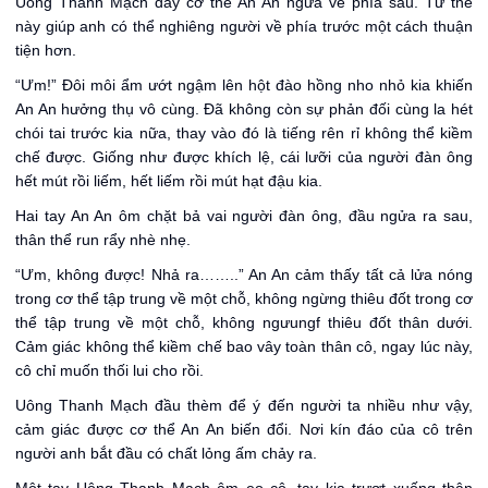
Uông Thanh Mạch đẩy cơ thể An An ngửa về phía sau. Tư thế
này giúp anh có thể nghiêng người về phía trước một cách thuận
tiện hơn.
“Ưm!” Đôi môi ẩm ướt ngậm lên hột đào hồng nho nhỏ kia khiến
An An hưởng thụ vô cùng. Đã không còn sự phản đối cùng la hét
chói tai trước kia nữa, thay vào đó là tiếng rên rỉ không thể kiềm
chế được. Giống như được khích lệ, cái lưỡi của người đàn ông
hết mút rồi liếm, hết liếm rồi mút hạt đậu kia.
Hai tay An An ôm chặt bả vai người đàn ông, đầu ngửa ra sau,
thân thể run rẩy nhè nhẹ.
“Ưm, không được! Nhả ra……..” An An cảm thấy tất cả lửa nóng
trong cơ thể tập trung về một chỗ, không ngừng thiêu đốt trong cơ
thể tập trung về một chỗ, không ngưungf thiêu đốt thân dưới.
Cảm giác không thể kiềm chế bao vây toàn thân cô, ngay lúc này,
cô chỉ muốn thối lui cho rồi.
Uông Thanh Mạch đầu thèm để ý đến người ta nhiều như vậy,
cảm giác được cơ thể An An biến đổi. Nơi kín đáo của cô trên
người anh bắt đầu có chất lỏng ấm chảy ra.