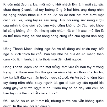
Khuôn mặt đẹp trai kia, môi mỏng khẽ nhếch lên, ánh mắt sâu sắc
chứa đựng ý cười, hai tay buông lỏng ở hai bên, ung dung nhìn
bộ dạng nhếch nhác của mình. An An đè nén hơi thở, cười một
cách xấu xa, vòng tay ra sau lưng. Tuy nói rằng sức uổng rượu
của mình không giỏi, sức làm việc cũng không tới đâu, sức khỏe
lại càng không tính tới, nhưng sức nhắm rất chính xác, một lần là
có thể nắm trúng cái vật nóng bỏng cứng rắn của người đàn ông
kia.
Uông Thanh Mạch không ngờ An An sẽ dùng cái chiêu này, bất
ngờ bị kích thích tại chỗ. Bàn tay nhỏ bé của An An mang theo
cảm xúc lành lạnh, thật là thoái mái đến chết người.
Uông Thanh Mạch khẽ rên một tiếng. Mới vừa rồi bàn tay ở trong
trạng thái thoải mái thư thả giờ lại nắm chặt eo thon của An An,
tay kia bắt đầu xoa nắn trước ngực của cô. An An buông lỏng bàn
tay đang nắm chặt, xoay người lại, gạt đi bàn tay của người kia
đang giày vò trước ngực mình: “Hôm nay bà cô đây làm chủ, bỏ
bàn tay quỷ tha ma bắt của anh ra.”
Đầu óc An An có chút mơ hồ, nhưng trước sau vẫn không quên
được, tư thế này nói lên điều gì.