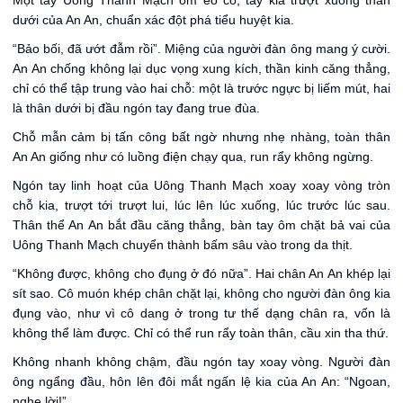
Một tay Uông Thanh Mạch ôm eo cô, tay kia trượt xuống thân
dưới của An An, chuẩn xác đột phá tiểu huyệt kia.
“Bảo bối, đã ướt đẫm rồi”. Miệng của người đàn ông mang ý cười.
An An chống không lại dục vọng xung kích, thần kinh căng thẳng,
chỉ có thể tập trung vào hai chỗ: một là trước ngực bị liếm mút, hai
là thân dưới bị đầu ngón tay đang true đùa.
Chỗ mẫn cảm bị tấn công bất ngờ nhưng nhẹ nhàng, toàn thân
An An giống như có luồng điện chạy qua, run rẩy không ngừng.
Ngón tay linh hoạt của Uông Thanh Mạch xoay xoay vòng tròn
chỗ kia, trượt tới trượt lui, lúc lên lúc xuống, lúc trước lúc sau.
Thân thể An An bắt đầu căng thẳng, bàn tay ôm chặt bả vai của
Uông Thanh Mạch chuyển thành bấm sâu vào trong da thịt.
“Không được, không cho đụng ở đó nữa”. Hai chân An An khép lại
sít sao. Cô muón khép chân chặt lại, không cho người đàn ông kia
đụng vào, như vì cô dang ở trong tư thế dạng chân ra, vốn là
không thể làm được. Chỉ có thể run rẩy toàn thân, cầu xin tha thứ.
Không nhanh không chậm, đầu ngón tay xoay vòng. Người đàn
ông ngẩng đầu, hôn lên đôi mắt ngấn lệ kia của An An: “Ngoan,
nghe lời!”