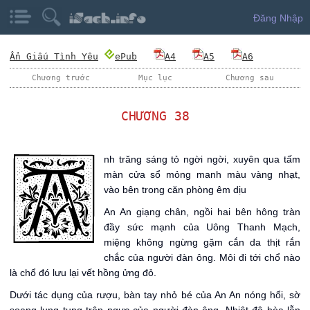
Đăng Nhập
Ẩn Giấu Tình Yêu
ePub
A4
A5
A6
Chương trước
Mục lục
Chương sau
CHƯƠNG 38
Á
nh trăng sáng tỏ ngời ngời, xuyên qua tấm
màn cửa sổ mỏng manh màu vàng nhạt,
vào bên trong căn phòng êm dịu
An An giạng chân, ngồi hai bên hông tràn
đầy sức mạnh của Uông Thanh Mạch,
miệng không ngừng gặm cắn da thịt rắn
chắc của người đàn ông. Môi đi tới chổ nào
là chổ đó lưu lại vết hồng ửng đỏ.
Dưới tác dụng của rượu, bàn tay nhỏ bé của An An nóng hổi, sờ