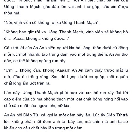
được: “Không, mau, nhanh lên….” An An xiết chặt bả vai của
Uông Thanh Mạch, gác đầu lên vai anh thở gấp, cầu xin được
thỏa mã.
“Nói, vĩnh viễn sẽ không rời xa Uông Thanh Mạch”.
“Không bao giờ rời xa Uông Thanh Mạch, vĩnh viễn sẽ không bỏ
đi…..Aaaa, không…không được…”
Câu trả lời của An An khiến người kia hài lòng, thân dưới cử động
mỗi lúc một nhanh, tập trung đâm vào một trung điểm. An An thở
dốc, cơ thể không ngừng run rẩy.
“Ưm … không cần, không! Aaaa!!” An An cảm thấy trước mắt lu
mờ, đầu óc trống rỗng. Sau đó bụng dưới co quắp, một nguồn
chất lỏng ẩm ướt tràn ra.
Lần này, Uông Thanh Mạch phối hợp với cơ thể run rẩy đạt tới
cao điểm của cô mà phóng thích một loạt chất bỏng nóng hổi vào
chỗ sâu nhất của người phụ nữ kia.
An An hỏi Diệp Tử, cái gọi là một đêm bảy lần. Lúc ấy Diệp Tử trả
lời, không phải một đêm anh tới bảy lần, mà chính là anh ta sẽ
khiến cho cậu chết bảy lần trong một đêm.