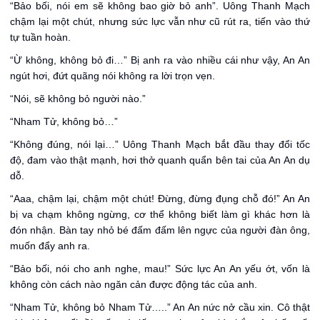
“Bảo bối, nói em sẽ không bao giờ bỏ anh”. Uông Thanh Mạch
chậm lại một chút, nhưng sức lực vẫn như cũ rút ra, tiến vào thứ
tự tuần hoàn.
“Ừ không, không bỏ đi…” Bị anh ra vào nhiều cái như vậy, An An
ngút hơi, đứt quãng nói không ra lời trọn vẹn.
“Nói, sẽ không bỏ người nào.”
“Nham Tử, không bỏ…”
“Không đúng, nói lại…” Uông Thanh Mạch bắt đầu thay đổi tốc
độ, đam vào thật mạnh, hơi thở quanh quẩn bên tai của An An dụ
dỗ.
“Aaa, chậm lại, chậm một chút! Đừng, đừng đụng chỗ đó!” An An
bị va chạm không ngừng, cơ thể không biết làm gì khác hơn là
đón nhận. Bàn tay nhỏ bé đấm đấm lên ngực của người đàn ông,
muốn đẩy anh ra.
“Bảo bối, nói cho anh nghe, mau!” Sức lực An An yếu ớt, vốn là
không còn cách nào ngăn cản được động tác của anh.
“Nham Tử, không bỏ Nham Tử…..” An An nức nở cầu xin. Cô thật