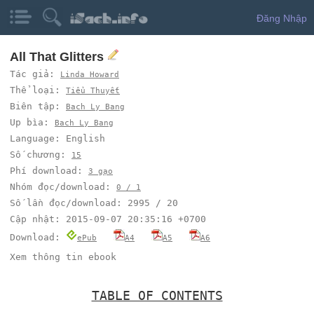
Đăng Nhập
All That Glitters
Tác giả:
Linda Howard
Thể loại:
Tiểu Thuyết
Biên tập:
Bach Ly Bang
Up bìa:
Bach Ly Bang
Language: English
Số chương:
15
Phí download:
3 gạo
Nhóm đọc/download:
0 / 1
Số lần đọc/download: 2995 / 20
Cập nhật: 2015-09-07 20:35:16 +0700
Download:
ePub
A4
A5
A6
Xem thông tin ebook
TABLE OF CONTENTS