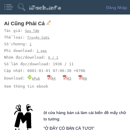
Đăng Nhập
Ai Cũng Phải Cả
Tác giả:
Sưu Tầm
Thể loại:
Truyện Cười
Số chương:
1
Phí download:
1 gạo
Nhóm đọc/download:
0 / 1
Số lần đọc/download: 1936 / 11
Cập nhật: 0001-01-01 07:06:30 +0706
Download:
ePub
A4
A5
A6
Xem thông tin ebook
ột cửa hàng bán cá làm cái biển đề mấy chữ
to tướng:
"Ở ÐÂY CÓ BÁN CÁ TƯƠI"