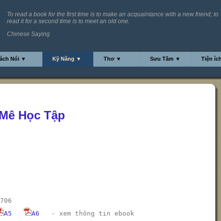
To read a book for the first time is to make an acquaintance with a new friend; to
read it for a second time is to meet an old one.
Chinese Saying
ách Nói ▼
Kỹ Năng ▼
Thơ ▼
Sưu Tầm ▼
Tiện íc
 Mê Học Tập
706
A5
A6
-
xem thông tin ebook