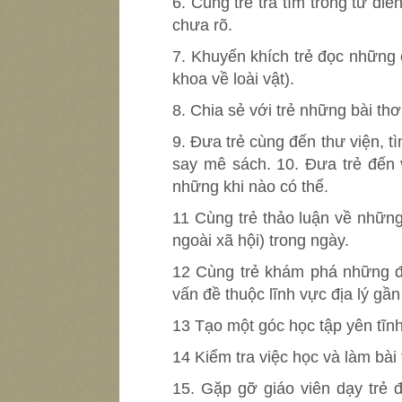
6. Cùng trẻ tra tìm trong từ đ
chưa rõ.
7. Khuyến khích trẻ đọc những 
khoa về loài vật).
8. Chia sẻ với trẻ những bài thơ
9. Đưa trẻ cùng đến thư viện, t
say mê sách. 10. Đưa trẻ đến 
những khi nào có thể.
11 Cùng trẻ thảo luận về nhữn
ngoài xã hội) trong ngày.
12 Cùng trẻ khám phá những đi
vấn đề thuộc lĩnh vực địa lý gầ
13 Tạo một góc học tập yên tĩnh
14 Kiểm tra việc học và làm bài 
15. Gặp gỡ giáo viên dạy trẻ đ