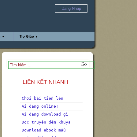
Đăng Nhập
h ▼
Trợ Giúp ▼
LIÊN KẾT NHANH
Chơi bài tiến lên
Ai đang online!
Ai đang download gì
Đọc truyện đêm khuya
Download ebook mẫu