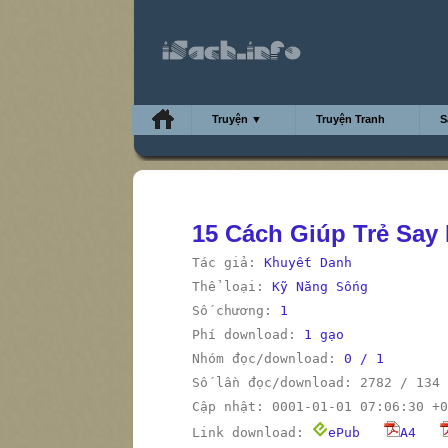
Truyện ▼
Truyện Tranh
S
15 Cách Giúp Trẻ Say
Tác giả:
Khuyết Danh
Thể loại:
Kỹ Năng Sống
Số chương:
1
Phí download:
1 gạo
Nhóm đọc/download:
0 / 1
Số lần đọc/download: 2782 / 134
Cập nhật: 0001-01-01 07:06:30 +0
Link download:
ePub
A4