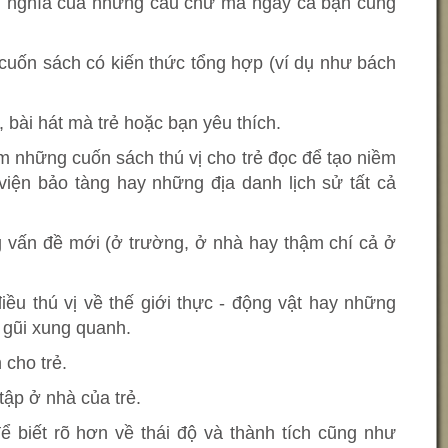
iển nghĩa của những câu chữ mà ngay cả bạn cũng
cuốn sách có kiến thức tổng hợp (ví dụ như bách
, bài hát mà trẻ hoặc bạn yêu thích.
ìm những cuốn sách thú vị cho trẻ đọc để tạo niềm
viện bảo tàng hay những địa danh lịch sử tất cả
g vấn đề mới (ở trường, ở nhà hay thậm chí cả ở
ều thú vị về thế giới thực - động vật hay những
n gũi xung quanh.
 cho trẻ.
tập ở nhà của trẻ.
ể biết rõ hơn về thái độ và thành tích cũng như