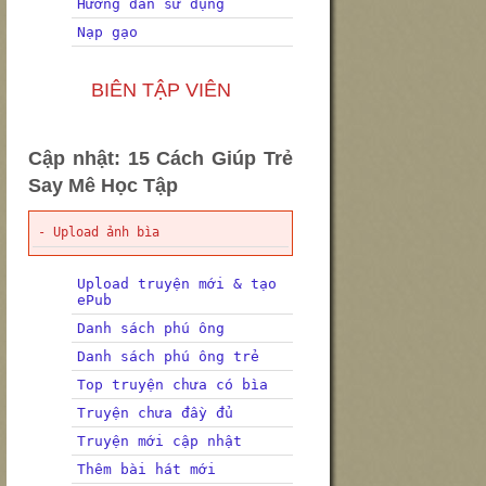
Hướng dẫn sử dụng
Nạp gạo
BIÊN TẬP VIÊN
Cập nhật: 15 Cách Giúp Trẻ
Say Mê Học Tập
- Upload ảnh bìa
Upload truyện mới & tạo
ePub
Danh sách phú ông
Danh sách phú ông trẻ
Top truyện chưa có bìa
Truyện chưa đầy đủ
Truyện mới cập nhật
Thêm bài hát mới