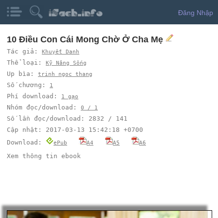
Đăng Nhập
10 Điều Con Cái Mong Chờ Ở Cha Mẹ
Tác giả:
Khuyết Danh
Thể loại:
Kỹ Năng Sống
Up bìa:
trinh ngoc thang
Số chương:
1
Phí download:
1 gạo
Nhóm đọc/download:
0 / 1
Số lần đọc/download: 2832 / 141
Cập nhật: 2017-03-13 15:42:18 +0700
Download:
ePub
A4
A5
A6
Xem thông tin ebook