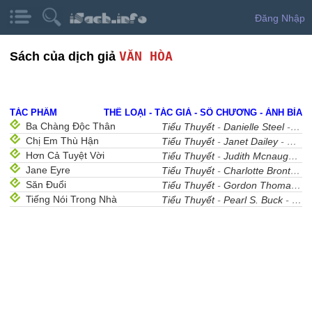
Đăng Nhập
VĂN HÒA
Sách của dịch giả
TÁC PHẨM
THỂ LOẠI - TÁC GIẢ - SỐ CHƯƠNG - ẢNH BÌA
Ba Chàng Độc Thân
Tiểu Thuyết
-
Danielle Steel
- 31
Chị Em Thù Hận
Tiểu Thuyết
-
Janet Dailey
- 45
Hơn Cả Tuyệt Vời
Tiểu Thuyết
-
Judith Mcnaught
- 
Jane Eyre
Tiểu Thuyết
-
Charlotte Brontë
- 
Săn Đuổi
Tiểu Thuyết
-
Gordon Thomas
- 
Tiếng Nói Trong Nhà
Tiểu Thuyết
-
Pearl S. Buck
- 1