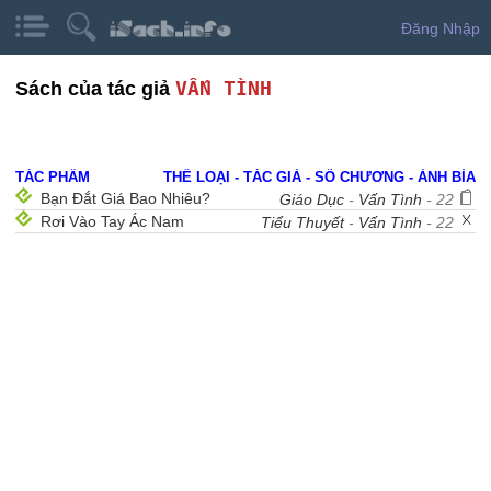
Đăng Nhập
VẤN TÌNH
Sách của tác giả
TÁC PHẨM
THỂ LOẠI - TÁC GIẢ - SỐ CHƯƠNG - ẢNH BÌA
Bạn Đắt Giá Bao Nhiêu?
Giáo Dục
-
Vấn Tình
- 22
Rơi Vào Tay Ác Nam
Tiểu Thuyết
-
Vấn Tình
- 22