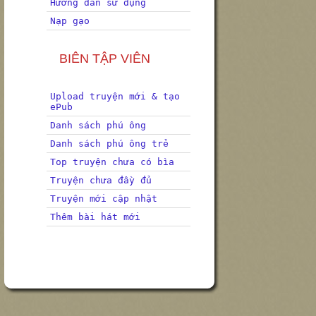
Hướng dẫn sử dụng
Nạp gạo
BIÊN TẬP VIÊN
Upload truyện mới & tạo
ePub
Danh sách phú ông
Danh sách phú ông trẻ
Top truyện chưa có bìa
Truyện chưa đầy đủ
Truyện mới cập nhật
Thêm bài hát mới