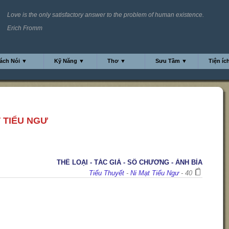
Love is the only satisfactory answer to the problem of human existence.
Erich Fromm
ách Nói ▼
Kỹ Năng ▼
Thơ ▼
Sưu Tầm ▼
Tiện íc
T TIỂU NGƯ
THỂ LOẠI - TÁC GIẢ - SỐ CHƯƠNG - ẢNH BÌA
Tiểu Thuyết
-
Ni Mạt Tiểu Ngư
- 40