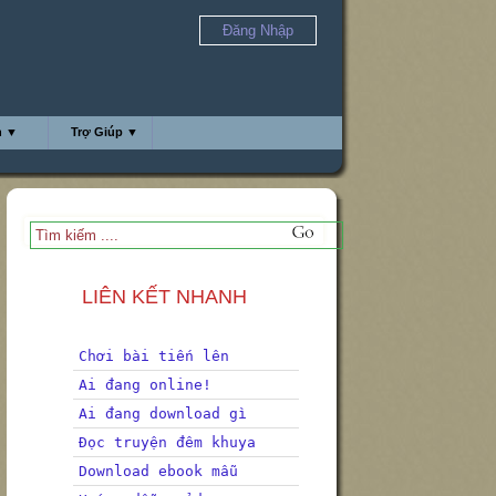
Đăng Nhập
h ▼
Trợ Giúp ▼
LIÊN KẾT NHANH
Chơi bài tiến lên
Ai đang online!
Ai đang download gì
Đọc truyện đêm khuya
Download ebook mẫu