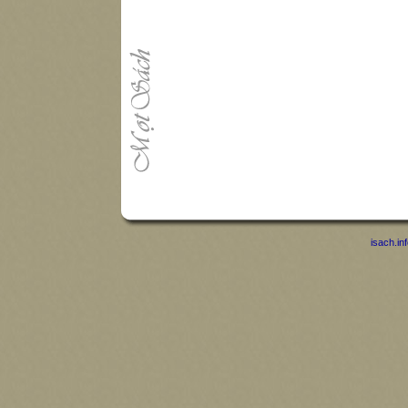
isach.in