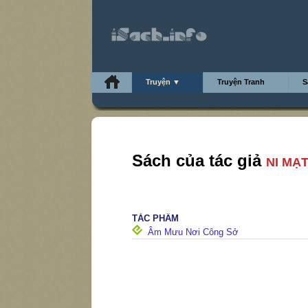
Truyện ▼
Truyện Tranh
S
Sách của tác giả
NI MẠ
TÁC PHẨM
Âm Mưu Nơi Công Sở