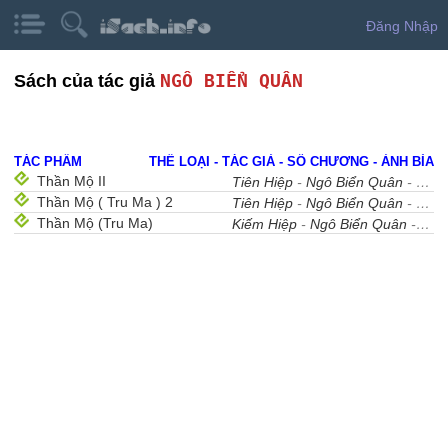
Đăng Nhập
NGÔ BIỂN QUÂN
Sách của tác giả
TÁC PHẨM
THỂ LOẠI - TÁC GIẢ - SỐ CHƯƠNG - ẢNH BÌA
Thần Mộ II
Tiên Hiệp
-
Ngô Biển Quân
- 513
Thần Mộ ( Tru Ma ) 2
Tiên Hiệp
-
Ngô Biển Quân
- 512
Thần Mộ (Tru Ma)
Kiếm Hiệp
-
Ngô Biển Quân
- 70