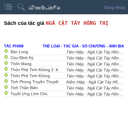
Đăng Nhập
NGÃ CẬT TÂY HỒNG THỊ
Sách của tác giả
TÁC PHẨM
THỂ LOẠI - TÁC GIẢ - SỐ CHƯƠNG - ẢNH BÌA
Bàn Long
Tiên Hiệp
-
Ngã Cật Tây Hồng Thị
Cửu Đỉnh Ký
Tiên Hiệp
-
Ngã Cật Tây Hồng Thị
Thốn Mang
Tiên Hiệp
-
Ngã Cật Tây Hồng Thị
Thôn Phệ Tinh Không 2: Khởi Nguyên Đại Lục
Tiên Hiệp
-
Ngã Cật Tây Hồng Thị
Thôn Phệ Tinh Không
Tiên Hiệp
-
Ngã Cật Tây Hồng Thị
Tinh Phong Truyền Thuyết
Kiếm Hiệp
-
Ngã Cật Tây Hồng Thị
Tinh Thần Biến
Tiên Hiệp
-
Ngã Cật Tây Hồng Thị
Tuyết Ưng Lĩnh Chủ
Tiên Hiệp
-
Ngã Cật Tây Hồng Thị