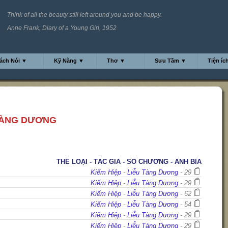
Think of all the beauty still left around you and be happy.
Anne Frank, Diary of a Young Girl, 1952
ách Nói ▼
Kỹ Năng ▼
Thơ ▼
Sưu Tầm ▼
Tiện íc
TÀNG DƯƠNG
THỂ LOẠI - TÁC GIẢ - SỐ CHƯƠNG - ẢNH BÌA
Kiếm Hiệp
-
Liễu Tàng Dương
- 29
Kiếm Hiệp
-
Liễu Tàng Dương
- 29
Kiếm Hiệp
-
Liễu Tàng Dương
- 62
Kiếm Hiệp
-
Liễu Tàng Dương
- 54
Kiếm Hiệp
-
Liễu Tàng Dương
- 29
Kiếm Hiệp
-
Liễu Tàng Dương
- 29