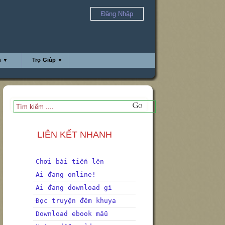
Đăng Nhập
h ▼
Trợ Giúp ▼
LIÊN KẾT NHANH
Chơi bài tiến lên
Ai đang online!
Ai đang download gì
Đọc truyện đêm khuya
Download ebook mẫu