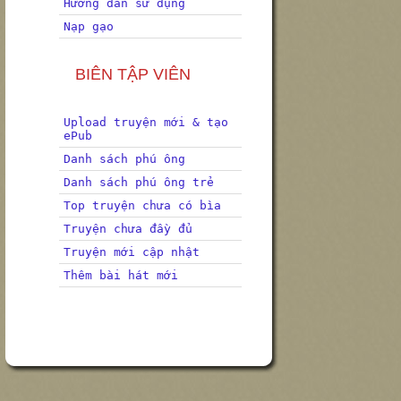
Hướng dẫn sử dụng
Nạp gạo
BIÊN TẬP VIÊN
Upload truyện mới & tạo
ePub
Danh sách phú ông
Danh sách phú ông trẻ
Top truyện chưa có bìa
Truyện chưa đầy đủ
Truyện mới cập nhật
Thêm bài hát mới