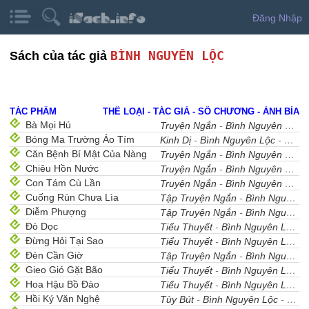
Đăng Nhập
BÌNH NGUYÊN LỘC
Sách của tác giả
TÁC PHẨM
THỂ LOẠI - TÁC GIẢ - SỐ CHƯƠNG - ẢNH BÌA
Bà Mọi Hú
Truyện Ngắn
-
Bình Nguyên Lộc
-
Bóng Ma Trường Áo Tím
Kinh Dị
-
Bình Nguyên Lộc
- 1
Căn Bệnh Bí Mật Của Nàng
Truyện Ngắn
-
Bình Nguyên Lộc
-
Chiêu Hồn Nước
Truyện Ngắn
-
Bình Nguyên Lộc
-
Con Tám Cù Lần
Truyện Ngắn
-
Bình Nguyên Lộc
-
Cuống Rún Chưa Lìa
Tập Truyện Ngắn
-
Bình Nguyên Lộc
Diễm Phượng
Tập Truyện Ngắn
-
Bình Nguyên Lộc
Đò Dọc
Tiểu Thuyết
-
Bình Nguyên Lộc
- 
Đừng Hỏi Tại Sao
Tiểu Thuyết
-
Bình Nguyên Lộc
- 
Ðèn Cần Giờ
Tập Truyện Ngắn
-
Bình Nguyên Lộc
Gieo Gió Gặt Bão
Tiểu Thuyết
-
Bình Nguyên Lộc
- 
Hoa Hậu Bồ Đào
Tiểu Thuyết
-
Bình Nguyên Lộc
- 
Hồi Ký Văn Nghệ
Tùy Bút
-
Bình Nguyên Lộc
- 5