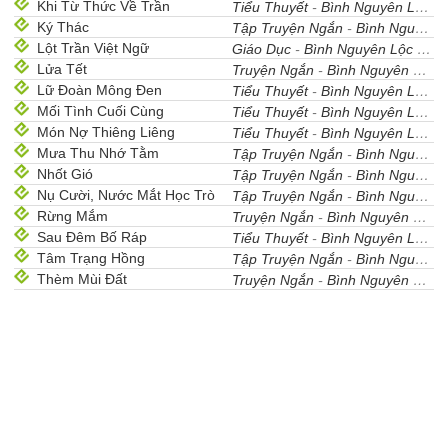
Khi Từ Thức Về Trần
Tiểu Thuyết
-
Bình Nguyên Lộc
- 
Ký Thác
Tập Truyện Ngắn
-
Bình Nguyên Lộc
Lột Trần Việt Ngữ
Giáo Dục
-
Bình Nguyên Lộc
- 26
Lửa Tết
Truyện Ngắn
-
Bình Nguyên Lộc
-
Lữ Đoàn Mông Đen
Tiểu Thuyết
-
Bình Nguyên Lộc
- 
Mối Tình Cuối Cùng
Tiểu Thuyết
-
Bình Nguyên Lộc
- 
Món Nợ Thiêng Liêng
Tiểu Thuyết
-
Bình Nguyên Lộc
- 
Mưa Thu Nhớ Tằm
Tập Truyện Ngắn
-
Bình Nguyên Lộc
Nhốt Gió
Tập Truyện Ngắn
-
Bình Nguyên Lộc
Nụ Cười, Nước Mắt Học Trò
Tập Truyện Ngắn
-
Bình Nguyên Lộc
Rừng Mắm
Truyện Ngắn
-
Bình Nguyên Lộc
-
Sau Ðêm Bố Ráp
Tiểu Thuyết
-
Bình Nguyên Lộc
- 
Tâm Trạng Hồng
Tập Truyện Ngắn
-
Bình Nguyên Lộc
Thèm Mùi Đất
Truyện Ngắn
-
Bình Nguyên Lộc
-