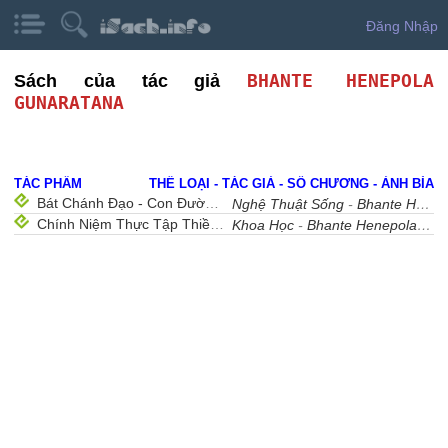
Đăng Nhập
BHANTE HENEPOLA
Sách của tác giả
GUNARATANA
TÁC PHẨM
THỂ LOẠI - TÁC GIẢ - SỐ CHƯƠNG - ẢNH BÌA
Bát Chánh Đạo - Con Đường Đến Hạnh Phúc
Nghệ Thuật Sống
-
Bhante Henepola Gunaratana
Chính Niệm Thực Tập Thiền Quán
Khoa Học
-
Bhante Henepola Gunaratana