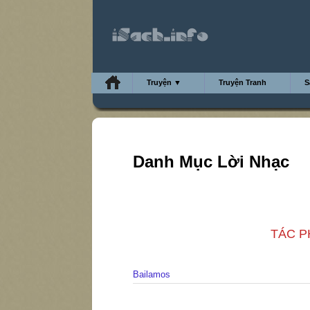
Truyện ▼
Truyện Tranh
S
Danh Mục Lời Nhạc
TÁC PH
Bailamos