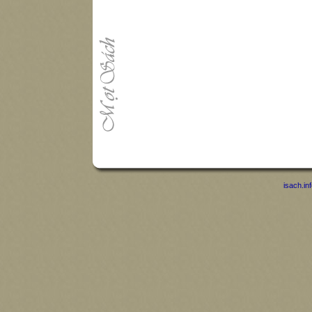
isach.in