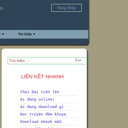
Đăng Nhập
ds.
h ▼
Trợ Giúp ▼
LIÊN KẾT NHANH
Chơi bài tiến lên
Ai đang online!
Ai đang download gì
Đọc truyện đêm khuya
Download ebook mẫu