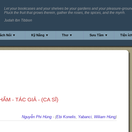
Let your bookcases and your shelves be your gardens and your pleasure-groun
Pluck the fruit that grows therein, gather the roses, the spices, and the myrrh.
Judah Ibn Tibbon
ách Nói ▼
Kỹ Năng ▼
Thơ ▼
Sưu Tầm ▼
Tiện íc
ẨM - TÁC GIẢ - (CA SĨ)
Nguyễn Phi Hùng
- (
Ebi Konelis
,
Yabanci
,
Wiliam Hùng
)