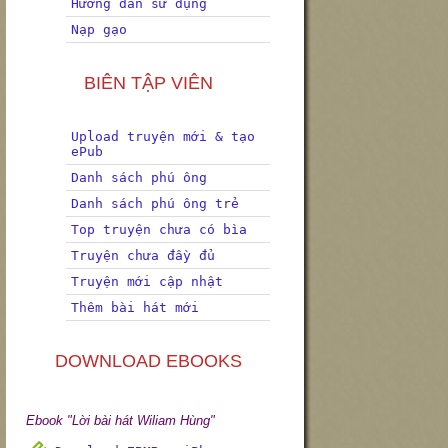
Hướng dẫn sử dụng
Nạp gạo
BIÊN TẬP VIÊN
Upload truyện mới & tạo
ePub
Danh sách phú ông
Danh sách phú ông trẻ
Top truyện chưa có bìa
Truyện chưa đầy đủ
Truyện mới cập nhật
Thêm bài hát mới
DOWNLOAD EBOOKS
Ebook "Lời bài hát Wiliam Hùng"