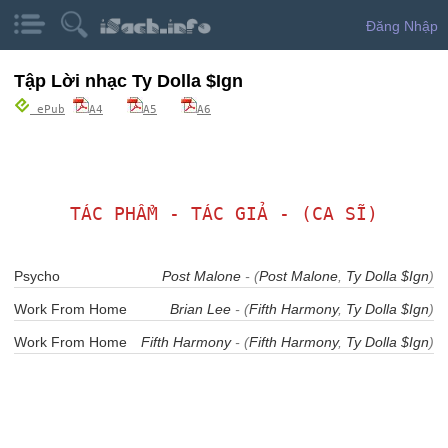
Đăng Nhập
Tập Lời nhạc Ty Dolla $Ign
ePub
A4
A5
A6
TÁC PHẨM - TÁC GIẢ - (CA SĨ)
Psycho
Post Malone
- (
Post Malone
,
Ty Dolla $Ign
)
Work From Home
Brian Lee
- (
Fifth Harmony
,
Ty Dolla $Ign
)
Work From Home
Fifth Harmony
- (
Fifth Harmony
,
Ty Dolla $Ign
)