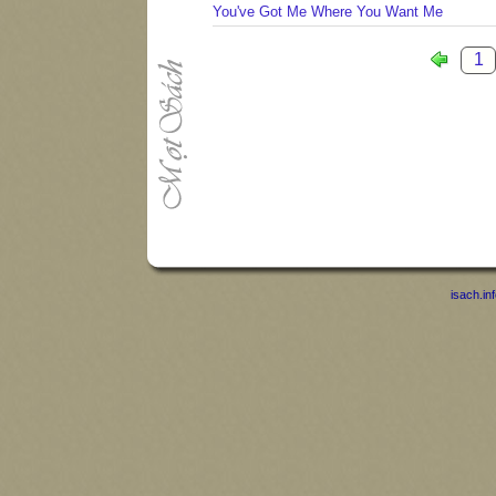
You've Got Me Where You Want Me
1
isach.in