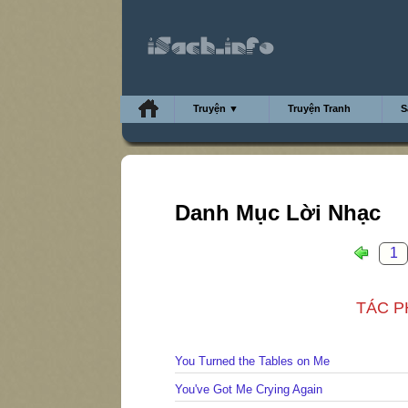
Truyện ▼
Truyện Tranh
S
Danh Mục Lời Nhạc
1
TÁC PH
You Turned the Tables on Me
You've Got Me Crying Again