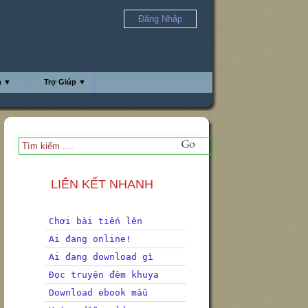
Đăng Nhập
h ▼
Trợ Giúp ▼
LIÊN KẾT NHANH
Chơi bài tiến lên
Ai đang online!
Ai đang download gì
Đọc truyện đêm khuya
Download ebook mẫu