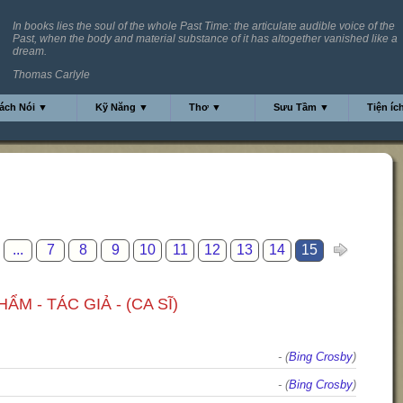
In books lies the soul of the whole Past Time: the articulate audible voice of the
Past, when the body and material substance of it has altogether vanished like a
dream.
Thomas Carlyle
ách Nói ▼
Kỹ Năng ▼
Thơ ▼
Sưu Tầm ▼
Tiện íc
...
7
8
9
10
11
12
13
14
15
ẨM - TÁC GIẢ - (CA SĨ)
- (
Bing Crosby
)
- (
Bing Crosby
)