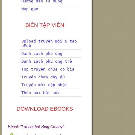
Hướng dẫn sử dụng
Nạp gạo
BIÊN TẬP VIÊN
Upload truyện mới & tạo
ePub
Danh sách phú ông
Danh sách phú ông trẻ
Top truyện chưa có bìa
Truyện chưa đầy đủ
Truyện mới cập nhật
Thêm bài hát mới
DOWNLOAD EBOOKS
Ebook "Lời bài hát Bing Crosby"