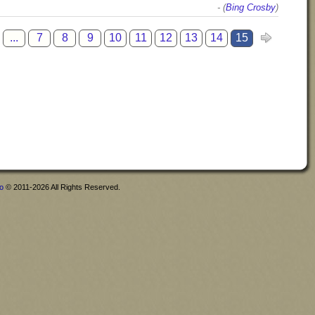
- (
Bing Crosby
)
...
7
8
9
10
11
12
13
14
15
fo
© 2011-2026 All Rights Reserved.