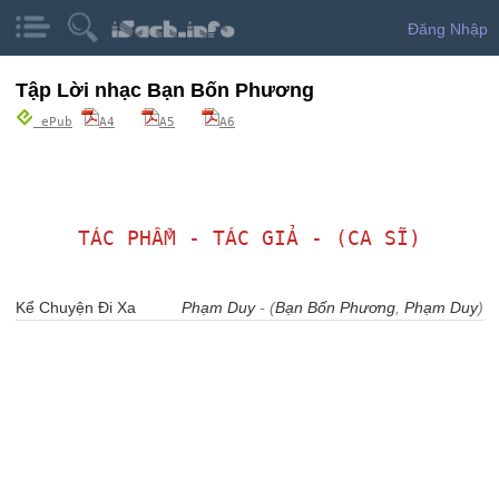
Đăng Nhập
Tập Lời nhạc Bạn Bốn Phương
ePub
A4
A5
A6
TÁC PHẨM - TÁC GIẢ - (CA SĨ)
Kể Chuyện Đi Xa
Phạm Duy
- (
Bạn Bốn Phương
,
Phạm Duy
)