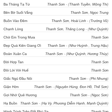
Ba Tháng Tạ Từ
Thanh Sơn
- (
Thanh Tuyền
,
Mộng Thi
)
Bên Bờ Suối Vắng
Thanh Sơn
,
Ngọc Trung
Buồn Vào Đêm
Thanh Sơn
,
Hoài Linh
- (
Trường Vũ
)
Chạnh Lòng
Thanh Sơn
,
Thăng Long
- (
Như Quỳnh
)
Chờ Em Trong Mưa
Thanh Sơn
Đẹp Quá Kiên Giang Ơi
Thanh Sơn
- (
Như Huỳnh
,
Trung Hậu
)
Đoản Xuân Ca
Thanh Sơn
- (
Như Quỳnh
,
Hương Thùy
)
Đời Hợp Tan
Thanh Sơn
Đôi Lời Với Huế
Thanh Sơn
Giấc Ngủ Đầu Nôi
Thanh Sơn
- (
Phi Nhung
)
Giận Hờn
Thanh Sơn
- (
Nguyên Hùng
,
Đon Hồ
,
Thế Sơn
)
Gợi Nhớ Quê Hương
Thanh Sơn
- (
Ngọc Sơn
)
Hạ Buồn
Thanh Sơn
- (
Hạ Vy
,
Phương Diễm Hạnh
,
Mạnh Quỳnh
)
Hành Trình Trên Đất Phù Sa
Thanh Sơn