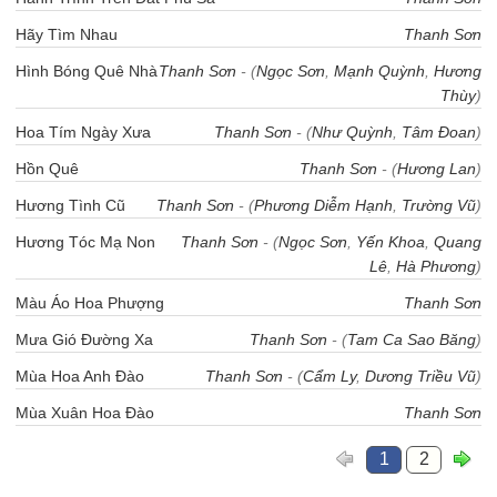
Hãy Tìm Nhau
Thanh Sơn
Hình Bóng Quê Nhà
Thanh Sơn
- (
Ngọc Sơn
,
Mạnh Quỳnh
,
Hương
Thùy
)
Hoa Tím Ngày Xưa
Thanh Sơn
- (
Như Quỳnh
,
Tâm Đoan
)
Hồn Quê
Thanh Sơn
- (
Hương Lan
)
Hương Tình Cũ
Thanh Sơn
- (
Phương Diễm Hạnh
,
Trường Vũ
)
Hương Tóc Mạ Non
Thanh Sơn
- (
Ngọc Sơn
,
Yến Khoa
,
Quang
Lê
,
Hà Phương
)
Màu Áo Hoa Phượng
Thanh Sơn
Mưa Gió Đường Xa
Thanh Sơn
- (
Tam Ca Sao Băng
)
Mùa Hoa Anh Đào
Thanh Sơn
- (
Cẩm Ly
,
Dương Triều Vũ
)
Mùa Xuân Hoa Đào
Thanh Sơn
1
2