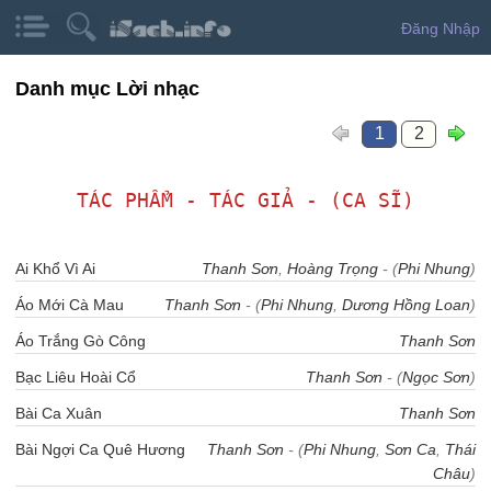
Đăng Nhập
Danh mục Lời nhạc
1
2
TÁC PHẨM - TÁC GIẢ - (CA SĨ)
Ai Khổ Vì Ai
Thanh Sơn
,
Hoàng Trọng
- (
Phi Nhung
)
Áo Mới Cà Mau
Thanh Sơn
- (
Phi Nhung
,
Dương Hồng Loan
)
Áo Trắng Gò Công
Thanh Sơn
Bạc Liêu Hoài Cổ
Thanh Sơn
- (
Ngọc Sơn
)
Bài Ca Xuân
Thanh Sơn
Bài Ngợi Ca Quê Hương
Thanh Sơn
- (
Phi Nhung
,
Sơn Ca
,
Thái
Châu
)