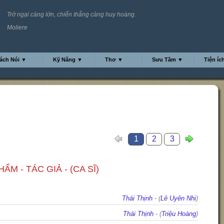
Trở ngại càng lớn, chiến thắng càng huy hoàng.
Moliere
ách Nói ▼
Kỹ Năng ▼
Thơ ▼
Sưu Tầm ▼
Tiện íc
1
2
3
ẨM - TÁC GIẢ - (CA SĨ)
Thái Thịnh
- (
Lê Uyên Nhi
)
Thái Thịnh
- (
Triệu Hoàng
)