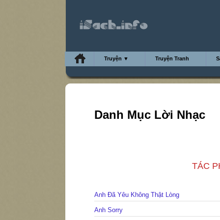
Truyện ▼
Truyện Tranh
S
Danh Mục Lời Nhạc
TÁC PH
Anh Đã Yêu Không Thật Lòng
Anh Sorry