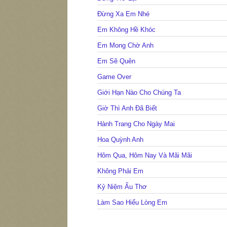
Đừng Xa Em Nhé
Em Không Hề Khóc
Em Mong Chờ Anh
Em Sẽ Quên
Game Over
Giới Hạn Nào Cho Chúng Ta
Giờ Thì Anh Đã Biết
Hành Trang Cho Ngày Mai
Hoa Quỳnh Anh
Hôm Qua, Hôm Nay Và Mãi Mãi
Không Phải Em
Kỷ Niệm Ấu Thơ
Làm Sao Hiểu Lòng Em