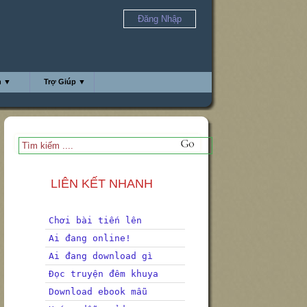
Đăng Nhập
h ▼
Trợ Giúp ▼
LIÊN KẾT NHANH
Chơi bài tiến lên
Ai đang online!
Ai đang download gì
Đọc truyện đêm khuya
Download ebook mẫu