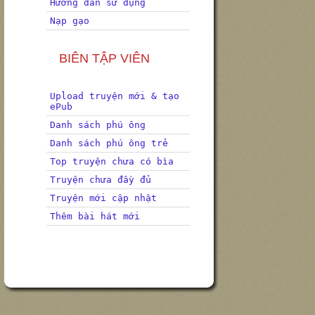
Hướng dẫn sử dụng
Nạp gạo
BIÊN TẬP VIÊN
Upload truyện mới & tạo
ePub
Danh sách phú ông
Danh sách phú ông trẻ
Top truyện chưa có bìa
Truyện chưa đầy đủ
Truyện mới cập nhật
Thêm bài hát mới