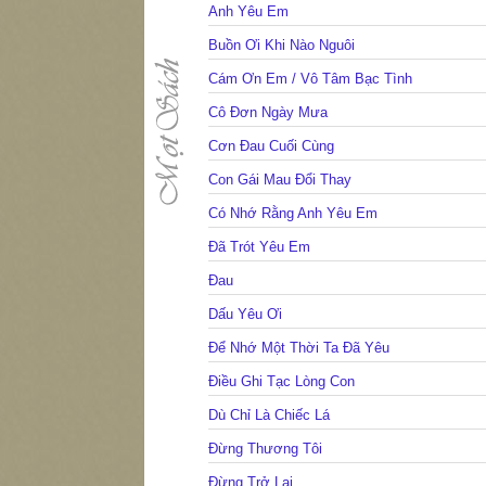
Anh Yêu Em
Buồn Ơi Khi Nào Nguôi
Cám Ơn Em / Vô Tâm Bạc Tình
Cô Đơn Ngày Mưa
Cơn Đau Cuối Cùng
Con Gái Mau Đổi Thay
Có Nhớ Rằng Anh Yêu Em
Đã Trót Yêu Em
Đau
Dấu Yêu Ơi
Để Nhớ Một Thời Ta Đã Yêu
Điều Ghi Tạc Lòng Con
Dù Chỉ Là Chiếc Lá
Đừng Thương Tôi
Đừng Trở Lại